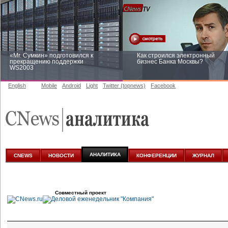
«Mr. Сумкин» подготовился к
Как строился электронный
прекращению поддержки
бизнес Банка Москвы?
WS2003
English
Mobile
Android
Light
Twitter (topnews)
Facebook
Заоблачная оптимизация: как
Рейтинг CNewsInfrastructure 20
Faberlic изменил подход к
приглашаем участвовать
аналитике
АНАЛИТИКА
CNEWS
НОВОСТИ
КОНФЕРЕНЦИИ
ЖУРНАЛ
Совместный проект