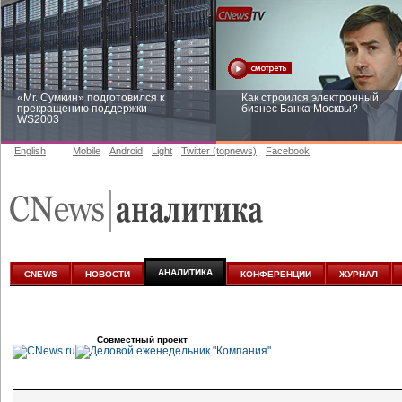
«Mr. Сумкин» подготовился к
Как строился электронный
прекращению поддержки
бизнес Банка Москвы?
WS2003
English
Mobile
Android
Light
Twitter (topnews)
Facebook
Заоблачная оптимизация: как
Рейтинг CNewsInfrastructure 20
Faberlic изменил подход к
приглашаем участвовать
аналитике
АНАЛИТИКА
CNEWS
НОВОСТИ
КОНФЕРЕНЦИИ
ЖУРНАЛ
Совместный проект