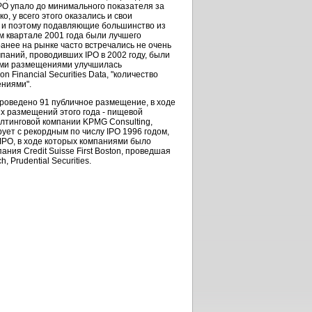
PO упало до минимального показателя за
 у всего этого оказались и свои
я и поэтому подавляющие большинство из
м квартале 2001 года были лучшего
 ранее на рынке часто встречались не очень
аний, проводивших IPO в 2002 году, были
чными размещениями улучшилась
Financial Securities Data, "количество
ениями".
проведено 91 публичное размещение, в ходе
их размещений этого года - пищевой
салтинговой компании KPMG Consulting,
рует с рекордным по числу IPO 1996 годом,
 IPO, в ходе которых компаниями было
ия Credit Suisse First Boston, проведшая
 Prudential Securities.