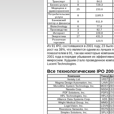
Транспорт
1
84,0
Бизнес-услуги
8
729,3
Медицина и
25
153,6
здавоохранение
Потребительские
8
1195,5
услуги
Банковский
8
611,9
сектор и финансы
Biotechnology
6
77,6
Производство
3
82,7
Интернет
3
109,8
Энергетика
17
431,3
Розничная
1
123,5
торговля
Из 91 IPO, состоявшихся в 2001 году, 23 бы
рост на 38%, что является одним из лучших 
показателем в 91, так как некоторые компан
2001 года в порядке убывания их эффективн
микросхем. Худшим стало проведенное компан
Lucent Technologies.
Все технологические IPO 200
Компания
Тикер
Да
Verisity Ltd.
VRST
21/
Magma Design Automation, Inc.
LAVA
20/
Monolithic System Technology, Inc.
MOSY
28/
Nassda Corp.
NSDA
13/
PDF Solutions, Inc.
PDFS
27/
HPL Technologies, Inc.
HPLA
31/
Alliance Data Systems Corp.
ADS
08/
Wright Medical Group, Inc.
WMGI
13/
LogicVision, Inc.
LGVN
31/
Riverstone Networks, Inc.
RSTN
16/
Simplex Solutions, Inc.
SPLX
02/