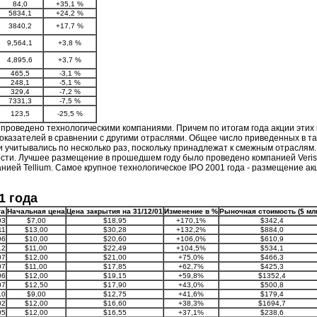
84,0
+35,1 %
5834,1
+24,2 %
3840,2
+17,7 %
9,564,1
+3,8 %
4,895,6
+3,7 %
465,5
-3,1 %
248,1
-5,1 %
329,4
-7,2 %
7331,3
-7,5 %
123,5
-25,5 %
ло проведено технологическими компаниями. Причем по итогам года акции эт
показателей в сравнении с другими отраслями. Общее число приведенных в та
ии учитывались по несколько раз, поскольку принадлежат к смежным отраслям
ости. Лучшее размещение в прошедшем году было проведено компанией Veris
ией Tellium. Самое крупное технологическое IPO 2001 года - размещение ак
1 года
та
Начальная цена
Цена закрытия на 31/12/01
Изменение в %
Рыночная стоимость ($ млн
03
$7,00
$18,95
+170,1%
$342,4
11
$13,00
$30,28
+132,2%
$884,0
06
$10,00
$20,60
+106,0%
$610,9
12
$11,00
$22,49
+104,5%
$534,1
07
$12,00
$21,00
+75,0%
$466,3
07
$11,00
$17,85
+62,7%
$425,3
06
$12,00
$19,15
+59,8%
$1352,4
07
$12,50
$17,90
+43,0%
$500,8
10
$9,00
$12,75
+41,6%
$179,4
02
$12,00
$16,60
+38,3%
$1694,7
05
$12,00
$16,55
+37,1%
$238,6