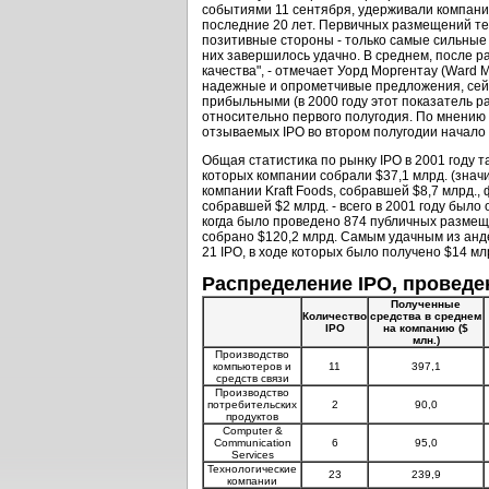
событиями 11 сентября, удерживали компании
последние 20 лет. Первичных размещений тех
позитивные стороны - только самые сильные
них завершилось удачно. В среднем, после р
качества", - отмечает Уорд Моргентау (Ward 
надежные и опрометчивые предложения, сейч
прибыльными (в 2000 году этот показатель р
относительно первого полугодия. По мнению Р
отзываемых IPO во втором полугодии начало
Общая статистика по рынку IPO в 2001 году 
которых компании собрали $37,1 млрд. (знач
компании Kraft Foods, собравшей $8,7 млрд.,
собравшей $2 млрд. - всего в 2001 году было
когда было проведено 874 публичных размещен
собрано $120,2 млрд. Самым удачным из анде
21 IPO, в ходе которых было получено $14 млр
Распределение IPO, проведен
Полученные
Количество
средства в среднем
IPO
на компанию ($
млн.)
Производство
компьютеров и
11
397,1
средств связи
Производство
потребительских
2
90,0
продуктов
Computer &
Communication
6
95,0
Services
Технологические
23
239,9
компании