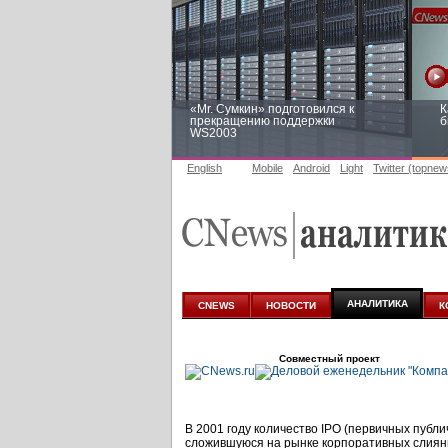
«Mr. Сумкин» подготовился к
К
прекращению поддержки
б
WS2003
English
Mobile
Android
Light
Twitter (topnew
Заоблачная оптимизация: как
Р
Faberlic изменил подход к
п
аналитике
АНАЛИТИКА
CNEWS
НОВОСТИ
К
Совместный проект
В 2001 году количество IPO (первичных публич
сложившуюся на рынке корпоративных слияни