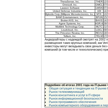
TheraSense, Inc.
THER
12/
Omnicell, Inc.
OMCL
07/
Lawson Software
LWSN
07/
United Defense Industries, Inc.
UDI
14/
Mykrolis Corp (Millipore Microelectronics, Inc.)
MYK
10/
BAM! Entertainment, Inc.
BFUN
15/
Bruker AXS, Inc.
BAXS
14/
Agere Systems, Inc.
AGR.A
28/
Multilink Technology Corp.
MLTC
21/
Loudcloud, Inc.
LDCL
09/
The Princeton Review, Inc.
REVU
19/
Tellium, Inc.
TELM
17/
Андеррайтеры с надеждой смотрят на 2002 го
размещения таких крупных компаний, как Veriz
инвесторы могут вкладывать свои деньги без
компаний (в том числе и технологических) п
Подробнее об итогах 2001 года на IT-рынке
Общая ситуация и тенденции на IT-рынке 
Рынок телекоммуникаций
Рынок консалтинга и услуг в IT-сфере
Рынок информационной безопасности
Рынок программного обеспечения
Рынок компьютерного оборудования и пе