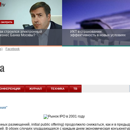
ак строился электронный
ИКТ в страховании:
изнес Банка Москвы?
эффективность в новых условиях
s)
Facebook
ейтинг CNewsInfrastructure 2015:
Информационная безопасность
риглашаем участвовать
бизнеса и госструктур: развитие в
новых условиях
ОНФЕРЕНЦИИ
ЖУРНАЛ
ТЕХНИКА
ТВ
ных размещений, initial public offering) продолжило снижаться, как и в пред
й. В обоих случаях ухудшающаяся с каждым днем экономическая конъюнктур