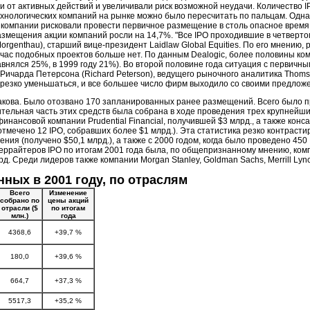
 от активных действий и увеличивали риск возможной неудачи. Количество I
нологических компаний на рынке можно было пересчитать по пальцам. Однако,
 компании рисковали провести первичное размещение в столь опасное врем
азмещения акции компаний росли на 14,7%. "Все IPO проходившие в четверто
Morgenthau), старший вице-президент Laidlaw Global Equities. По его мнению,
ас подобных проектов больше нет. По данным Dealogic, более половины комп
авнялся 25%, в 1999 году 21%). Во второй половине года ситуация с перви
ичарда Петерсона (Richard Peterson), ведущего рыночного аналитика Thomson 
 резко уменьшаться, и все большее число фирм выходило со своими предлож
такова. Было отозвано 170 запланированных ранее размещений. Всего было 
ительная часть этих средств была собрана в ходе проведения трех крупнейш
 финансовой компании Prudential Financial, получившей $3 млрд., а также кон
 отмечено 12 IPO, собравших более $1 млрд.). Эта статистика резко контрасти
ия (получено $50,1 млрд.), а также с 2000 годом, когда было проведено 450
ррайтеров IPO по итогам 2001 года была, по общепризнанному мнению, компан
д. Среди лидеров также компании Morgan Stanley, Goldman Sachs, Merrill Lynch,
ных в 2001 году, по отраслям
Всего
Изменение
собрано по
цены акций
отрасли ($
по итогам
млн.)
года
4368,6
+39,7 %
180,0
+39,6 %
664,7
+37,3 %
5517,3
+35,2 %