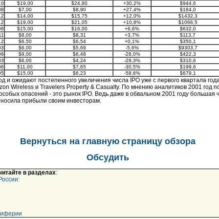
10
$19,00
$24,80
+30,2%
$944,6
08
$7,00
$8,90
+27,4%
$184,0
12
$14,00
$15,75
+12,0%
$1432,3
12
$19,00
$21,05
+10,8%
$1066,5
08
$15,00
$16,00
+6,6%
$632,0
11
$8,00
$8,31
+3,7%
$113,7
12
$6,50
$6,54
+0,1%
$350,1
03
$6,00
$5,69
-5,6%
$9303,7
06
$9,00
$6,48
-28,0%
$422,3
03
$6,00
$4,24
-29,3%
$310,6
06
$11,00
$7,65
-30,5%
$199,6
05
$15,00
$6,23
-58,6%
$679,1
д и ожидают постепенного увеличения числа IPO уже с первого квартала го
on Wireless и Travelers Property & Casualty. По мнению аналитиков 2001 год п
 особых опасений - это рынок IPO. Ведь даже в обвальном 2001 году большая
риносила прибыли своим инвесторам.
Вернуться на главную страницу обзора
Обсудить
 читайте в разделах
:
России:
риферии