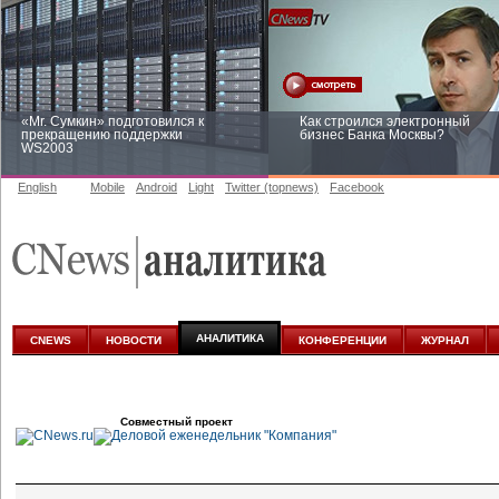
«Mr. Сумкин» подготовился к
Как строился электронный
прекращению поддержки
бизнес Банка Москвы?
WS2003
English
Mobile
Android
Light
Twitter (topnews)
Facebook
Заоблачная оптимизация: как
Рейтинг CNewsInfrastructure 20
Faberlic изменил подход к
приглашаем участвовать
аналитике
АНАЛИТИКА
CNEWS
НОВОСТИ
КОНФЕРЕНЦИИ
ЖУРНАЛ
Совместный проект