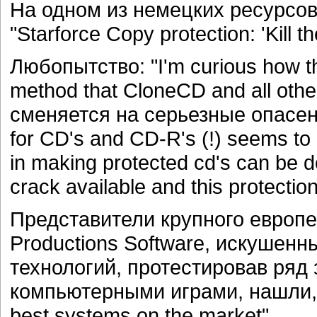
На одном из немецких ресурсо
"Starforce Copy protection: 'Kill the
Любопытство: "I'm curious how th
method that CloneCD and all othe
сменяется на серьезные опасения
for CD's and CD-R's (!) seems to 
in making protected cd's can be d
crack available and this protecti
Представители крупного европ
Productions Software, искушен
технологий, протестировав ряд
компьютерными играми, нашли, чт
best systems on the market".