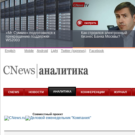
«Mr. Сумкин» подготовился к
Как строился электронный
прекращению поддержки
бизнес Банка Москвы?
WS2003
English
Mobile
Android
Light
Twitter (topnews)
Facebook
Заоблачная оптимизация: как
Рейтинг CNewsInfrastructure 20
Faberlic изменил подход к
приглашаем участвовать
аналитике
АНАЛИТИКА
CNEWS
НОВОСТИ
КОНФЕРЕНЦИИ
ЖУРНАЛ
Совместный проект