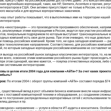
ам, присутствуют на российском рынке достаточно давно. Это консалтинговы
ния крупнейших корпораций, таких, как НР, Siemens, Accenture и прочие, ре
 интеграторов в США. Они активно присутствуют не только в России, но и в с
ого масштаба и для крупных корпоративных заказчиков.
 наш опыт работы показывает, что в выполняемых ими на территории нашей с
 интеграторов.
ппа «иностранцев» — это производители программного обеспечения, наприме
ы, реализуемые этими корпорациями в России, ведутся при участии российск
ктов, генеральным подрядчиком по которым выступают транснациональные
к
одных компаний есть своя доля рынка. При этом очевидно, что еще довольно 
 и помощь российских компаний. Кроме того, ни одна западная компания — ра
все технологические направления. Соответственно, для российских компаний
ий, по которым западные корпорации российским компаниям не составляют к
ся выхода на российский рынок западных классических интеграторов, то, на м
рее всего, освоение этими компаниями российского рынка будет происходить 
при этом сценарий, как мне кажется, — покупка отечественных игроков, либ
ими системными интеграторами.
овы в целом итоги 2004 года для компании «АйТи»? За счет каких проек
прибыль?
ров:
По итогам 2004 г. оборот группы компаний «АйТи» составил порядка $74
, существенный вклад в рост объемов бизнеса компании внесли наши инфраст
не с поставкой компьютерной техники и оборудования, а с созданием сложн
ак то построение распределенных корпоративных сетей с использованием т
нилищ данных и пр.
звездное» направление — услуги в области
ИТ-аудита
и консалтинга. Особен