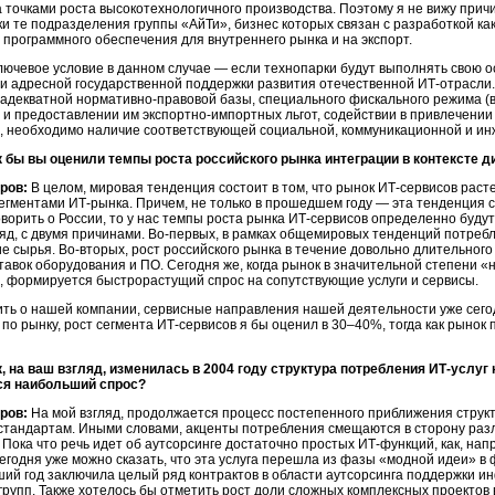
а точками роста высокотехнологичного производства. Поэтому я не вижу прич
ки те подразделения группы «АйТи», бизнес которых связан с разработкой ка
о программного обеспечения для внутреннего рынка и на экспорт.
лючевое условие в данном случае — если технопарки будут выполнять свою 
и адресной государственной поддержки развития отечественной
ИТ-отрасли.
 адекватной
нормативно-правовой
базы, специального фискального режима (
 и предоставлении им
экспортно-импортных
льгот, содействии в привлечении 
, необходимо наличие соответствующей социальной, коммуникационной и и
 бы вы оценили темпы роста российского рынка интеграции в контексте 
ров:
В целом, мировая тенденция состоит в том, что рынок
ИТ-сервисов
расте
сегментами
ИТ-рынка.
Причем, не только в прошедшем году — эта тенденция 
оворить о России, то у нас темпы роста рынка
ИТ-сервисов
определенно будут 
ляд, с двумя причинами.
Во-первых,
в рамках общемировых тенденций потребле
ие сырья.
Во-вторых,
рост российского рынка в течение довольно длительног
ставок оборудования и ПО. Сегодня же, когда рынок в значительной степени 
, формируется быстрорастущий спрос на сопутствующие услуги и сервисы.
ить о нашей компании, сервисные направления нашей деятельности уже сего
 по рынку, рост сегмента
ИТ-сервисов
я бы оценил в 30–40%, тогда как рынок
, на ваш взгляд, изменилась в 2004 году структура потребления
ИТ-услуг
я наибольший спрос?
ров:
На мой взгляд, продолжается процесс постепенного приближения струк
стандартам. Иными словами, акценты потребления смещаются в сторону разли
. Пока что речь идет об аутсорсинге достаточно простых
ИТ-функций,
как, нап
сегодня уже можно сказать, что эта услуга перешла из фазы «модной идеи» в
ий год заключила целый ряд контрактов в области аутсорсинга поддержки ин
групп. Также хотелось бы отметить рост доли сложных комплексных проектов