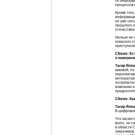
по информа
процессов 
Кроме того
информацио
но уже сег
прошлого г
отечествен
Нельзя не 
показало о
приступили
CNews: Ес
о намерен
Тагир Яппа
каковой, п
перспектив
интегратор
потребите
компании н
предпочтит
CNews: Как
Тагир Яппа
В цифровом
Что касает
всего, за 
в области 
заказчиков