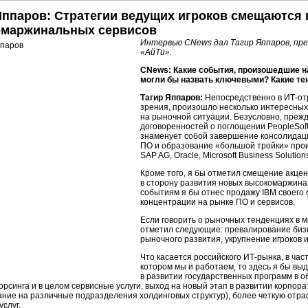
Яппаров: Стратегии ведущих игроков смещаются 
маржинальных сервисов
Интервью CNews дал Тагир Яппаров, пр
«АйТи».
CNews: Какие события, произошедшие на
могли бы назвать ключевыми? Какие те
Тагир Яппаров:
Непосредственно в
ИТ-от
зрения, произошло несколько интересных 
на рыночной ситуации. Безусловно, прежд
договоренностей о поглощении PeopleSoft 
знаменует собой завершение консолидаци
ПО и образование «большой тройки» про
SAP AG, Oracle, Microsoft Business Solution
Кроме того, я бы отметил смещение акцен
в сторону развития новых высокомаржинал
событиям я бы отнес продажу IBM своего 
концентрации на рынке ПО и сервисов.
Если говорить о рыночных тенденциях в 
отметил следующие: превалирование бизн
рыночного развития, укрупнение игроков 
Что касается российского
ИТ-рынка,
в час
котором мы и работаем, то здесь я бы вы
в развитии государственных программ в о
сорсинга и в целом сервисные услуги, выход на новый этап в развитии корпо
ние на различные подразделения холдинговых структур), более четкую отр
слуг.