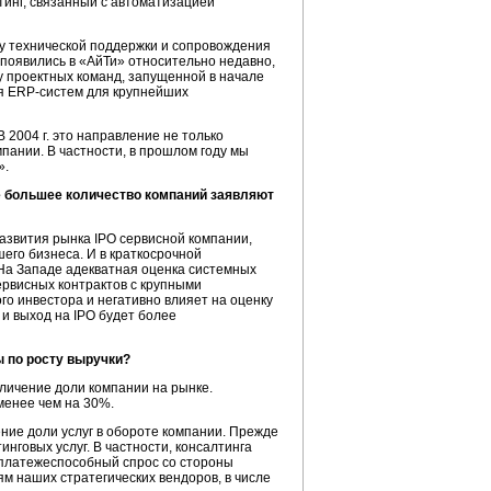
тинг, связанный с автоматизацией
нгу технической поддержки и сопровождения
 появились в «АйТи» относительно недавно,
гу проектных команд, запущенной в начале
ия
ERP-систем
для крупнейших
2004 г. это направление не только
пании. В частности, в прошлом году мы
».
е большее количество компаний заявляют
развития рынка IPO сервисной компании,
шего бизнеса. И в краткосрочной
 На Западе адекватная оценка системных
ервисных контрактов с крупными
ого инвестора и негативно влияет на оценку
 и выход на IPO будет более
ы по росту выручки?
личение доли компании на рынке.
менее чем на 30%.
ение доли услуг в обороте компании. Прежде
инговых услуг. В частности, консалтинга
 платежеспособный спрос со стороны
ям наших стратегических вендоров, в числе