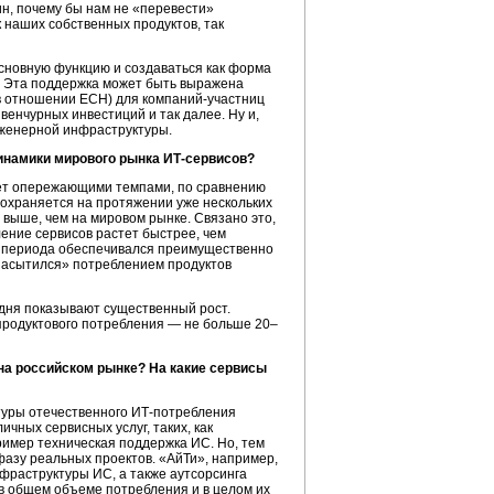
ин, почему бы нам не «перевести»
к наших собственных продуктов, так
основную функцию и создаваться как форма
Эта поддержка может быть выражена
в отношении ЕСН) для
компаний-участниц
венчурных инвестиций и так далее. Ну и,
нженерной инфраструктуры.
динамики мирового рынка
ИТ-сервисов?
т опережающими темпами, по сравнению
сохраняется на протяжении уже нескольких
выше, чем на мировом рынке. Связано это,
ние сервисов растет быстрее, чем
о периода обеспечивался преимущественно
«насытился» потреблением продуктов
дня показывают существенный рост.
 продуктового потребления — не больше 20–
на российском рынке? На какие сервисы
туры отечественного
ИТ-потребления
чных сервисных услуг, таких, как
ример техническая поддержка ИС. Но, тем
 фазу реальных проектов. «АйТи», например,
фраструктуры ИС, а также аутсорсинга
 в общем объеме потребления и в целом их