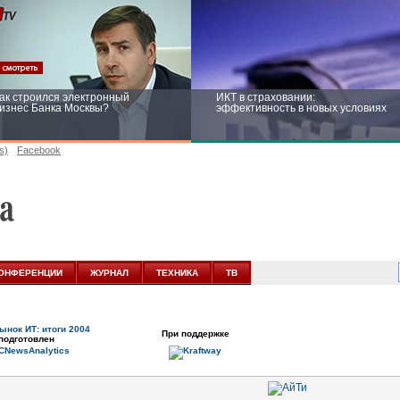
ак строился электронный
ИКТ в страховании:
изнес Банка Москвы?
эффективность в новых условиях
s)
Facebook
ейтинг CNewsInfrastructure 2015:
Информационная безопасность
риглашаем участвовать
бизнеса и госструктур: развитие в
новых условиях
ОНФЕРЕНЦИИ
ЖУРНАЛ
ТЕХНИКА
ТВ
ынок ИТ: итоги 2004
При поддержке
подготовлен