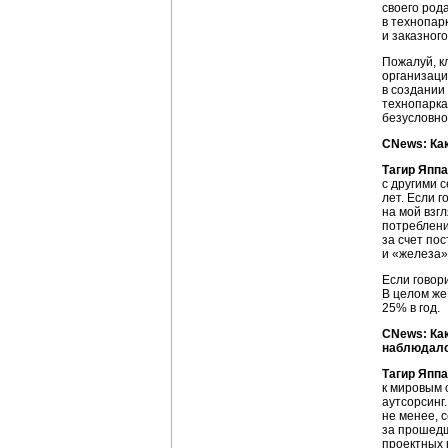
своего род
в технопар
и заказног
Пожалуй, к
организаци
в создании
технопарка
безусловно
CNews: Как
Тагир Яппа
с другими 
лет. Если г
на мой взг
потреблен
за счет по
и «железа»
Если говор
В целом же
25% в год.
CNews: Как
наблюдалс
Тагир Яппа
к мировым 
аутсорсинг
не менее, 
за прошедш
проектных 