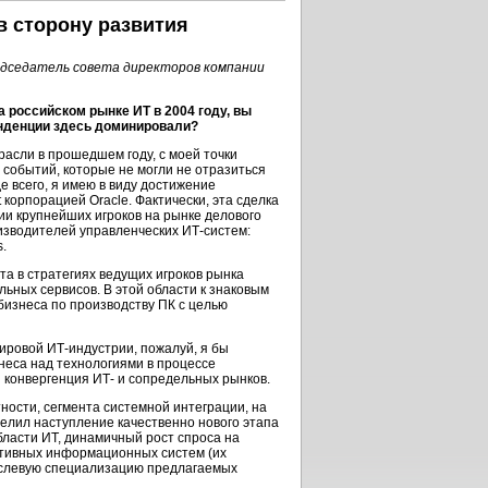
в сторону развития
едседатель cовета директоров компании
 российском рынке ИТ в 2004 году, вы
нденции здесь доминировали?
расли
в прошедшем году, с моей точки
событий, которые не могли не отразиться
е всего, я имею в виду достижение
корпорацией Oracle. Фактически, эта сделка
и крупнейших игроков на рынке делового
изводителей управленческих
ИТ-систем:
s.
та в стратегиях ведущих игроков рынка
ьных сервисов. В этой области к знаковым
бизнеса по производству ПК с целью
мировой
ИТ-индустрии,
пожалуй, я бы
еса над технологиями в процессе
и конвергенция ИТ- и сопредельных рынков.
тности, сегмента системной интеграции, на
делил наступление качественно нового этапа
бласти ИТ, динамичный рост спроса на
ративных информационных систем (их
аслевую специализацию предлагаемых