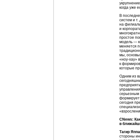
укрупнение
когда уже 
В последне
систем и т
на филиалы
и корпорат
многократн
простое по
модель — к
меняется п
традиционн
мы, основы
«ноу-хау»
в
к формиров
которые пр
Одним из в
сегодняшни
предприяти
управления
серьезным 
формирует 
сегодня пр
специализи
«взрослени
CNews: Ка
в ближайш
Тагир Яппа
стороны ин