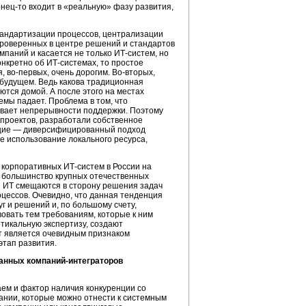
онец-то
входит в «реальную» фазу развития,
тандартизации процессов, централизации
 проверенных в центре решений и стандартов
мпаний и касается не только
ИТ-систем,
но
онкретно об
ИТ-системах,
то простое
я,
во-первых,
очень дорогим.
Во-вторых,
 будущем. Ведь какова традиционная
тся домой. А после этого на местах
емы падает. Проблема в том, что
вает непрерывности поддержки. Поэтому
проектов, разработали собственное
ющие — диверсифицированный подход
е использование локального ресурса,
а корпоративных
ИТ-систем
в России на
 большинство крупных отечественных
и ИТ смещаются в сторону решения задач
цессов. Очевидно, что данная тенденция
уг
и решений и, по большому счету,
овать тем требованиям, которые к ним
тикальную экспертизу, создают
т является очевидным признаком
этап развития.
ранных
компаний-интеграторов
аем и фактор наличия конкуренции со
ании, которые можно отнести к системным