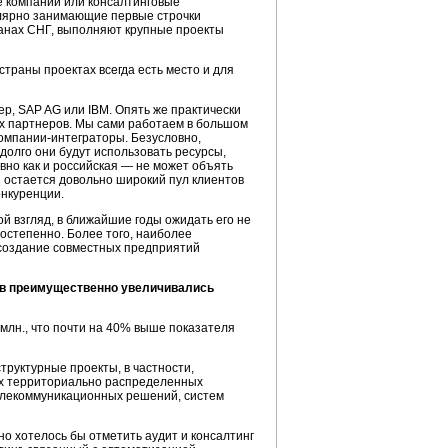
е компании или консалтинговые
гулярно занимающие первые строчки
транах СНГ, выполняют крупные проекты
траны проектах всегда есть место и для
р, SAP AG или IBM. Опять же практически
их партнеров. Мы сами работаем в большом
омпании-интеграторы.
Безусловно,
долго они будут использовать ресурсы,
вно как и российская — не может объять
 остается довольно широкий пул клиентов
онкуренции.
ой взгляд, в ближайшие годы ожидать его не
постепенно. Более того, наиболее
о создание совместных предприятий
тов преимущественно увеличивались
 млн., что почти на 40% выше показателя
руктурные проекты, в частности,
ых территориально распределенных
елекоммуникационных решений, систем
но хотелось бы отметить аудит и консалтинг