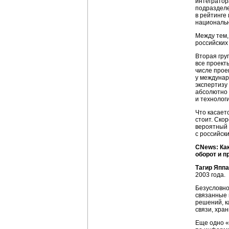
интегратор
подразделе
в рейтинге
национальн
Между тем,
российских
Вторая гру
все проект
числе прое
у междунар
экспертизу
абсолютно 
и технолог
Что касает
стоит. Ско
вероятный 
с российск
CNews: Как
оборот и 
Тагир Яппа
2003 года.
Безусловно
связанные 
решений, к
связи, хра
Еще одно «