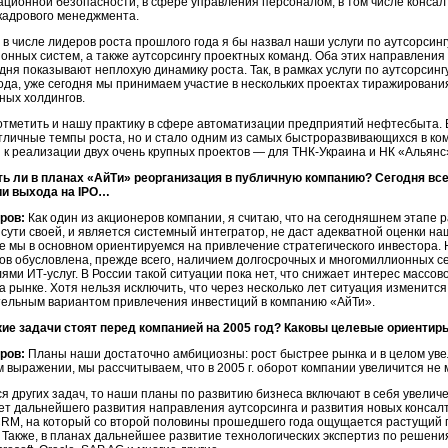
ционной безопасности, в сфере управления персоналом, в том числе консал
кадрового менеджмента.
, в числе лидеров роста прошлого года я бы назвал наши услуги по аутсорси
нных систем, а также аутсорсингу проектных команд. Оба этих направления
одня показывают неплохую динамику роста. Так, в рамках услуги по аутсорсин
ода, уже сегодня мы принимаем участие в нескольких проектах тиражирован
ных холдингов.
отметить и нашу практику в сфере автоматизации предприятий нефтесбыта. В 
тличные темпы роста, но и стало одним из самых быстроразвивающихся в ком
 к реализации двух очень крупных проектов — для
ТНК-Украина
и НК «Альянс
ть ли в планах «АйТи» реорганизация в публичную компанию? Сегодня вс
ии выхода на IPO…
ров:
Как один из акционеров компании, я считаю, что на сегодняшнем этапе 
о сути своей, и является системный интегратор, не даст адекватной оценки на
е мы в основном ориентируемся на привлечение стратегического инвестора.
ов обусловлена, прежде всего, наличием долгосрочных и многомиллионных с
лями
ИТ-услуг.
В России такой ситуации пока нет, что снижает интерес массов
а рынке. Хотя нельзя исключить, что через несколько лет ситуация изменится
ельным вариантом привлечения инвестиций в компанию «АйТи».
ие задачи стоят перед компанией на 2005 год? Каковы целевые ориентир
ров:
Планы наши достаточно амбициозны: рост быстрее рынка и в целом уве
 выражении, мы рассчитываем, что в 2005 г. оборот компании увеличится не 
ся других задач, то наши планы по развитию бизнеса включают в себя увелич
счет дальнейшего развития направления аутсорсинга и развития новых консалт
CRM, на который со второй половины прошедшего года ощущается растущий
. Также, в планах дальнейшее развитие технологических экспертиз по решени