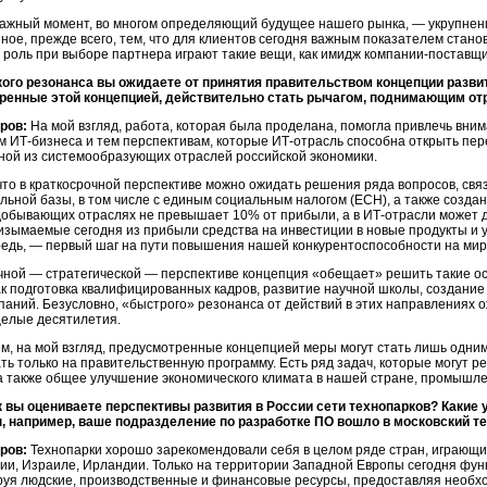
ажный момент, во многом определяющий будущее нашего рынка, — укрупне
ное, прежде всего, тем, что для клиентов сегодня важным показателем станови
роль при выборе партнера играют такие вещи, как имидж
компании-поставщ
ого резонанса вы ожидаете от принятия правительством концепции разв
ренные этой концепцией, действительно стать рычагом, поднимающим от
ров:
На мой взгляд, работа, которая была проделана, помогла привлечь вни
ам
ИТ-бизнеса
и тем перспективам, которые
ИТ-отрасль
способна открыть пер
ной из системообразующих отраслей российской экономики.
что в краткосрочной перспективе можно ожидать решения ряда вопросов, свя
льной базы, в том числе с единым социальным налогом (ЕСН), а также созда
добывающих отраслях не превышает 10% от прибыли, а в
ИТ-отрасли
может д
изымаемые сегодня из прибыли средства на инвестиции в новые продукты и усл
редь, — первый шаг на пути повышения нашей конкурентоспособности на мир
чной — стратегической — перспективе концепция «обещает» решить такие 
ак подготовка квалифицированных кадров, развитие научной школы, создание
паний.
Безусловно, «быстрого» резонанса от действий в этих направлениях 
 целые десятилетия.
ем, на мой взгляд, предусмотренные концепцией меры могут стать лишь одни
ть только на правительственную программу. Есть ряд задач, которые могут р
 а также общее улучшение экономического климата в нашей стране, промышле
к вы оцениваете перспективы развития в России сети технопарков? Каки
ы, например, ваше подразделение по разработке ПО вошло в московский т
ров:
Технопарки хорошо зарекомендовали себя в целом ряде стран, играющ
ии, Израиле, Ирландии. Только на территории Западной Европы сегодня фу
уя людские, производственные и финансовые ресурсы, предоставляя необхо