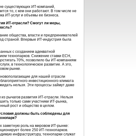
ние существующих
ИТ-компаний,
тся то, с кем они работают. В том числе не
ика
ИТ-услуг
и объемы ее бизнеса.
ития
ИТ-отрасли?
Смогут ли меры,
расль?
мание общества, власти и предпринимателей
ед страной. Впервые
ИТ-индустрия
была
занных с созданием адекватной
нием технопарков. Снижение ставки ЕСН,
остигать 70%, позволило бы
ИТ-компаниям
уги, в технологическое развитие. А это,
овом рынке.
основополагающие для нашей отрасли
 благоприятного инвестиционного климата
ожидать нельзя. Эти процессы займут даже
м из рычагов развития
ИТ-отрасли.
Нельзя
ешить только сами участники
ИТ-рынка,
нный рост и общество в целом.
е условия должны быть соблюдены для
ехнопарк?
их заметную роль на мировом
ИТ-рынке:
нкционирует более 250
ИТ-технопарков.
димую инфраструктуру, технопарки служат