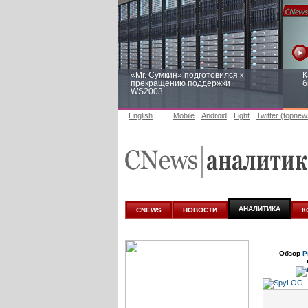
«Mr. Сумкин» подготовился к
К
прекращению поддержки
б
WS2003
English
Mobile
Android
Light
Twitter (topnew
Заоблачная оптимизация: как
Р
Faberlic изменил подход к
п
аналитике
АНАЛИТИКА
CNEWS
НОВОСТИ
К
Обзор
Р