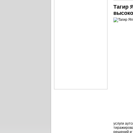
Тагир 
высоко
услуги аут
тиражирова
решений и у