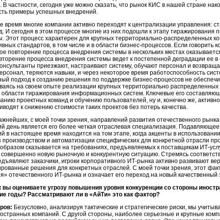
. В частности, сегодня уже можно сказать, что рынок КИС в нашей стране
нак
есть примеры успешных внедрений.
е время многие компании активно переходят к централизации управления: с
. д. И сегодня в этом процессе многие из них подошли к этапу тиражирования
. Этот процесс характерен для крупных
территориально-распределенных
ко
ивных стандартов, в том числе и в области
бизнес-процессов.
Если говорить к
ое повторение процесса внедрения системы в нескольких местах оказываетс
вторение процесса внедрения системы ведет к постепенной деградации ее в
онсультанты приезжают, настраивают систему, обучают персонал и возвращаю
ерсонал, теряются навыки, и через некоторое время работоспособность сист
ый подход к созданию решения по поддержке
бизнес-процессов
не обеспечи
ваясь на своем опыте реализации крупных территориально распределенных 
 области тиражирования информационных систем. Ключевые его составля
анию проектных команд и обучению пользователей, ну и, конечно же, активно
иводят к снижению стоимости таких проектов без потерь качества.
ажнейших, с моей точки зрения, направлений развития отечественного рынк
й день является его более четкая отраслевая специализация. Подавляющее
й в настоящее время находится на том этапе, когда акценты в использовани
 производством и автоматизации специфических для конкретной отрасли про
образом сказывается на требованиях, предъявляемых к поставщикам
ИТ-усл
совершенно новую рыночную и конкурентную ситуацию. Стремясь соответств
едъявляют заказчики, игроки корпоративного
ИТ-рынка
активно развивают вер
рованные решения для конкретных отраслей. С моей точки зрения, этот фак
я» отечественного
ИТ-рынка
и означает его переход на новый качественный 
к вы оцениваете угрозу повышения уровня конкуренции со стороны иност
ие годы? Рассматривают ли в «АйТи» это как фактор?
ров:
Безусловно, анализируя тактические и стратегические риски, мы учитыв
остранных компаний. С другой стороны, наиболее серьезные и крупные комп