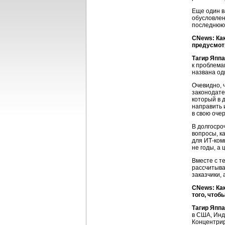
Еще один в
обусловлен
последнюю 
CNews: Как
предусмот
Тагир Яппа
к проблем
названа од
Очевидно, 
законодате
который в 
направить 
в свою оче
В долгосро
вопросы, к
для
ИТ-ком
не годы, а
Вместе с т
рассчитыва
заказчики,
CNews: Ка
того, чтоб
Тагир Яппа
в США, Инд
Концентрир