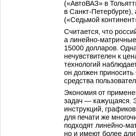
(«АвтоВАЗ» в Тольятт
в
Санкт-Петербурге),
(«Седьмой континент
Считается, что росси
а
линейно-матричны
15000 долларов. Одн
нечувствителен к цен
технологий наблюдает
он должен приносить
средства пользовател
Экономия от примене
задач — кажущаяся. Э
инструкций, графиков
для печати же многоч
подходят
линейно-ма
но и имеют более дли