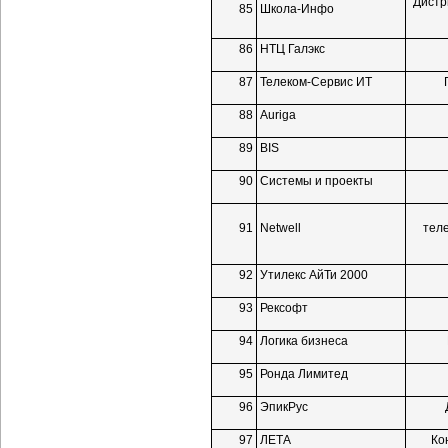
Дистр
85
Школа-Инфо
86
НТЦ Галэкс
87
Телеком-Сервис
ИТ
88
Auriga
89
BIS
90
Системы и проекты
91
Netwell
тел
92
Утилекс АйТи 2000
93
Рексофт
94
Логика бизнеса
95
Ронда Лимитед
96
ЭпикРус
97
ЛЕТА
Ко