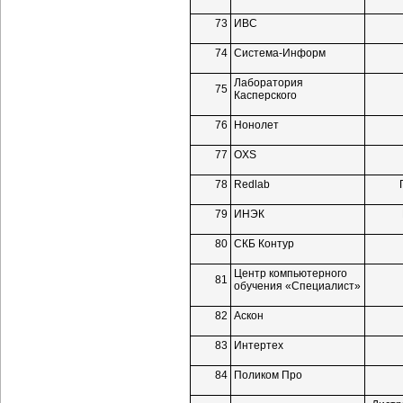
73
ИВС
74
Система-Информ
Лаборатория
75
Касперского
76
Нонолет
77
OXS
78
Redlab
79
ИНЭК
80
СКБ Контур
Центр компьютерного
81
обучения «Специалист»
82
Аскон
83
Интертех
84
Поликом Про