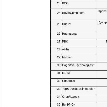
23
ВСС
Произ
24
RoverComputers
Дистр
25
Пирит
26
Ниеншанц
27
РБК
28
АйТи
29
Борлас
30
Cognitive Technologies *
31
НЭТА
32
Сибинтек
33
TopS Business Integrator
34
СтэпЛоджик
35
Би-Эй-Си