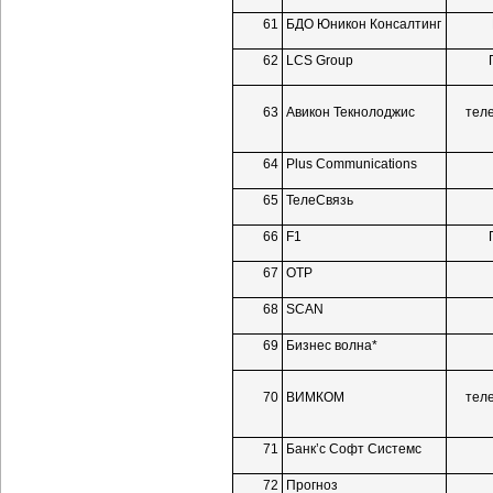
61
БДО Юникон Консалтинг
62
LCS Group
63
Авикон Текнолоджис
тел
64
Plus Communications
65
ТелеСвязь
66
F1
67
ОТР
68
SCAN
69
Бизнес волна*
70
ВИМКОМ
тел
71
Банк’с Софт Системс
72
Прогноз