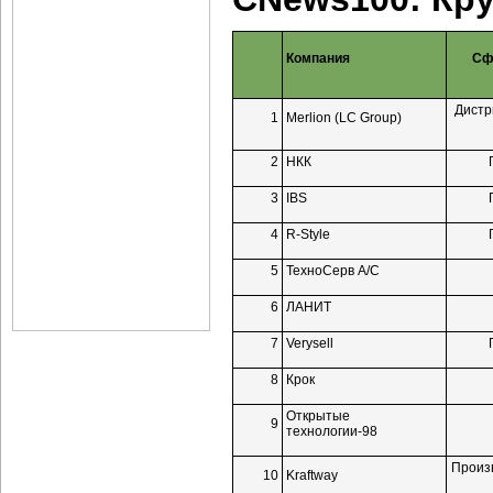
Компания
Сф
Дистр
1
Merlion (LC Group)
2
НКК
3
IBS
4
R-Style
5
ТехноСерв А/C
6
ЛАНИТ
7
Verysell
8
Крок
Открытые
9
технологии-98
Произ
10
Kraftway