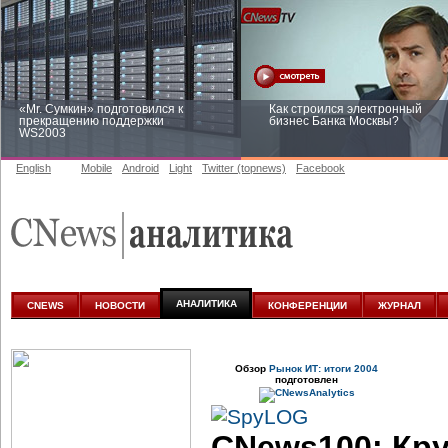
«Mr. Сумкин» подготовился к
Как строился электронный
прекращению поддержки
бизнес Банка Москвы?
WS2003
English
Mobile
Android
Light
Twitter (topnews)
Facebook
Заоблачная оптимизация: как
Рейтинг CNewsInfrastructure 20
Faberlic изменил подход к
приглашаем участвовать
аналитике
АНАЛИТИКА
CNEWS
НОВОСТИ
КОНФЕРЕНЦИИ
ЖУРНАЛ
Обзор
Рынок ИТ: итоги 2004
подготовлен
CNews100: Кр