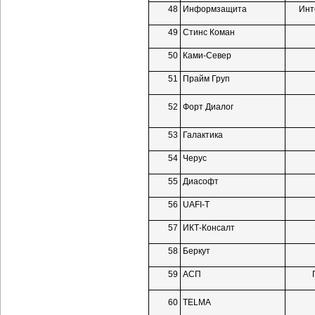
48
Информзащита
Инт
49
Стинс Коман
50
Ками-Север
51
Прайм Груп
52
Форт Диалог
53
Галактика
54
Черус
55
Диасофт
56
UAFI-T
57
ИКТ-Консалт
58
Беркут
59
АСП
60
TELMA