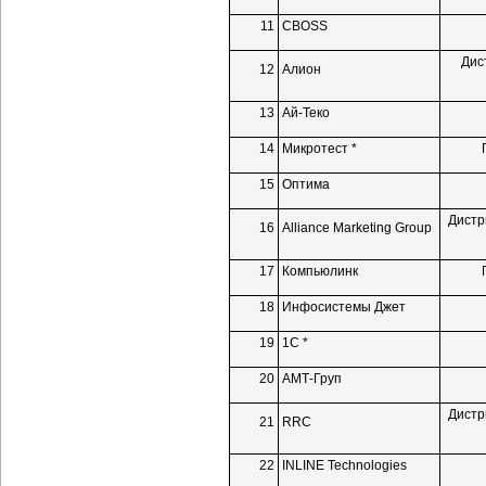
11
CBOSS
Дис
12
Алион
13
Ай-Теко
14
Микротест *
15
Оптима
Дистр
16
Alliance Marketing Group
17
Компьюлинк
18
Инфосистемы Джет
19
1С *
20
АМТ-Груп
Дистр
21
RRC
22
INLINE Technologies