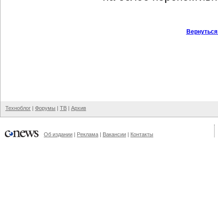
Вернуться
Техноблог
|
Форумы
|
ТВ
|
Архив
Об издании
|
Реклама
|
Вакансии
|
Контакты