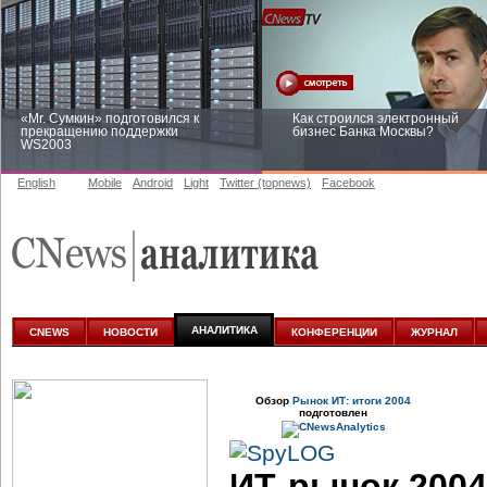
«Mr. Сумкин» подготовился к
Как строился электронный
прекращению поддержки
бизнес Банка Москвы?
WS2003
English
Mobile
Android
Light
Twitter (topnews)
Facebook
Заоблачная оптимизация: как
Рейтинг CNewsInfrastructure 20
Faberlic изменил подход к
приглашаем участвовать
аналитике
АНАЛИТИКА
CNEWS
НОВОСТИ
КОНФЕРЕНЦИИ
ЖУРНАЛ
Обзор
Рынок ИТ: итоги 2004
подготовлен
ИТ-рынок
2004