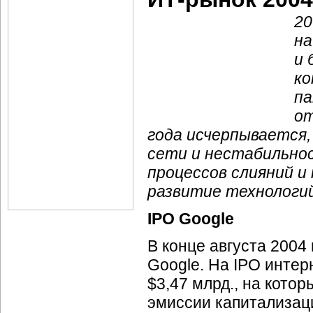
20
на
и 
ко
п
от
года исчерпывается,
сети и нестабильно
процессов слияний и
развитие технологий
IPO Google
В конце августа 2004
Google. На IPO
интер
$3,47 млрд., на кото
эмиссии капитализаци