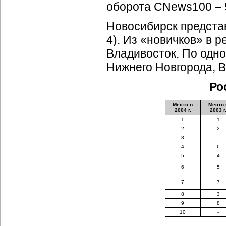
оборота CNews100 –
Новосибирск предста
4). Из «новичков» в 
Владивосток. По одно
Нижнего Новгорода, 
Ро
Место в
Место 
2004 г.
2003 г
1
1
2
2
3
–
4
6
5
4
6
5
7
7
8
3
9
8
10
-