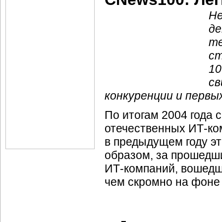
Не
де
те
ст
10
св
конкуренции и первы
По итогам
2004 года
с
отечественных
ИТ-ко
в предыдущем году эт
образом, за прошед
ИТ-компаний,
вошедш
чем скромно на фон