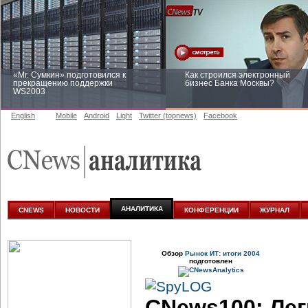
«Mr. Сумкин» подготовился к
Как строился электронный
прекращению поддержки
бизнес Банка Москвы?
WS2003
English
Mobile
Android
Light
Twitter (topnews)
Facebook
Заоблачная оптимизация: как
Рейтинг CNewsInfrastructure 20
Faberlic изменил подход к
приглашаем участвовать
аналитике
АНАЛИТИКА
CNEWS
НОВОСТИ
КОНФЕРЕНЦИИ
ЖУРНАЛ
Обзор
Рынок ИТ: итоги 2004
подготовлен
CNews100: Лег