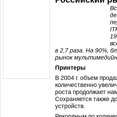
Вс
де
пе
IT
19
вс
в 2,7 раза. На 90%, 
рынок мультимедийн
Принтеры
В 2004 г. объем прод
количественно увелич
роста продолжает на
Сохраняется также д
устройств.
Рекордным по количес