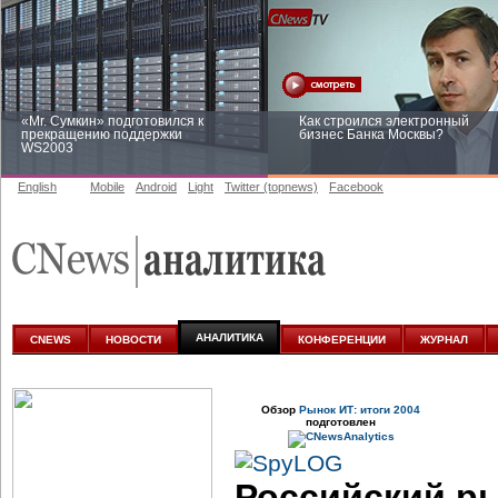
«Mr. Сумкин» подготовился к
Как строился электронный
прекращению поддержки
бизнес Банка Москвы?
WS2003
English
Mobile
Android
Light
Twitter (topnews)
Facebook
Заоблачная оптимизация: как
Рейтинг CNewsInfrastructure 20
Faberlic изменил подход к
приглашаем участвовать
аналитике
АНАЛИТИКА
CNEWS
НОВОСТИ
КОНФЕРЕНЦИИ
ЖУРНАЛ
Обзор
Рынок ИТ: итоги 2004
подготовлен
Российский р