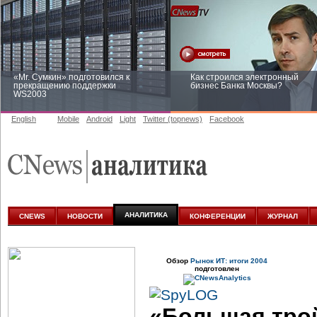
«Mr. Сумкин» подготовился к
Как строился электронный
прекращению поддержки
бизнес Банка Москвы?
WS2003
English
Mobile
Android
Light
Twitter (topnews)
Facebook
Заоблачная оптимизация: как
Рейтинг CNewsInfrastructure 20
Faberlic изменил подход к
приглашаем участвовать
аналитике
АНАЛИТИКА
CNEWS
НОВОСТИ
КОНФЕРЕНЦИИ
ЖУРНАЛ
Обзор
Рынок ИТ: итоги 2004
подготовлен
«Большая трой