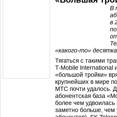
В 
аб
в 
по
оп
Те
«какого-то»
десятка
Тягаться с такими т
T-Mobile
International
«большой тройки» вря
крупнейших в мире по
МТС почти удалось. Д
абонентская база «М
более чем удвоилась и
заметно больше, чем 