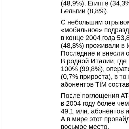
(48,9%), Египте (34,3
Бельгии (8,8%).
С небольшим отрывом
«мобильное» подразде
в конце 2004 года 53
(48,8%) проживали в 
Последние и внесли 
В родной Италии, где
100% (99,8%), операто
(0,7% прироста), в т
абонентов TIM состав
После поглощения AT
в 2004 году более чем
49,1 млн. абонентов 
А в мире этот провай
восьмое место.