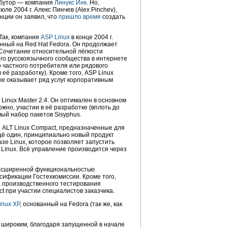
ибутор — компания
Линукс Инк
. Но,
ле 2004 г. Алекс Пинчев (Alex Pinchev),
нции
он заявил, что
пришло время
создать
Так, компания
ASP Linux
в конце 2004 г.
анный на Red Hat Fedora. Он продолжает
 Сочетание относительной лёгкости
ого русскоязычного сообщества в интернете
о частного потребителя или рядового
её разработку). Кроме того, ASP Linux
кже оказывает ряд услуг корпоративным
Linux Master 2.4. Он оптимален в основном
жно, участии в её разработке (вплоть до
ый набор пакетов Sisyphus.
и ALT Linux Compact, предназначенные для
щё один, принципиально новый продукт
зе Linux, которое позволяет запустить
 Linux. Всё управление производится через
 расширенной функциональностью
сификации Гостехкомиссии. Кроме того,
а производственного тестирования
t при участии специалистов заказчика.
inux XP
, основанный на Fedora (так же, как
 широким, благодаря запущенной в начале