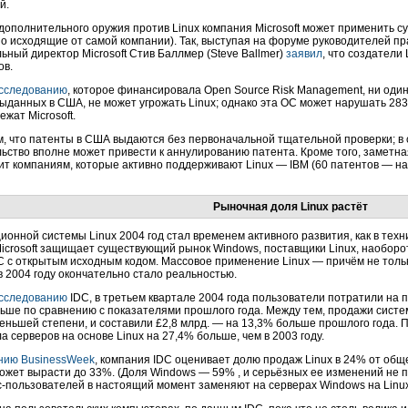
й.
 дополнительного оружия против Linux компания Microsoft может применить с
о исходящие от самой компании). Так, выступая на форуме руководителей пра
ьный директор Microsoft Стив Баллмер (Steve Ballmer)
заявил
, что создатели
ов.
сследованию
, которое финансировала Open Source Risk Management, ни оди
выданных в США, не может угрожать Linux; однако эта ОС может нарушать 28
жат Microsoft.
, что патенты в США выдаются без первоначальной тщательной проверки; в
ьство вполне может привести к аннулированию патента. Кроме того, заметна
т компаниям, которые активно поддерживают Linux — IBM (60 патентов — наиб
Рыночная доля Linux растёт
ионной системы Linux 2004 год стал временем активного развития, как в техни
Microsoft защищает существующий рынок Windows, поставщики Linux, наобор
С с открытым исходным кодом. Массовое применение Linux — причём не тольк
в 2004 году окончательно стало реальностью.
сследованию
IDC, в третьем квартале 2004 года пользователи потратили на п
ьше по сравнению с показателями прошлого года. Между тем, продажи систем
меньшей степени, и составили £2,8 млрд. — на 13,3% больше прошлого года.
а серверов на основе Linux на 27,4% больше, чем в 2003 году.
нию BusinessWeek
, компания IDC оценивает долю продаж Linux в 24% от обще
ожет вырасти до 33%. (Доля Windows — 59% , и серьёзных ее изменений не пр
с-пользователей
в настоящий момент заменяют на серверах Windows на Linux