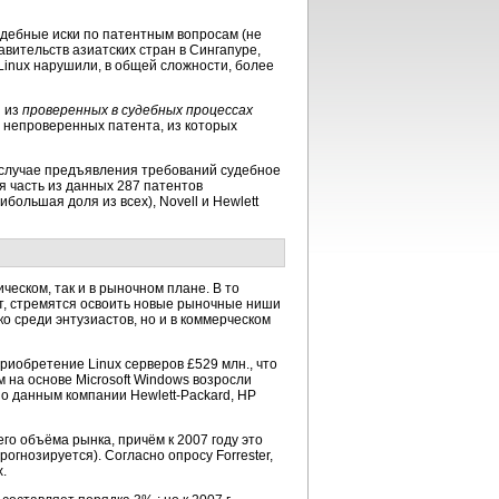
удебные иски по патентным вопросам (не
вительств азиатских стран в Сингапуре,
 Linux нарушили, в общей сложности, более
н из
проверенных в судебных процессах
3 непроверенных патента, из которых
 случае предъявления требований судебное
я часть из данных 287 патентов
ольшая доля из всех), Novell и Hewlett
ческом, так и в рыночном плане. В то
от, стремятся освоить новые рыночные ниши
о среди энтузиастов, но и в коммерческом
риобретение Linux серверов £529 млн., что
 на основе Microsoft Windows возросли
 По данным компании
Hewlett-Packard,
НР
го объёма рынка, причём к 2007 году это
огнозируется). Согласно опросу Forrester,
.