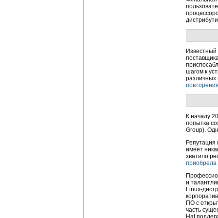
пользовате
процессоро
дистрибути
Известный 
поставщика
приспосабл
шагом к ус
различных 
повторени
К началу 2
попытка со
Group). Од
Репутация 
имеет ника
хватило ре
приобрела
Профессион
и талантли
Linux-дист
корпоратив
ПО с откры
часть суще
Hat поддер