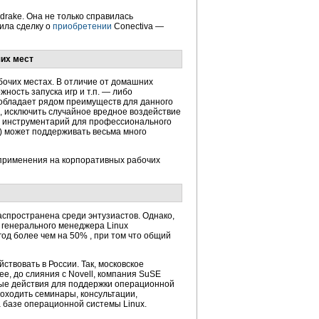
rake. Она не только справилась
ила сделку о
приобретении
Conectiva —
их мест
бочих местах. В отличие от домашних
ность запуска игр и т.п. — либо
x обладает рядом преимуществ для данного
, исключить случайное вредное воздействие
кий инструментарий для профессионального
) может поддерживать весьма много
 применения на корпоративных рабочих
аспространена среди энтузиастов. Однако,
генерального менеджера Linux
 год более чем на 50% , при том что общий
ствовать в России. Так, московское
нее, до слияния с Novell, компания SuSE
ные действия для поддержки операционной
роходить семинары, консультации,
 базе операционной системы Linux.