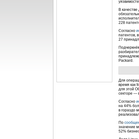
уязвимосте
В качестве
обязательн
исполнител
228 патент
Согласно
и
патентов, 
27 принадле
Подчеркнём
разбирател
принадлежи
Packard.
Для операц
время как 
для этой О
секторе — 
Согласно
и
на 44% бол
в гораздо 
реализовал
По
сообще
значение м
52%
бизне