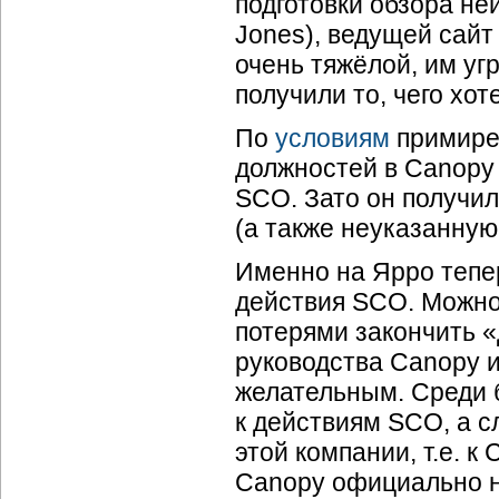
подготовки обзора н
Jones), ведущей сайт
очень тяжёлой, им уг
получили то, чего хот
По
условиям
примирен
должностей в Canopy
SCO. Зато он получил
(а также неуказанну
Именно на Ярро тепе
действия SCO. Можно
потерями закончить «
руководства Canopy и
желательным. Среди 
к действиям SCO, а с
этой компании, т.е. к
Canopy официально н