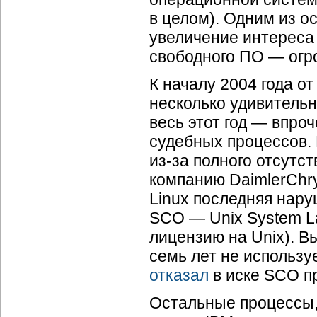
в целом). Одним из о
увеличение интереса 
свободного ПО — огро
К началу 2004 года о
несколько удивительн
весь этот год — впро
судебных процессов. 
из-за
полного отсутс
компанию DaimlerChry
Linux последняя нар
SCO — Unix System La
лицензию на Unix). Вы
семь лет не использу
отказал
в иске SCO пр
Остальные процессы,