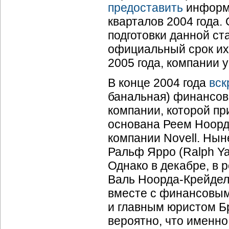
предоставить
информа
кварталов 2004 года.
подготовки данной ст
официальный срок их
2005 года, компании 
В конце 2004 года
вск
банальная) финансов
компании, которой п
основана Реем Ноорда
компании Novell. Нын
Ральф Ярро (Ralph Ya
Однако в декабре, в 
Валь
Ноорда-Крейде
вместе с финансовым
и главным юристом Бр
вероятно, что именно