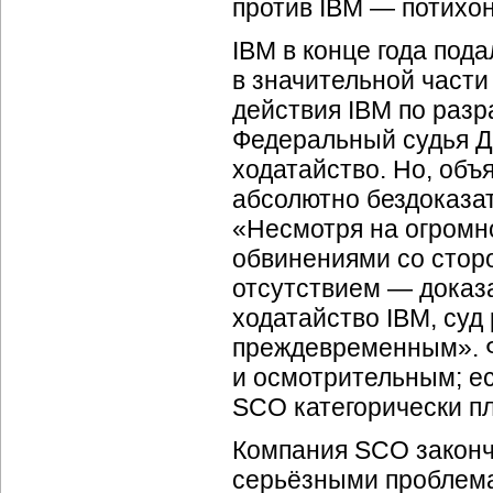
против IBM — потихон
IBM в конце года под
в значительной части
действия IBM по разр
Федеральный судья Де
ходатайство. Но, объ
абсолютно бездоказа
«Несмотря на огромн
обвинениями со стор
отсутствием — доказа
ходатайство IBM, суд
преждевременным». 
и осмотрительным; е
SCO категорически пл
Компания SCO законч
серьёзными проблема