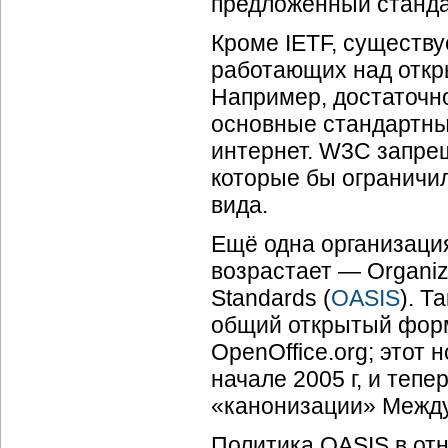
предложенный станда
Кроме IETF, существу
работающих над откр
Например, достаточн
основные стандартны
интернет. W3C запре
которые бы ограничи
вида.
Ещё одна организация
возрастает — Organiza
Standards (
OASIS
). Т
общий открытый форм
OpenOffice.org; это
начале 2005 г, и теп
«канонизации» Между
Политика OASIS в от