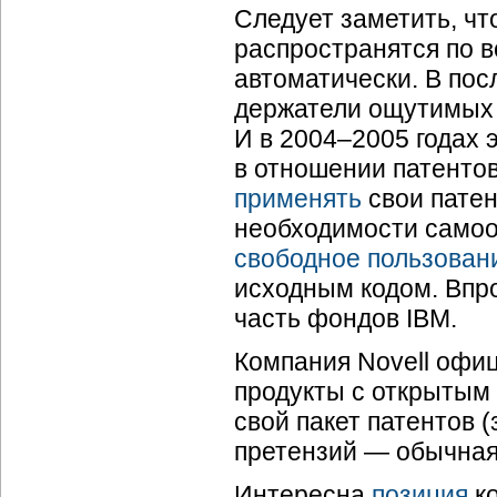
Следует заметить, ч
распространятся по в
автоматически. В пос
держатели ощутимых 
И в 2004–2005 годах
в отношении патенто
применять
свои патен
необходимости самоо
свободное пользован
исходным кодом. Впр
часть фондов IBM.
Компания Novell офи
продукты с открытым 
свой пакет патентов 
претензий — обычная 
Интересна
позиция
ко