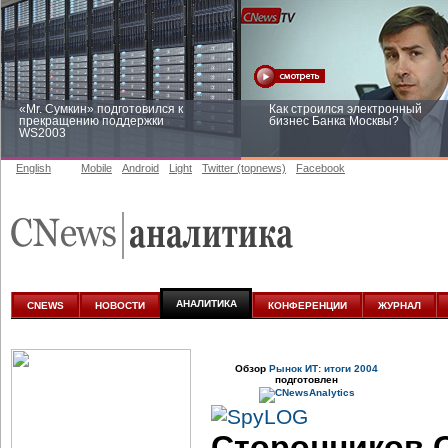
«Mr. Сумкин» подготовился к
Как строился электронный
прекращению поддержки
бизнес Банка Москвы?
WS2003
English
Mobile
Android
Light
Twitter (topnews)
Facebook
Заоблачная оптимизация: как
Рейтинг CNewsInfrastructure 20
Faberlic изменил подход к
приглашаем участвовать
аналитике
АНАЛИТИКА
CNEWS
НОВОСТИ
КОНФЕРЕНЦИИ
ЖУРНАЛ
Обзор
Рынок ИТ: итоги 2004
подготовлен
Сторонников O