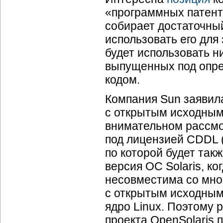
«программных патенто
собирает достаточный
использовать его для
будет использовать н
выпущенных под опр
кодом.
Компания Sun заявила
с открытым исходным 
внимательном рассмо
под лицензией CDDL (
по которой будет так
версия ОС Solaris, к
несовместима со мн
с открытым исходным 
ядро Linux. Поэтому 
проекта OpenSolaris 