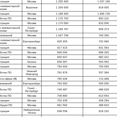
еграция
Москва
1 205 400
1 037 160
я компьютерной
Воронеж
1 200 000
819 000
хники
еграция
Москва
1 188 460
1 666 726
ботка ПО
Москва
1 176 700
893 110
еграция
Москва
1 170 000
910 000
о компьютерной
Санкт -
1 166 787
959 373
хники
Петербург
 компаний
Москва
1 047 769
793 350
я компьютерной
Екатеринбург
929 305
702 660
хники
еграция
Москва
917 415
631 563
ботка ПО
Москва
846 004
688 345
еграция
Москва
845 647
982 421
еграция
Казань
836 567
553 562
еграция
Москва
794 404
700 000
Нижний
ботка ПО
791 976
537 364
Новгород
я в сфере ИБ
Москва
785 436
714 488
 компаний
Екатеринбург
763 000
545 000
Санкт -
ботка ПО
746 487
486 629
Петербург
ботка ПО
Москва
708 890
613 653
еграция
Москва
702 438
409 294
ибуция ПО
Москва
661 592
399 623
Набережные
еграция
638 558
618 232
Челны