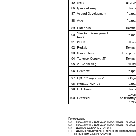
85
Лета
Дистр
86
Гранит-Центр
Инт
87
Vested Development
Разра
88
Аскон
Разра
89
Entegrum
Группа
StarSoft Development
90
Разра
Labs
91
ИНЭК
ИТ-ко
92
Redlab
Группа
93
Элвис-Плюс
Интеграци
94
Телеком-Сервис ИТ
Группа
95
AT Consulting
ИТ-ко
96
Рексофт
Разра
97
ЦКО "Специалист"
Обуч
98
Ронда Лимитед
Разра
99
НТЦ Галэкс
Инт
Дист
100
Нетвелл
телекомму
обор
Примечания:
(1) — Показатели в долларах пересчитаны по средн
(2) — Показатели в долларах пересчитаны по средн
(3) — Данные за 2004 г. уточнены
(4) — Данные представлены только по направлени
* — По оценкам CNews Analytics