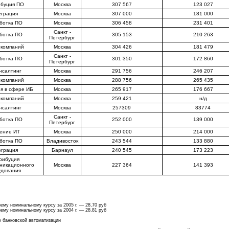
ибуция ПО
Москва
307 567
123 027
еграция
Москва
307 000
181 000
ботка ПО
Москва
306 458
231 401
Санкт -
ботка ПО
305 153
210 263
Петербург
 компаний
Москва
304 426
181 479
Санкт -
ботка ПО
301 350
172 860
Петербург
нсалтинг
Москва
291 756
246 207
 компаний
Москва
288 756
265 435
я в сфере ИБ
Москва
265 917
176 667
 компаний
Москва
259 421
н/д
нсалтинг
Москва
257309
83774
Санкт -
ботка ПО
252 000
139 000
Петербург
ение ИТ
Москва
250 000
214 000
ботка ПО
Владивосток
243 544
133 880
еграция
Барнаул
240 545
173 223
рибуция
никационного
Москва
227 364
141 393
удования
ему номинальному курсу за 2005 г. — 28,70 руб
ему номинальному курсу за 2004 г. — 28,81 руб
ю банковской автоматизации