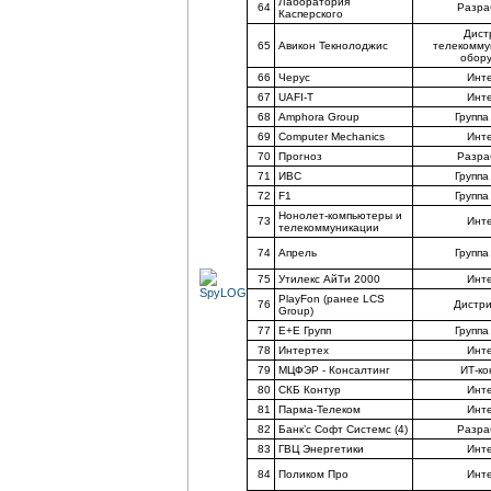
Лаборатория
64
Разра
Касперского
Дист
65
Авикон Текнолоджис
телекомму
обор
66
Черус
Инт
67
UAFI-T
Инт
68
Amphora Group
Группа
69
Computer Mechanics
Инт
70
Прогноз
Разра
71
ИВС
Группа
72
F1
Группа
Нонолет-компьютеры и
73
Инт
телекоммуникации
74
Апрель
Группа
75
Утилекс АйТи 2000
Инт
PlayFon (ранее LCS
76
Дистр
Group)
77
Е+Е Групп
Группа
78
Интертех
Инт
79
МЦФЭР - Консалтинг
ИТ-ко
80
СКБ Контур
Инт
81
Парма-Телеком
Инт
82
Банк’с Софт Системс (4)
Разра
83
ГВЦ Энергетики
Инт
84
Поликом Про
Инт