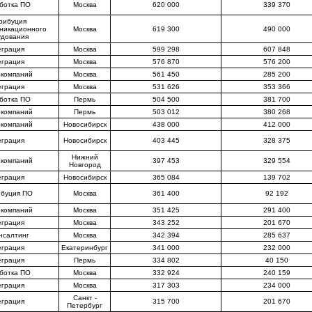
ботка ПО
Москва
620 000
339 370
рибуция
никационного
Москва
619 300
490 000
удования
еграция
Москва
599 298
607 848
еграция
Москва
576 870
576 200
 компаний
Москва
561 450
285 200
еграция
Москва
531 626
353 366
ботка ПО
Пермь
504 500
381 700
 компаний
Пермь
503 012
380 268
 компаний
Новосибирск
438 000
412 000
еграция
Новосибирск
403 445
328 375
Нижний
 компаний
397 453
329 554
Новгород
еграция
Новосибирск
365 084
139 702
ибуция ПО
Москва
361 400
92 192
 компаний
Москва
351 425
291 400
еграция
Москва
343 252
201 670
нсалтинг
Москва
342 394
285 637
еграция
Екатеринбург
341 000
232 000
еграция
Пермь
334 802
40 150
ботка ПО
Москва
332 924
240 159
еграция
Москва
317 303
234 000
Санкт -
еграция
315 700
201 670
Петербург