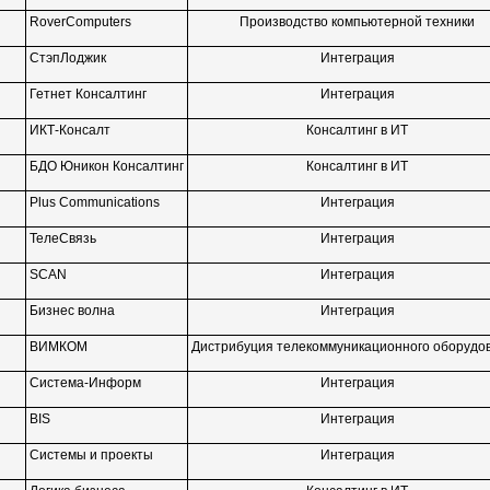
RoverComputers
Производство компьютерной техники
СтэпЛоджик
Интеграция
Гетнет Консалтинг
Интеграция
ИКТ-Консалт
Консалтинг в ИТ
БДО Юникон Консалтинг
Консалтинг в ИТ
Plus Communications
Интеграция
ТелеСвязь
Интеграция
SCAN
Интеграция
Бизнес волна
Интеграция
ВИМКОМ
Дистрибуция телекоммуникационного оборудо
Система-Информ
Интеграция
BIS
Интеграция
Системы и проекты
Интеграция