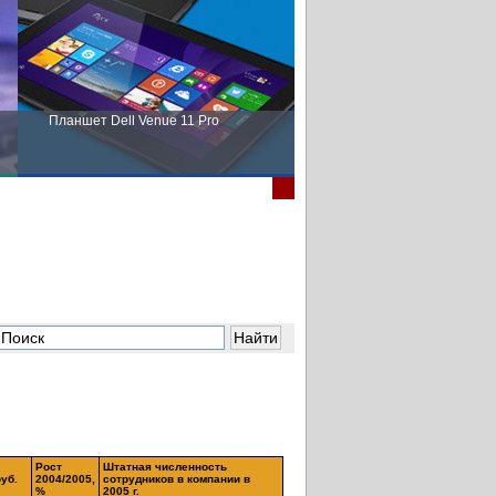
Планшет Dell Venue 11 Pro
Пора выбирать Fujitsu!
Рост
Штатная численность
руб.
2004/2005,
сотрудников в компании в
%
2005 г.