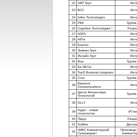
22
АМТ Груп
Инт
23
BCC
Инт
24
Inline Technologies
Инт
25
РБК
Группа
26
Cognitive Technologies *
Разра
27
НЭТА
Инт
28
АйТи
Инт
29
Борлас
Инт
30
Энвижн Груп
Инт
31
Инлайн Груп
Инт
32
Фан
Группа
33
Би-Эй-Си
Инт
34
TopS Business Integrator
Инт
35
Стек
Группа
Diamond
36
Инт
Communications
Центр Финансовых
37
Группа
Технологий
38
OLLY
Инт
Аудит - новые
39
ИТ-ко
технологии
40
Парус
Разра
41
Softline
Дистр
НИКС Компьютерный
Производс
42
Супермаркет
компьюте