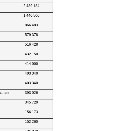
2 489 184
1 440 500
866 483
579 378
516 428
432 150
414 000
403 340
403 340
вания
393 026
345 720
156 173
152 260