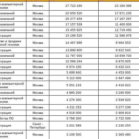
я компьютерной
Москва
27 722 160
22 160 398
хники
 компаний
Москва
22 650 520
17 671 235
 компаний
Москва
20 277 459
17 167 297
 компаний
Москва
17 157 539
11 400 000
 компаний
Москва
15 455 925
12 719 450
еграция
Москва
15 199 520
11 586 978
тво и продажа
Москва
14 467 896
8 664 553
рной техники
еграция
Москва
13 890 800
9 622 540
 компаний
Москва
11 767 000
10 659 700
еграция
Москва
10 566 244
6 870 005
еграция
Москва
6 974 100
6 432 241
 компаний
Москва
5 699 840
4 453 000
еграция
Москва
5 112 000
2 847 499
о компьютерной
Москва
5 051 133
4 416 622
хники
 компаний
Москва
4 895 200
3 240 000
я компьютерной
Москва
4 276 300
2 938 620
хники
еграция
Москва
4 211 253
3 277 239
еграция
Москва
4 018 000
2 909 810
ботка ПО
Москва
3 768 300
2 722 500
Санкт -
еграция
3 201 589
2 230 255
Петербург
я компьютерной
Москва
3 106 500
2 365 480
хники