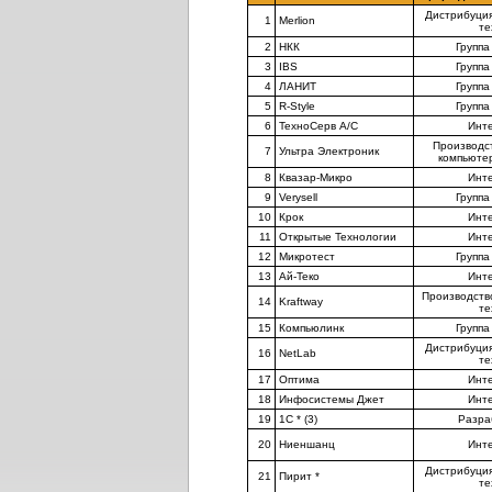
Дистрибуци
1
Merlion
те
2
НКК
Группа
3
IBS
Группа
4
ЛАНИТ
Группа
5
R-Style
Группа
6
ТехноСерв А/С
Инт
Производс
7
Ультра Электроник
компьюте
8
Квазар-Микро
Инт
9
Verysell
Группа
10
Крок
Инт
11
Открытые Технологии
Инт
12
Микротест
Группа
13
Ай-Теко
Инт
Производств
14
Kraftway
те
15
Компьюлинк
Группа
Дистрибуци
16
NetLab
те
17
Оптима
Инт
18
Инфосистемы Джет
Инт
19
1С * (3)
Разра
20
Ниеншанц
Инт
Дистрибуци
21
Пирит *
те