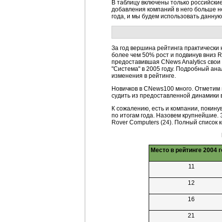
В таблицу включены только российски
добавления компаний в него больше н
года, и мы будем использовать данну
За год вершина рейтинга практически 
более чем 50% рост и подвинув вниз R-
предоставившая CNews Analytics свои
"Система" в 2005 году. Подробный ан
изменения в рейтинге.
Новичков в CNews100 много. Отметим пр
судить из предоставленной динамики в
К сожалению, есть и компании, покин
по итогам года. Назовем крупнейшие. Э
Rover Computers (24). Полный список 
Место в рейтинге 2004 
11
12
16
21