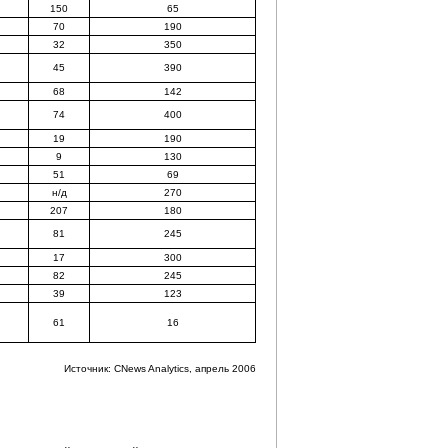
150
65
70
190
32
350
45
390
68
142
74
400
19
190
9
130
51
69
н/д
270
207
180
81
245
17
300
82
245
39
123
61
16
Источник: CNews Analytics, апрель 2006