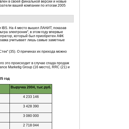
авлен в своей финальной версии и новые
азатели вашей компании по итогам 2005
и IBS. На 4 место вышел ЛАНИТ, показав
ьтра электроник", в этом году впервые
тегратор, который был приобретен АФК
правка учитывает лишь самые заметные
"Стек" (35). О причинах их прихода можно
го это происходит в случае спада продаж
nce Marketig Group (16 место), RRC (21) и
05 год
Выручка 2004, тыс.руб.
4 233 146
3 428 390
3 080 000
2 718 044