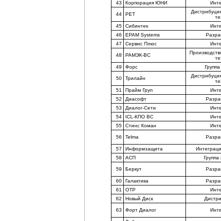
43
Корпорация ЮНИ
Инт
Дистрибуци
44
РЕТ
те
45
Сибинтек
Инт
46
EPAM Systems
Разра
47
Сервис Плюс
Инт
Производств
48
РАМЭК-ВС
те
49
Форс
Группа
Дистрибуци
50
Трилайн
те
51
Прайм Груп
Инт
52
Диасофт
Разра
53
Диалог-Сети
Инт
54
ICL-КПО ВС
Инт
55
Стинс Коман
Инт
56
Telma
Разра
57
Информзащита
Интеграци
58
АСП
Группа
59
Беркут
Разра
60
Галактика
Разра
61
ОТР
Инт
62
Новый Диск
Дистр
63
Форт Диалог
Инт