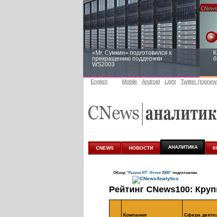
«Mr. Сумкин» подготовился к
К
прекращению поддержки
б
WS2003
English
Mobile
Android
Light
Twitter (topnew
Заоблачная оптимизация: как
Р
Faberlic изменил подход к
п
аналитике
АНАЛИТИКА
CNEWS
НОВОСТИ
К
Обзор
"Рынок ИТ: Итоги 2005"
подготовлен
Рейтинг CNews100: Кру
Компания
Сфера деяте