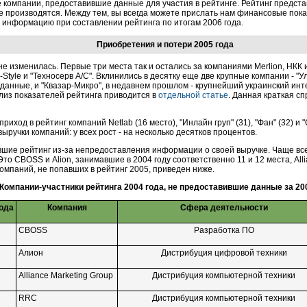
е компании, предоставившие данные для участия в рейтинге. Рейтинг предст
е производятся. Между тем, вы всегда можете прислать нам финансовые пок
ю информацию при составлении рейтинга по итогам 2006 года.
Приобретения и потери 2005 года
не изменилась. Первые три места так и остались за компаниями Merlion, НКК 
Style и "Техносерв А/С". Вклинились в десятку еще две крупные компании - "Ул
 данные, и "Квазар-Микро", в недавнем прошлом - крупнейший украинский ин
ализ показателей рейтинга приводится в
отдельной статье
. Данная краткая с
иход в рейтинг компаний Netlab (16 место), "Инлайн груп" (31), "Фан" (32) и 
ыручки компаний: у всех рост - на несколько десятков процентов.
увшие рейтинг из-за непредоставления информации о своей выручке. Чаще все
то CBOSS и Alion, занимавшие в 2004 году соответственно 11 и 12 места, Allia
компаний, не попавших в рейтинг 2005, приведен ниже.
Компании-участники рейтинга 2004 года, не предоставившие данные за 20
года
Компания
Сфера деятельности
CBOSS
Разработка ПО
Алион
Дистрибуция цифровой техники
Alliance Marketing Group
Дистрибуция компьютерной техники
RRC
Дистрибуция компьютерной техники