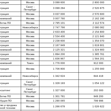
еграция
Москва
3 099 600
2 800 000
Санкт -
еграция
3 099 284
2 520 875
Петербург
еграция
Москва
3 037 000
2 570 600
 компаний
Москва
3 007 760
2 162 190
ботка ПО
Москва
2 795 101
2 112 574
еграция
Новосибирск
2 747 766
2 080 082
еграция
Москва
2 633 400
2 154 800
еграция
Москва
2 534 400
2 121 840
еграция
Москва
2 238 600
1 354 070
еграция
Москва
2 167 949
1 619 601
 компаний
Москва
2 125 321
1 324 683
еграция
Москва
1 894 200
1 385 761
еграция
Москва
1 836 967
1 564 201
 компаний
Томск
1 776 000
912 000
еграция
Москва
1 706 800
1 255 000
 компаний
Новосибирск
1 342 624
844 418
Санкт -
еграция
1 328 193
1 054 122
Петербург
Санкт -
нсалтинг
1 327 000
202 000
Петербург
ботка ПО
Москва
1 301 781
949 200
ибуция ПО
Москва
1 290 065
799 996
тво и продажа
Москва
1 266 678
1 026 622
рной техники