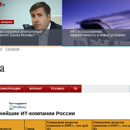
ак строился электронный
ИКТ в страховании:
изнес Банка Москвы?
эффективность в новых условиях
s)
Facebook
ейтинг CNewsInfrastructure 2015:
Информационная безопасность
риглашаем участвовать
бизнеса и госструктур: развитие в
новых условиях
ОНФЕРЕНЦИИ
ЖУРНАЛ
ТЕХНИКА
ТВ
При поддержке
пнейшие ИТ-компании России
Совокупная выручка
Совокупная выручка
компании в 2005 г., тыс.руб.
компании в 2004 г., тыс.
льности
Город
(1)
(2)