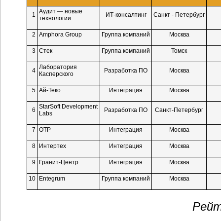
Аудит — новые
1
ИТ-консалтинг
Санкт - Петербург
технологии
2
Amphora Group
Группа компаний
Москва
3
Стек
Группа компаний
Томск
Лаборатория
4
Разработка ПО
Москва
Касперского
5
Ай-Теко
Интеграция
Москва
StarSoft Development
6
Разработка ПО
Санкт-Петербург
Labs
7
ОТР
Интеграция
Москва
8
Интертех
Интеграция
Москва
9
Гранит-Центр
Интеграция
Москва
10
Entegrum
Группа компаний
Москва
Рейт