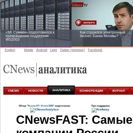
«Mr. Сумкин» подготовился к
Как строился электронный
прекращению поддержки
бизнес Банка Москвы?
WS2003
English
Mobile
Android
Light
Twitter (topnews)
Facebook
Заоблачная оптимизация: как
Рейтинг CNewsInfrastructure 20
Faberlic изменил подход к
приглашаем участвовать
аналитике
АНАЛИТИКА
CNEWS
НОВОСТИ
КОНФЕРЕНЦИИ
ЖУРНАЛ
Обзор
"Рынок ИТ: Итоги 2005"
подготовлен
При поддержке
CNewsFAST: Самые