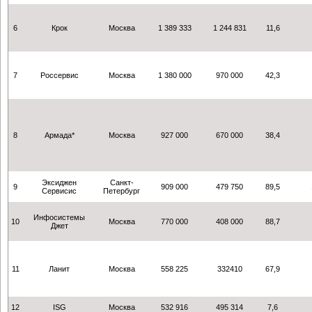
6
Крок
Москва
1 389 333
1 244 831
11,6
7
Россервис
Москва
1 380 000
970 000
42,3
8
Армада*
Москва
927 000
670 000
38,4
Эксиджен
Санкт-
9
909 000
479 750
89,5
Сервисис
Петербург
Инфосистемы
10
Москва
770 000
408 000
88,7
Джет
11
Ланит
Москва
558 225
332410
67,9
12
ISG
Москва
532 916
495 314
7,6