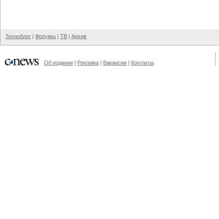
Техноблог
|
Форумы
|
ТВ
|
Архив
Об издании
|
Реклама
|
Вакансии
|
Контакты