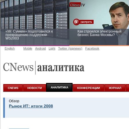
«Mr. Сумкин» подготовился к
Как строился электронный
прекращению поддержки
бизнес Банка Москвы?
WS2003
English
Mobile
Android
Light
Twitter (topnews)
Facebook
Заоблачная оптимизация: как
Рейтинг CNewsInfrastructure 20
Faberlic изменил подход к
приглашаем участвовать
аналитике
АНАЛИТИКА
CNEWS
НОВОСТИ
КОНФЕРЕНЦИИ
ЖУРНАЛ
Обзор
Рынок ИТ: итоги 2008