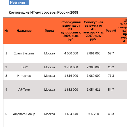
Рейтинг
Крупнейшие ИТ-аутсорсеры России 2008
Ш
Совокупная
Совокупная
чис
выручка от
выручка от
спец
ИТ-
ИТ-
№
Название
Город
Рост,%
за
аутсорсинга,
аутсорсинга,
пр
2008, тыс.
2007, тыс.
аут
руб.
руб.
ИТ
1
Еpam Systems
Москва
4 560 300
2 891 000
57,7
2
IBS *
Москва
3 760 000
2 980 000
26,2
3
Интертех
Москва
1 816 000
1 060 000
71,3
4
Ай-Теко
Москва
1 632 000
1 054 611
54,7
5
Amphora Group
Москва
1 434 140
966 790
48,3