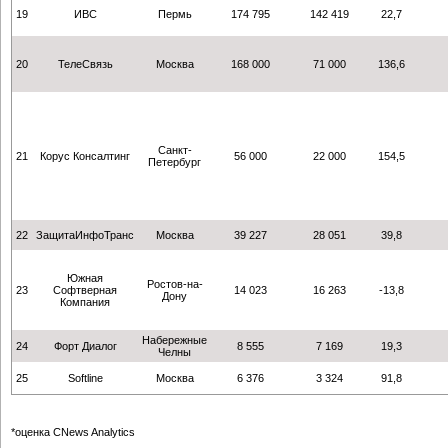
19
ИВС
Пермь
174 795
142 419
22,7
20
ТелеСвязь
Москва
168 000
71 000
136,6
Санкт-
21
Корус Консалтинг
56 000
22 000
154,5
Петербург
22
ЗащитаИнфоТранс
Москва
39 227
28 051
39,8
Южная
Ростов-на-
23
Софтверная
14 023
16 263
-13,8
Дону
Компания
Набережные
24
Форт Диалог
8 555
7 169
19,3
Челны
25
Softline
Москва
6 376
3 324
91,8
*оценка CNews Analytics