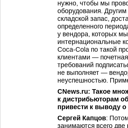
нужно, чтобы мы пров
оборудования. Другим
складской запас, дост
определенного периода
у вендора, которых м
интернациональные ко
Coca-Cola
по такой пр
клиентами — почетная
требований подписатьс
не выполняет — вендор
неуспешностью. Прим
CNews.ru: Такое мно
к дистрибьюторам об
привести к выводу о 
Сергей Капцов
:
Потом
занимаются всего две