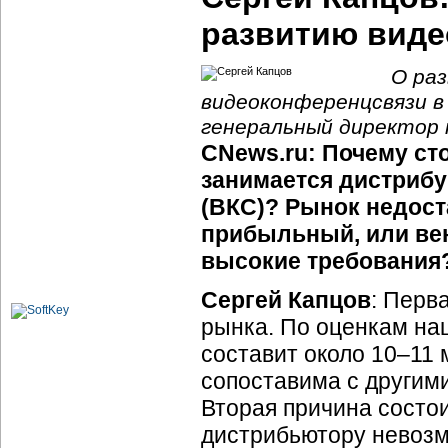
развитию виде
О раз
видеоконференцсвязи в
генеральный директор 
CNews.ru: Почему ст
занимается дистриб
(ВКС)? Рынок недоста
прибыльный, или ве
высокие требования
Сергей Капцов
: Перв
рынка. По оценкам наш
составит около 10–11 
сопоставима с другим
Вторая причина состои
дистрибьютору невозмо