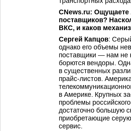
транспортных расхода
CNews.ru: Ощущаете
поставщиков? Наско
ВКС, и каков механи
Сергей Капцов
: Серы
однако его объемы не
поставщики — нам не к
борются вендоры. Одн
в существенных разли
прайс-листов.
Америка
телекоммуникационног
в Америке. Крупных за
проблемы российского 
достаточно большую ск
приобретающие серую т
сервис.