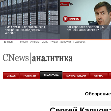
«Mr. Сумкин» подготовился к
Как строился электронный
прекращению поддержки
бизнес Банка Москвы?
WS2003
English
Mobile
Android
Light
Twitter (topnews)
Facebook
Заоблачная оптимизация: как
Рейтинг CNewsInfrastructure 20
Faberlic изменил подход к
приглашаем участвовать
аналитике
АНАЛИТИКА
CNEWS
НОВОСТИ
КОНФЕРЕНЦИИ
ЖУРНАЛ
Обозрение
Сергей Капцов: