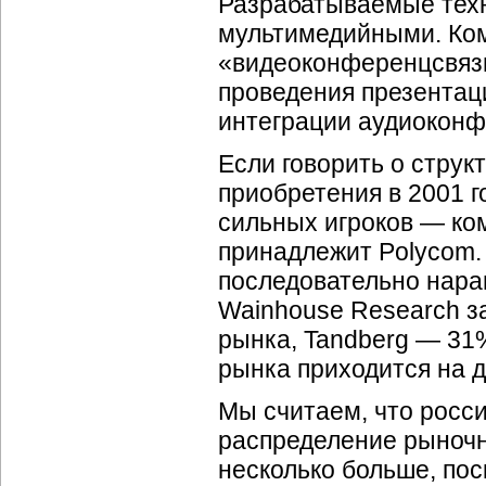
Разрабатываемые техн
мультимедийными. Ком
«видеоконференцсвязь
проведения презентац
интеграции аудиокон
Если говорить о струк
приобретения в 2001 г
сильных игроков — ком
принадлежит Polycom.
последовательно нара
Wainhouse Research за
рынка, Tandberg — 31
рынка приходится на 
Мы считаем, что росс
распределение рыночн
несколько больше, пос