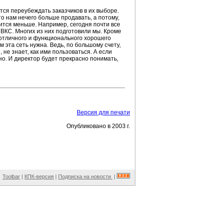
тся переубеждать заказчиков в их выборе.
о нам нечего больше продавать, а потому,
ится меньше. Например, сегодня почти все
ВКС. Многих из них подготовили мы. Кроме
 отличного и функционального хорошего
 эта сеть нужна. Ведь, по большому счету,
 не знает, как ими пользоваться. А если
но. И директор будет прекрасно понимать,
Версия для печати
Опубликовано в 2003 г.
Toolbar
|
КПК-версия
|
Подписка на новости
|