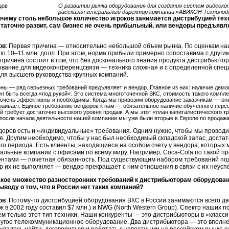
О развитии рынка оборудования для создания систем видеоко
рассказал генеральный директор компании «АВИКОН Текнолод
очему столь небольшое количество игроков занимается дистрибуцией тех
таточно развит, сам бизнес не очень прибыльный, или вендоры предъяв
ов
: Первая причина — относительно небольшой объем рынка. По оценкам на
ло 10–11 млн. долл. При этом, норма прибыли примерно сопоставима с друг
причина состоит в том, что без досконального знания продукта дистрибьютор
вание для видеоконференцсвязи — техника сложная и с определенной специ
для высшего руководства крупных компаний.
оны — ряд серьезных требований предъявляет и вендор. Главное из них: наличие дем
ен быть всегда «под рукой». Это система многоточечной ВКС, стоимость такого компле
очень эффективны и необходимы. Когда мы привозим оборудование заказчикам — они 
траивает. Единое требование вендоров к нам — обязательное наличие обученного перс
й требует достаточно высокого уровня продаж. А мы этот «план капиталистического 
 после начала деятельности нашей компании мы уже были вторые в Европе по продаж
ндоров есть и «индивидуальные» требования. Одним нужно, чтобы мы провод
. Другим необходимо, чтобы у нас был необходимый складской запас, доста
о периода. Есть клиенты, находящиеся на особом счету у вендора, которых
альные компании с офисами по всему миру. Например,
Coca-Cola
по такой пр
иентами — почетная обязанность. Под существующим набором требований под
 их не выполняет — вендор прекращает с ним отношения в связи с их неус
акое множество разносторонних требований к дистрибьюторам оборудован
ыводу о том, что в России нет таких компаний?
ов
:
Потому-то
дистрибуцией оборудования ВКС в России занимаются всего дв
 в 2002 году составил $7 млн.) и NWG (North Western Group). Спектр наших п
м только этот тип техники. Наши конкуренты — это дистрибьюторы в «класс
ругое телекоммуникационное оборудование. Два дистрибьютора — это вполне