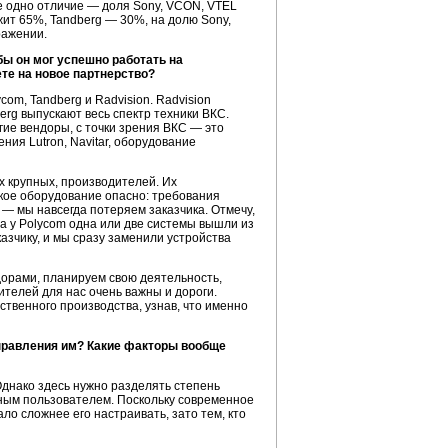
ще одно отличие — доля Sony, VCON, VTEL
жит 65%, Tandberg — 30%, на долю Sony,
ражении.
бы он мог успешно работать на
те на новое партнерство?
m, Tandberg и Radvision. Radvision
rg выпускают весь спектр техники ВКС.
гие вендоры, с точки зрения ВКС — это
ия Lutron, Navitar, оборудование
х крупных, производителей. Их
акое оборудование опасно: требования
 — мы навсегда потеряем заказчика. Отмечу,
а у Polycom одна или две системы вышли из
азчику, и мы сразу заменили устройства
орами, планируем свою деятельность,
телей для нас очень важны и дороги.
ственного производства, узнав, что именно
управления им? Какие факторы вообще
Однако здесь нужно разделять степень
ным пользователем. Поскольку современное
 сложнее его настраивать, зато тем, кто