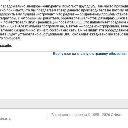
и парадоксально,
вендоры-конкуренты
помогают друг другу. Нам часто приходи
сно понимают, что мы предлагаем товар данного производителя не потому, чт
едложить ему лучший инструмент. Что радует — со временем проблем станов
теграторы,
с которыми мы работаем, обрели специалистов, разбирающихся в 
ии почувствовали вкус к реализации проектов ВКС. Это напоминает создание
ети». Вначале компании построили ее, а затем — продемонстрировали, зачем
 глубоко безразлично, из чего состоит его сеть. Он не видит это оборудование,
инете будет установлено оборудование ВКС, оно будет ежедневно востребова
его приобрел.
пасибо.
Вернуться на главную страницу обозрения
Все права защищены © 1995 - 2026
CNews
онтакты