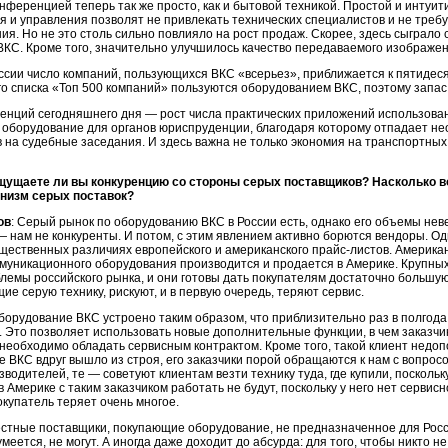
нференцией теперь так же просто, как и бытовой техникой. Простой и
интуит
 и управления позволят не привлекать технических специалистов и не треб
ия. Но не это столь сильно повлияло на рост продаж. Скорее, здесь сыграл
КС. Кроме того, значительно улучшилось качество передаваемого изображен
ссии число компаний, пользующихся ВКС «всерьез», приближается к пятидеся
 списка «Топ 500 компаний» пользуются оборудованием ВКС, поэтому запас 
денций сегодняшнего дня — рост числа практических приложений использова
 оборудование для органов юриспруденции, благодаря которому отпадает не
 на судебные заседания. И здесь важна не только экономия на транспортны
щущаете ли вы конкуренцию со стороны серых поставщиков? Насколько в
анизм серых поставок?
ов
: Серый рынок по оборудованию ВКС в России есть, однако его объемы не
 нам не конкуренты. И потом, с этим явлением активно борются вендоры. Од
ущественных различиях европейского и американского
прайс-листов.
Американ
уникационного оборудования производится и продается в Америке. Крупных
лемы российского рынка, и они готовы дать покупателям достаточно большую 
е серую технику, рискуют, и в первую очередь, теряют сервис.
борудование ВКС устроено таким образом, что приблизительно раз в полгода
 Это позволяет использовать новые дополнительные функции, в чем заказчи
необходимо обладать сервисным контрактом. Кроме того, такой клиент недоп
 ВКС вдруг вышло из строя, его заказчики порой обращаются к нам с вопро
зводителей, те — советуют клиентам везти технику туда, где купили, посколь
 в Америке с таким заказчиком работать не будут, поскольку у него нет сервис
окупатель теряет очень многое.
стные поставщики, покупающие оборудование, не предназначенное для Росс
умеется, не могут. А иногда даже доходит до абсурда: для того, чтобы никто н