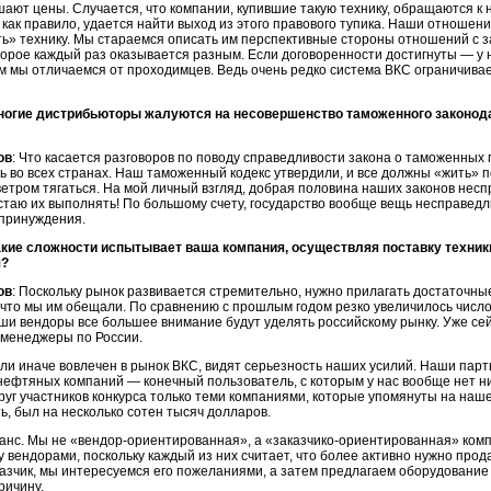
ают цены. Случается, что компании, купившие такую технику, обращаются к н
 как правило, удается найти выход из этого правового тупика. Наши отношен
ь» технику. Мы стараемся описать им перспективные стороны отношений с з
орое каждый раз оказывается разным. Если договоренности достигнуты — у 
м мы отличаемся от проходимцев. Ведь очень редко система ВКС ограничива
ногие дистрибьюторы жалуются на несовершенство таможенного законод
ов
: Что касается разговоров по поводу справедливости закона о таможенны
 во всех странах. Наш таможенный кодекс утвердили, и все должны «жить» по
 ветром тягаться. На мой личный взгляд, добрая половина наших законов неспр
стаю их выполнять! По большому счету, государство вообще вещь несправедли
принуждения.
акие сложности испытывает ваша компания, осуществляя поставку техник
я?
ов
: Поскольку рынок развивается стремительно, нужно прилагать достаточны
 что мы им обещали. По сравнению с прошлым годом резко увеличилось число 
и вендоры все большее внимание будут уделять российскому рынку. Уже сейча
менеджеры по России.
 или иначе вовлечен в рынок ВКС, видят серьезность наших усилий. Наши пар
нефтяных компаний — конечный пользователь, с которым у нас вообще нет н
руг участников конкурса только теми компаниями, которые упомянуты на нашем
ть, был на несколько сотен тысяч долларов.
анс. Мы не
«вендор-ориентированная»,
а
«заказчико-ориентированная»
комп
 вендорами, поскольку каждый из них считает, что более активно нужно прод
азчик, мы интересуемся его пожеланиями, а затем предлагаем оборудование т
ричину.