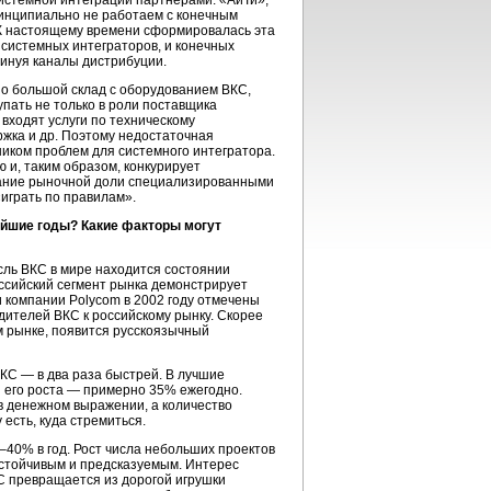
системной интеграции партнерами: «АйТи»,
ринципиально не работаем с конечным
 настоящему времени сформировалась эта
системных интеграторов, и конечных
минуя каналы дистрибуции.
о большой склад с оборудованием ВКС,
пать не только в роли поставщика
входят услуги по техническому
ржка и др. Поэтому недостаточная
иком проблем для системного интегратора.
 и, таким образом, конкурирует
вание рыночной доли специализированными
играть по правилам».
айшие годы? Какие факторы могут
сль ВКС в мире находится состоянии
оссийский сегмент рынка демонстрирует
 компании Polycom в 2002 году отмечены
дителей ВКС к российскому рынку. Скорее
м рынке, появится русскоязычный
ВКС — в два раза быстрей. В лучшие
ы его роста — примерно 35% ежегодно.
 в денежном выражении, а количество
есть, куда стремиться.
–40% в год. Рост числа небольших проектов
 устойчивым и предсказуемым. Интерес
КС превращается из дорогой игрушки