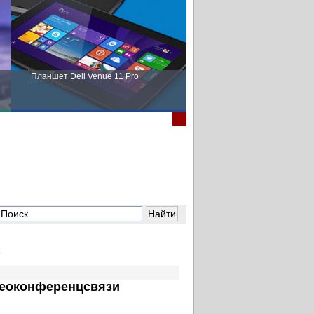
Планшет Dell Venue 11 Pro
Пора выбирать Fujitsu!
деоконференцсвязи