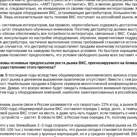
удалось найти, договориться и работать с известными на российском рынке 
люс коммуникейшнз», «АМТ Групп», «Атлантис», IBS, и многие другие. Мы п
м, и, следовательно, не конкурируем со своими
партнерами-интеграторами.
К
схема продаж оборудования ВКС, устраивающая дистрибуторов, большинство 
. Лишь незначительная часть техники ВКС поступает на российский рынок, 
 системным интеграторам, как правило, нерентабельно содержать достаточн
ь штат специально обученных инженеров. Поэтому дистрибутор должен высту
н обязан обеспечивать все потребности интегратора, связанные с ВКС. Сюда 
, консультации по настройке оборудования, обучение, маркетинговая подде
 дистрибутора, частичное выполнение списка требований становится источн
ще случается, что дистрибутор осуществляет продажи конечному потребителю
ыми партнерами на заведомо более выгодных условиях. Но быстрое наращи
ами позволяет предположить, что условия свободного рынка всех заставят «
аковы основные предпосылки роста рынка ВКС, прогнозируемого на ближ
уществлению этого прогноза?
ов
: В последние годы вследствие общемирового экономического кризиса отра
 рост рынка в денежном выражении практически отсутствует. Вместе с тем р
рост. Наибольшие продажи в Европе серверов многоточечной конференцсвязи
сии. Думаю, что вскоре можно будет ожидать повышенного внимания произво
 этом году у оборудования компаний, наиболее заинтересованных в российско
нкам, рынок связи в России развивается «со скоростью» 22% в год, а рынок 
2000 года) общемировой рынок ВКС составлял порядка 1 млрд. долл., а темп
вой рынок ВКС стоит на месте, и даже
чуть-чуть
падает, если говорить о нем
устройств — растет. В области ВКС в России пока порядка 1%, поэтому рынку 
что у нас ближайшие 2–3 года сохранится наращивание объемов рынка на 35
$50–100 тыс.) позволяет предполагать, что рынок сегодня становится более
 появляется не только у крупных корпораций, но и у средних предприятий. В