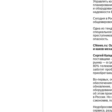
Управлять ко
планирования
и оборудован
надежности В
Сегодня в Ро
общемирового
Одна из тен
специальное
преступников
опасность.
CNews.ru: О
и каков мех
Сергей Капц
поставщики —
рынка — в с
80% телекомм
заботят проб
приобретающи
Во-первых,
о
обеспечения.
обновление, 
оборудование
об этом прои
в России. Но
сэкономив, п
Недобросове
сервиса, раз