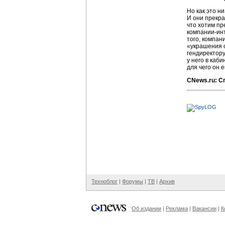
Но как это н
И они прекра
что хотим пр
компании-ин
того, компан
«украшения с
гендиректору
у него в каб
для чего он 
CNews.ru: С
Техноблог
|
Форумы
|
ТВ
|
Архив
Об издании
|
Реклама
|
Вакансии
|
К