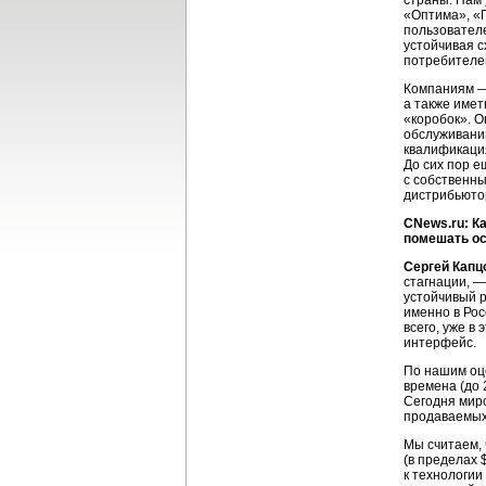
страны. Нам 
«Оптима», «П
пользователе
устойчивая 
потребителей
Компаниям —
а также имет
«коробок». О
обслуживанию
квалификация
До сих пор е
с собственн
дистрибьютор
CNews.ru: К
помешать ос
Сергей Капц
стагнации, —
устойчивый 
именно в Рос
всего, уже в
интерфейс.
По нашим оце
времена (до 
Сегодня миро
продаваемых 
Мы считаем, 
(в пределах 
к технологии