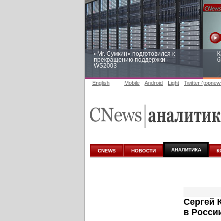
«Mr. Сумкин» подготовился к
К
прекращению поддержки
б
WS2003
English
Mobile
Android
Light
Twitter (topnew
Заоблачная оптимизация: как
Р
Faberlic изменил подход к
п
аналитике
АНАЛИТИКА
CNEWS
НОВОСТИ
К
Сергей 
в Росси