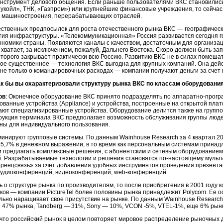
инструмент делового общения. Если раньше пользователями ВКС становили
укойл», ТНК, «Газпром») или крупнейшие финансовые учреждения, то сейчас
 машиностроения, перерабатывающих отраслей.
ественных предпосылок для роста отечественного рынка ВКС — географичес
ия инфраструктуры. «Телекоммуникационная» Россия развивается сегодня г
ономики страны. Появляются каналы с качеством, достаточным для организа
 хватает, за исключением, пожалуй, Дальнего Востока. Скоро должен быть за
торого закрывает практически всю Россию. Развитию ВКС не в силах помеша
ое существенное — технология ВКС выгодна для крупных компаний. Она дейс
 не только о командировочных расходах — компании получают деньги за сче
ак бы вы охарактеризовали структуру рынка ВКС по классам оборудования
ов
: Оконечное оборудование ВКС принято подразделять по
аппаратно-прогр
ованные устройства (Appliance) и устройства, построенные на открытой пл
ают специализированные устройства. Оборудование делится также на группо
рукция терминала ВКС предполагает возможность обслуживания группы люде
ны для индивидуального пользования.
инируют групповые системы. По данным Wainhouse Research за 4 квартал 20
95,7% в денежном выражении, в то время как персональным системам принад
и предлагать комплексные решения, с абонентским и сетевым оборудованием
. Разрабатываемые технологии и решения становятся
по-настоящему
мульт
ренцсвязь» за счет добавления удобных инструментов проведения презентац
аудиоконференций, видеоконференций,
web-конференций.
ь о структуре рынка по производителям, то после приобретения в 2001 году 
ков — компании PictureTel более половины рынка принадлежит Polycom. Ее о
ьно наращивает свое присутствие на рынке. По данным Wainhouse Research з
 47% рынка, Tandberg — 31%, Sony — 10%, VCON -5%,
VTEL-1%,
еще 6% рынк
что российский рынок в целом повторяет мировое распределение рыночных д