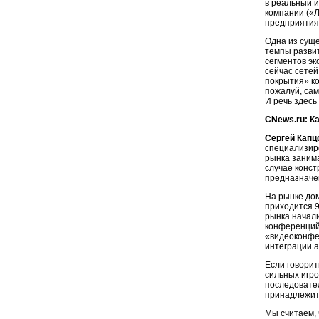
в реальный 
компании («Л
предприятия
Одна из сущ
темпы развит
сегментов эк
сейчас сетей
покрытия» ко
пожалуй, сам
И речь здесь
CNews.ru: К
Сергей Капц
специализир
рынка заним
случае конст
предназначе
На рынке дом
приходится 
рынка начал
конференций
«видеоконфе
интеграции 
Если говорит
сильных игро
последовател
принадлежит
Мы считаем, 