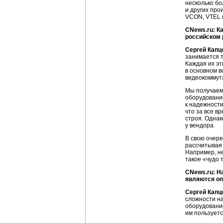
несколько бо
и других про
VCON, VTEL 
CNews.ru: К
российском 
Сергей Капц
занимается т
Каждая их эт
в основном в
видеокоммут
Мы получаем 
оборудование
к надежности
что за все в
строя. Однак
у вендора.
В свою очер
рассчитывая 
Например, не
такое «чудо 
CNews.ru: Н
являются о
Сергей Капц
сложности н
оборудование
им пользуетс