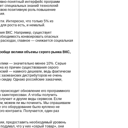
ивно-понятный
интерфейс программ
ует специальных знаний технологий
о свою позитивную роль повышение
ия.
ти. Интересно, что только 5% из
для роста есть, и немалый.
ния ВКС. Например, существует
обходимость конвоировать опасных
х расходах, главное — снижается социальная
ообще велики объемы серого рынка ВКС,
велики — значительно менее 10%. Серые
на из причин существования серого
ский — намного дешевле, ведь фактически
 заокеанских дистрибуторов не очень
скидку. Однако российские заказчики,
 происходит обновление его программного
к заинтересован. А чтобы получить
олучает и другие виды сервисов. Если
сом, можем ли мы починить. Мы спрашиваем
ку это оборудование было куплено не
ного контракта. Получается, один раз
ии, предоставить необходимый уровень
е подумал, что у них «серый товар», они