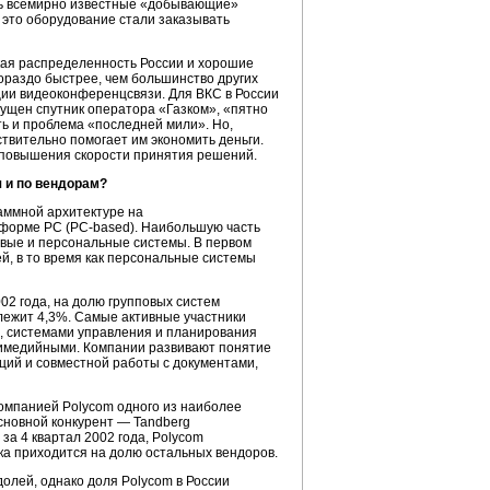
сь всемирно известные «добывающие»
 это оборудование стали заказывать
кая распределенность России и хорошие
ораздо быстрее, чем большинство других
ции видеоконференцсвязи. Для ВКС в России
пущен спутник оператора «Газком», «пятно
ть и проблема «последней мили». Но,
твительно помогает им экономить деньги.
т повышения скорости принятия решений.
 и по вендорам?
аммной
архитектуре на
атформе PC
(PC-based).
Наибольшую часть
вые и персональные системы. В первом
й, в то время как персональные системы
02 года, на долю групповых систем
лежит 4,3%. Самые активные участники
, системами управления и планирования
имедийными. Компании развивают понятие
ий и совместной работы с документами,
компанией Polycom одного из наиболее
сновной конкурент — Tandberg
а 4 квартал 2002 года, Polycom
а приходится на долю остальных вендоров.
олей, однако доля Polycom в России