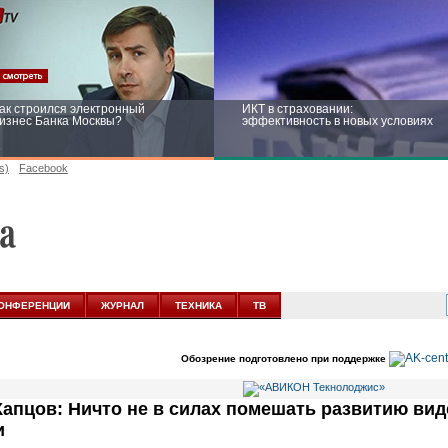
ак строился электронный
ИКТ в страховании:
изнес Банка Москвы?
эффективность в новых условиях
s)
Facebook
ейтинг CNewsInfrastructure 2015:
Информационная безопасность
риглашаем участвовать
бизнеса и госструктур: развитие в
новых условиях
ОНФЕРЕНЦИИ
ЖУРНАЛ
ТЕХНИКА
ТВ
Обозрение подготовлено при поддержке
Капцов: Ничто не в силах помешать развитию ви
и