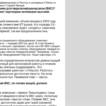
нференцсвязи в России в интервью CNews.ru
жис» Сергей Капцов.
ники для видеоконференцсвязи (ВКС)?
ляют партнерам непомерно высокие
шей компании, объем продаж в 2003 году
ими сегментами
ИТ-рынка:
это порядка 10–
у невозможно будет «угодить» заказчику.
фикой, так как предназначена она,
онстрационного оборудования, комплект
кта — порядка 200 тыс.долл. В этом бизнесе
смотрят, оценивают, после чего 80–90% говорят,
онала по всему спектру оборудования. Каждый из
труда» обычно перевыполняем. Например, только
ам оборудования Polycom. Наши партнеры это
или определенное количество демонстраций
точный для автономной работы в течение
 мы обязаны поддерживать. Это
ограмме работает с Polycom. Работать
писаться достаточно просто. Но если
пешностью. Примеров тому — масса.
ия ВКС, по логике вещей, должно
е компании: «Авикон Текнолоджис» (наш
оставщиков в области ВКС шире, поскольку
ическом» смысле слова. Помимо ВКС, они
 достаточно даже для такой огромной