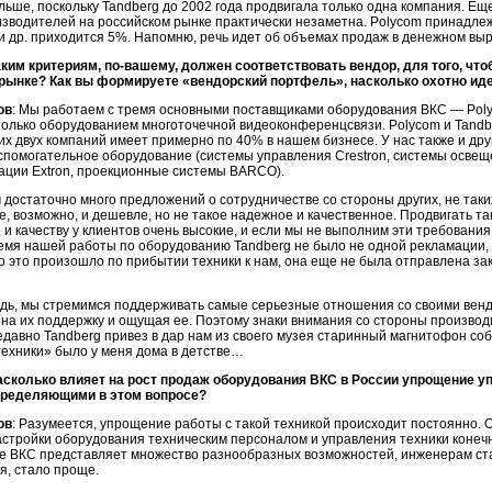
льше, поскольку Tandberg до 2002 года продвигала только одна компания. Е
изводителей на российском рынке практически незаметна. Polycom принадле
и др. приходится 5%. Напомню, речь идет об объемах продаж в денежном вы
аким критериям,
по-вашему,
должен соответствовать вендор, для того, что
рынке? Как вы формируете «вендорский портфель», насколько охотно иде
ов
: Мы работаем с тремя основными поставщиками оборудования ВКС — Polyco
олько оборудованием многоточечной видеоконференцсвязи. Polycom и Tandbe
их двух компаний имеет примерно по 40% в нашем бизнесе. У нас также и дру
спомогательное оборудование (системы управления Crestron, системы освещен
ации Extron, проекционные системы BARCO).
достаточно много предложений о сотрудничестве со стороны других, не таки
, возможно, и дешевле, но не такое надежное и качественное. Продвигать т
 и качеству у клиентов очень высокие, и если мы не выполним эти требования
ремя нашей работы по оборудованию Tandberg не было не одной рекламации, 
о это произошло по прибытии техники к нам, она еще не была отправлена зак
едь, мы стремимся поддерживать самые серьезные отношения со своими венд
на их поддержку и ощущая ее. Поэтому знаки внимания со стороны производи
давно Tandberg привез в дар нам из своего музея старинный магнитофон соб
техники» было у меня дома в детстве…
асколько влияет на рост продаж оборудования ВКС в России упрощение 
пределяющими в этом вопросе?
ов
: Разумеется, упрощение работы с такой техникой происходит постоянно. 
астройки оборудования техническим персоналом и управления техники конеч
 ВКС представляет множество разнообразных возможностей, инженерам стало
я, стало проще.