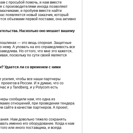
ам с просьбой помочь, и нам вместе
ия с производителями иногда позволяют
аказчиками, и пробуем вместе найти
нас появляется новый заказчик, который
ется объемами первой поставки, она активно
ательства. Насколько оно мешает вашему
х пошлинах — это вещь спорная. Защитные
 нему. А уповать на его справедливость все
аведлива. Но оттого, что мне это кажется,
вая, поскольку по сути своей является
и? Удается ли со временем с ними
е усилия, чтобы все наши партнеры
проектов в России. И я думаю, что со
с и у Tandberg, и у Polycom есть
тнеры сообщили нам, что одна из
икаких отношений, при проведении тендера
 сайте в качестве партнеров. А проект,
ания. Нам довольно тяжело сохранять
авать именно его оборудование. Когда к нам
ого или иного поставщика, и всегда