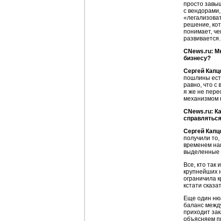
просто завыш
с вендорами,
«легализоват
решение, кот
понимает, че
развивается.
CNews.ru: М
бизнесу?
Сергей Капц
пошлины есть
равно, что с
я же не пере
механизмом 
CNews.ru: К
справлятьс
Сергей Капц
получили то,
временем наш
выделенные 
Все, кто так
крупнейших 
ограничила к
кстати сказа
Еще один ню
баланс между
приходит зак
объясняем п