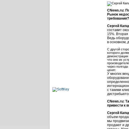
CNews.ru: П
Рынок недос
требования?
Сергей Капц
составит око
15%. Вторая 
Ведь оборудо
в основном, 
С другой стор
которого долж
демонстрации 
что оно их ус
производителе
через полгода
ценят.
У многих ве
оборудования
определенног
интернацион
с такими кл
дистрибьютор
CNews.ru: Т
привести к в
Сергей Капц
объем продаж
мы продвигае
продают и д