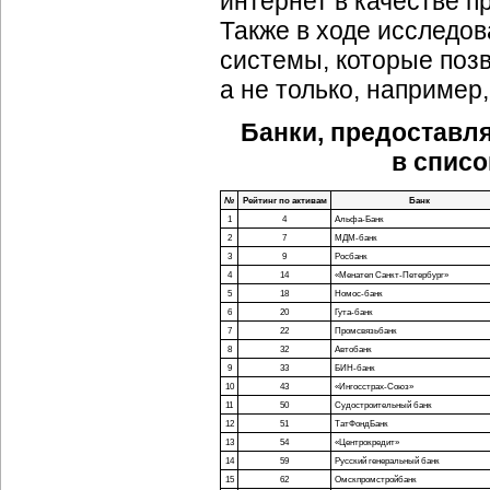
интернет в качестве п
Также в ходе исследов
системы, которые поз
а не только, например
Банки, предоставл
в списо
№
Рейтинг по активам
Банк
1
4
Альфа-Банк
2
7
МДМ-банк
3
9
Росбанк
4
14
«Менатеп Санкт-Петербург»
5
18
Номос-банк
6
20
Гута-банк
7
22
Промсвязьбанк
8
32
Автобанк
9
33
БИН-банк
10
43
«Ингосстрах-Союз»
11
50
Судостроительный банк
12
51
ТатФондБанк
13
54
«Центрокредит»
14
59
Русский генеральный банк
15
62
Омскпромстройбанк