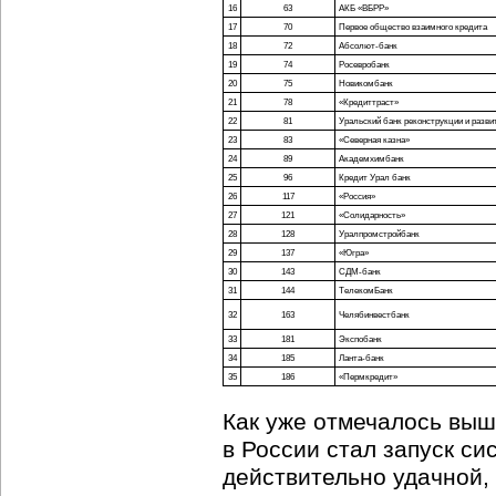
16
63
АКБ «ВБРР»
17
70
Первое общество взаимного кредита
18
72
Абсолют-банк
19
74
Росевробанк
20
75
Новикомбанк
21
78
«Кредиттраст»
22
81
Уральский банк реконструкции и разви
23
83
«Северная казна»
24
89
Академхимбанк
25
96
Кредит Урал банк
26
117
«Россия»
27
121
«Солидарность»
28
128
Уралпромстройбанк
29
137
«Югра»
30
143
СДМ-банк
31
144
ТелекомБанк
32
163
Челябинвестбанк
33
181
Экспобанк
34
185
Ланта-банк
35
186
«Пермкредит»
Как уже отмечалось выш
в России стал запуск с
действительно удачной, 