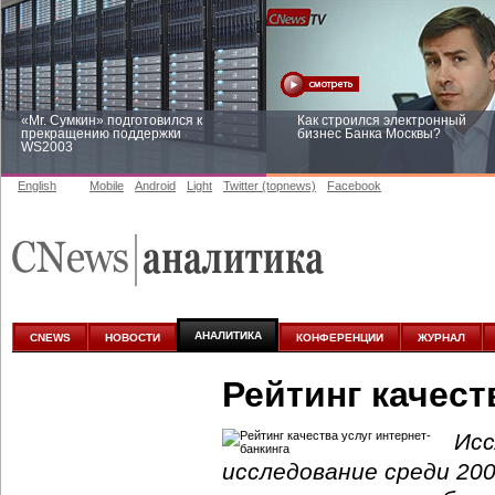
«Mr. Сумкин» подготовился к
Как строился электронный
прекращению поддержки
бизнес Банка Москвы?
WS2003
English
Mobile
Android
Light
Twitter (topnews)
Facebook
Заоблачная оптимизация: как
Рейтинг CNewsInfrastructure 20
Faberlic изменил подход к
приглашаем участвовать
аналитике
АНАЛИТИКА
CNEWS
НОВОСТИ
КОНФЕРЕНЦИИ
ЖУРНАЛ
Рейтинг качест
Исс
исследование среди 200