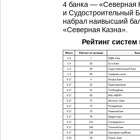
4 банка — «Северная 
и Судостроительный Ба
набрал наивысший бал 
«Северная Казна».
Рейтинг систем
Место
Рейтинг по активам
Бан
1-4
7
МДМ-банк
1-4
20
Гута-банк
1-4
50
Судостроительный банк
1-4
83
Северная казна
5-17
4
Альфа-Банк
5-17
22
Промсвязьбанк
5-17
51
ТатФондБанк
5-17
63
АКБ «ВБРР»
5-17
72
Абсолют-банк
5-17
74
Росевробанк
5-17
75
Новикомбанк
5-17
78
Кредиттраст
5-17
121
Солидарность
5-17
144
Телекомбанк
5-17
128
Уралпромстройбанк
5-16
18
Номос-банк