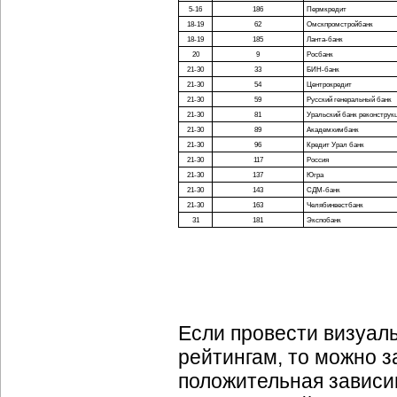
5-16
186
Пермкредит
18-19
62
Омскпромстройбанк
18-19
185
Ланта-банк
20
9
Росбанк
21-30
33
БИН-банк
21-30
54
Центрокредит
21-30
59
Русский генеральный банк
21-30
81
Уральский банк реконструкц
21-30
89
Академхимбанк
21-30
96
Кредит Урал банк
21-30
117
Россия
21-30
137
Югра
21-30
143
СДМ-банк
21-30
163
Челябинвестбанк
31
181
Экспобанк
Если провести визуал
рейтингам, то можно з
положительная зависи