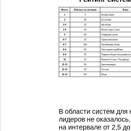
Место
Рейтинг по активам
Банк
1
4
Альфа-Банк
2
20
Гута-банк
3-4
32
Автобанк
3-4
43
Ингосстрах-Союз
5
83
Северная казна
6-7
22
Промсвязьбанк
6-7
163
Челябинвестбанк
8-9
62
Омскпромстройбанк
8-9
70
Первое общество взаимного
10
14
Менатеп Санкт-Петербург
11-13
54
Центрокредит
11-13
117
Россия
11-13
137
Югра
В области систем для 
лидеров не оказалось
на интервале от 2,5 д