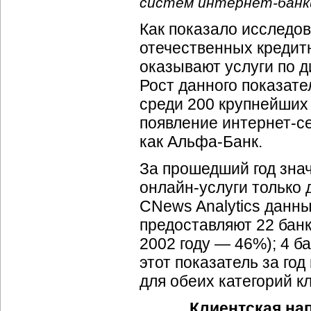
систем
интернет-банк
Как показало исследов
отечественных кредитн
оказывают услуги по 
Рост данного показател
среди 200 крупнейших 
появление
интернет-с
как
Альфа-Банк
.
За прошедший год зна
онлайн-услуги
только 
CNews Analytics данны
предоставляют 22 банк
2002 году — 46%); 4 б
этот показатель за год
для обеих категорий к
Клиентская на