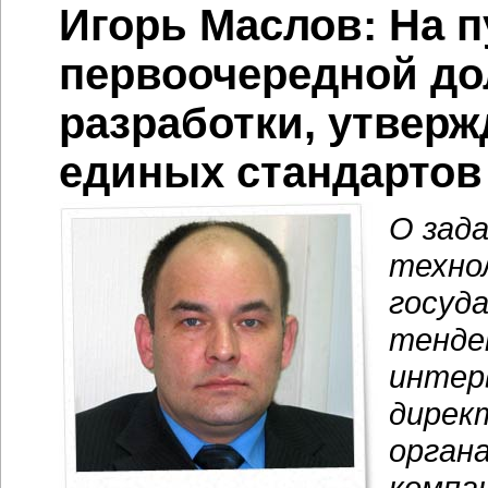
Игорь Маслов: На 
первоочередной до
разработки, утверж
единых стандартов
О зад
техно
госуд
тенде
интер
дирек
орган
компа