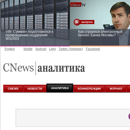
«Mr. Сумкин» подготовился к
Как строился электронный
прекращению поддержки
бизнес Банка Москвы?
WS2003
English
Mobile
Android
Light
Twitter (topnews)
Facebook
Заоблачная оптимизация: как
Рейтинг CNewsInfrastructure 20
Faberlic изменил подход к
приглашаем участвовать
аналитике
АНАЛИТИКА
CNEWS
НОВОСТИ
КОНФЕРЕНЦИИ
ЖУРНАЛ