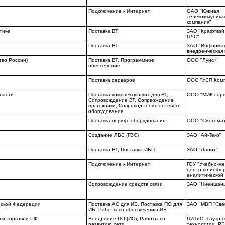
Подключение к Интернет
ОАО "Южная
телекоммуника
компания”
тике
Поставка ВТ
ЗАО "Крафтвэй
ПЛС"
Поставка ВТ
ЗАО "Информа
внедренческая 
тво России)
Поставка ВТ, Программное
ООО "Луис+"
обеспечение
Поставка серверов
ООО "УСП Ком
ласти
Поставка комплектующих для ВТ,
ООО "МИК-серв
Сопровождение ВТ, Сопрвождение
оргтехники, Сопроводжение сетевого
оборудования
Поставка периф. оборудования
ООО "Системат
Создание ЛВС (ГВС)
ЗАО "Ай-Теко"
Поставка ВТ, Поставка ИБП
ЗАО "Ланит"
Подключение к Интернет
ГОУ "Учебно-м
центр по инфо
аналитической
Сопровождение средств связи
ЗАО "Ниеншан
йской Федерации
Поставка АС для ИБ, Поставка ПО для
ЗАО "МВП "Све
ИБ, Работы по обеспечению ИБ
 и торговли РФ
Внедрение ПО (ИС), Работы по
ЦИТиС, Тауэр с
развитию сети
технологии, РБ