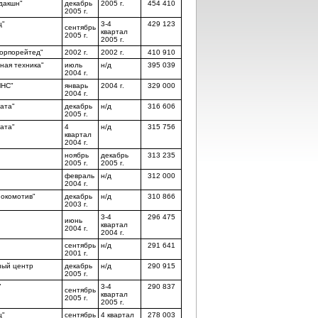
дакшн"
декабрь
2005 г.
454 410
2005 г.
ц"
3-4
429 123
сентябрь
квартал
2005 г.
2005 г.
орпорейтед"
2002 г.
2002 г.
410 910
ая техника"
июль
н/д
395 039
2004 г.
МНС"
январь
2004 г.
329 000
2004 г.
ата"
декабрь
н/д
316 606
2005 г.
ата"
4
н/д
315 756
квартал
2004 г.
ноябрь
декабрь
313 235
2005 г.
2005 г.
февраль
н/д
312 000
2004 г.
окомотив"
декабрь
н/д
310 866
2003 г.
3-4
296 475
июнь
квартал
2004 г.
2004 г.
сентябрь
н/д
291 641
2001 г.
ный центр
декабрь
н/д
290 915
2005 г.
"
3-4
290 837
сентябрь
квартал
2005 г.
2005 г.
ц"
сентябрь
4 квартал
278 003