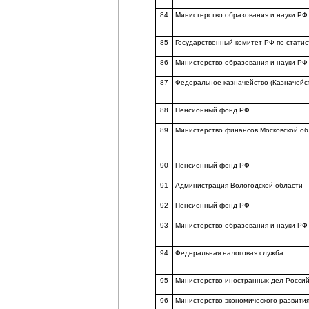
84
Министерство образования и науки РФ
85
Государственный комитет РФ по статис
86
Министерство образования и науки РФ
87
Федеральное казначейство (Казначейс
88
Пенсионный фонд РФ
89
Министерство финансов Московской об
90
Пенсионный фонд РФ
91
Администрация Вологодской области
92
Пенсионный фонд РФ
93
Министерство образования и науки РФ
94
Федеральная налоговая служба
95
Министерство иностранных дел Росси
96
Министерство экономического развития