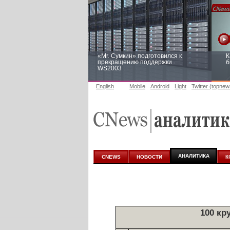
«Mr. Сумкин» подготовился к
К
прекращению поддержки
б
WS2003
English
Mobile
Android
Light
Twitter (topnew
Заоблачная оптимизация: как
Р
Faberlic изменил подход к
п
аналитике
АНАЛИТИКА
CNEWS
НОВОСТИ
К
100 кр