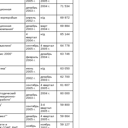
2005 г.
2005 г.
2004 г.
71 534
декабрь
ционная
2003 г.
 корпорэйшн
апрель
н/д
69 972
2002 г.
ционная
декабрь
март
69 884
компания"
2003 г.
2004 г.
4
н/д
65 144
квартал
2004 г.
пьюлинк"
сентябрь
4 квартал
64 778
2005 г.
2005 г.
ис 2000"
декабрь
63 746
февраль
2004 г.
2004 г.
ика"
июнь
н/д
63 050
2005 г.
декабрь
62 700
2002 г.
2003 г.
сентябрь
4 квартал
61 607
2005 г.
2005 г.
етодический
2004 г.
60 000
декабрь
рмационно-
2003 г.
 работе"
ц"
3-4
59 800
сентябрь
квартал
2005 г.
2005 г.
мел""
декабрь
4 квартал
59 664
2005 г.
2005 г.
ети и
ноябрь
59 127
ноябрь
К СОФТ, РНТ,
2002 г.