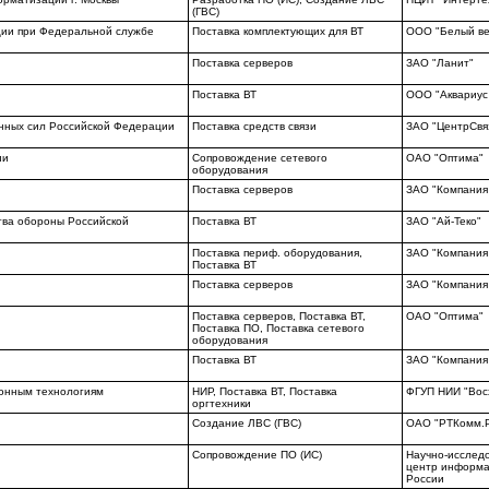
(ГВС)
ции при Федеральной службе
Поставка комплектующих для ВТ
ООО "Белый ве
Поставка серверов
ЗАО "Ланит"
Поставка ВТ
ООО "Аквариус
нных сил Российской Федерации
Поставка средств связи
ЗАО "ЦентрСв
ии
Сопровождение сетевого
ОАО "Оптима"
оборудования
Поставка серверов
ЗАО "Компания
тва обороны Российской
Поставка ВТ
ЗАО "Ай-Теко"
Поставка периф. оборудования,
ЗАО "Компания
Поставка ВТ
Поставка серверов
ЗАО "Компания
Поставка серверов, Поставка ВТ,
ОАО "Оптима"
Поставка ПО, Поставка сетевого
оборудования
Поставка ВТ
ЗАО "Компания
онным технологиям
НИР, Поставка ВТ, Поставка
ФГУП НИИ "Вос
оргтехники
Создание ЛВС (ГВС)
ОАО "РТКомм.
Сопровождение ПО (ИС)
Научно-исслед
центр информа
России