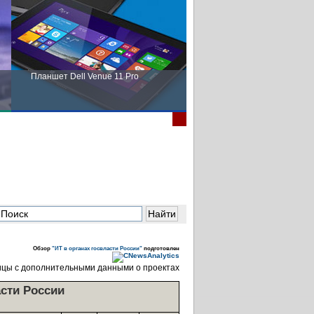
Планшет Dell Venue 11 Pro
Пора выбирать Fujitsu!
Обзор
"ИТ в органах госвласти России"
подготовлен
ицы с дополнительными данными о проектах
асти России