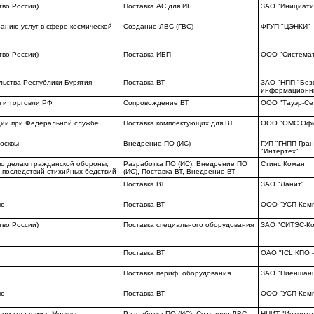
тво России)
Поставка АС для ИБ
ЗАО "Инициати
анию услуг в сфере космической
Создание ЛВС (ГВС)
ФГУП "ЦЭНКИ"
тво России)
Поставка ИБП
ООО "Системат
ьства Республики Бурятия
Поставка ВТ
ЗАО "НПП "Без
информационны
 и торговли РФ
Сопровождение ВТ
ООО "Тауэр-Се
ции при Федеральной службе
Поставка комплектующих для ВТ
ООО "ОМС Офи
осквы
Внедрение ПО (ИС)
ГУП "ГНПП Гран
"Интертех"
о делам гражданской обороны,
Разработка ПО (ИС), Внедрение ПО
Стинс Коман
 последствий стихийных бедствий
(ИС), Поставка ВТ, Внедрение ВТ
Поставка ВТ
ЗАО "Ланит"
ию
Поставка ВТ
ООО "УСП Ком
тво России)
Поставка специального оборудования
ЗАО "СИТЭС-Ко
Поставка ВТ
ОАО "ICL КПО -
Поставка периф. оборудования
ЗАО "Ниеншан
ию
Поставка ВТ
ООО "УСП Ком
рматизации г. Москвы
Разработка ПО (ИС), Создание ЛВС
НЦИТ "Интерте