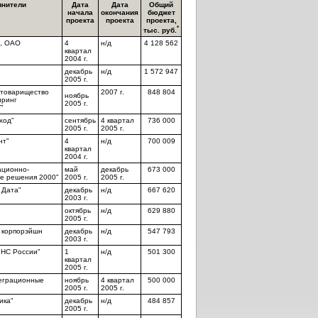
лнители
Дата
Дата
Общий
начала
окончания
бюджет
проекта
проекта
проекта,
*
тыс. руб.
", ОАО
4
н/д
4 128 562
квартал
2004 г.
декабрь
н/д
1 572 947
2005 г.
товарищество
2007 г.
848 804
ноябрь
иринг
2005 г.
"
ход"
сентябрь
4 квартал
736 000
2005 г.
2005 г.
нт"
4
н/д
700 009
квартал
2004 г.
ационно-
май
декабрь
673 000
ие решения 2000"
2005 г.
2005 г.
 Дата"
декабрь
н/д
667 620
2003 г.
октябрь
н/д
629 880
2005 г.
 корпорэйшн
декабрь
н/д
547 793
2003 г.
НС России"
1
н/д
501 300
квартал
2005 г.
еграционные
ноябрь
4 квартал
500 000
2005 г.
2005 г.
ика"
декабрь
н/д
484 857
2005 г.