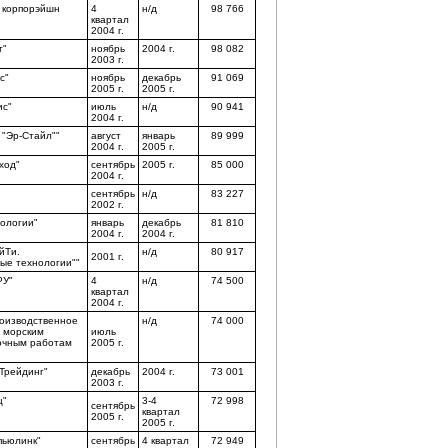
 корпорэйшн
4
н/д
98 766
квартал
2004 г.
т"
ноябрь
2004 г.
98 082
2003 г.
с"
ноябрь
декабрь
91 069
2005 г.
2005 г.
с"
июль
н/д
90 941
2004 г.
 "Эр-Стайл""
август
январь
89 999
2004 г.
2005 г.
ход"
сентябрь
2005 г.
85 000
2004 г.
сентябрь
н/д
83 227
2002 г.
ологии"
январь
декабрь
81 810
2004 г.
2004 г.
йТи.
н/д
80 917
2001 г.
е технологии""
РУ"
4
н/д
74 500
квартал
2004 г.
роизводственное
н/д
74 000
о морским
июль
очным работам
2005 г.
Трейдинг"
декабрь
2004 г.
73 001
2003 г.
ц"
3-4
72 998
сентябрь
квартал
2005 г.
2005 г.
пьюлинк"
сентябрь
4 квартал
72 949