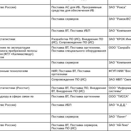
тво России)
Поставка АС для ИБ, Программные
ЗАО "Рокса"
средства для обеспечения ИБ
Поставка серверов
ЗАО "Рамэк-ВС
Поставка ВТ, Поставка ИБП
ЗАО "Компания
статистики
Разработка ПО (ИС), Внедрение ПО
ЗАО "КРОК Инк
(ИС), Сопровождение ПО (ИС)
ние по эксплуатации
Поставка ВТ, Поставка оргтехники,
ООО "Санрайз 
ринга прибрежной полосы
Поставка специального оборудования
ия (ФГУ «Калмкаспвод»)
сов
Поставка серверов
ЗАО "Компания
онным технологиям
НИР, Поставка ВТ, Поставка
ФГУП НИИ "Вос
оргтехники
Сопровождение ПО (ИС)
ЗАО МВП "Све
татистики (Росстат)
Поставка ВТ, Поставка ПО, Внедрение
ООО "Информа
ВТ, Внедрение ПО (ИС)
системы"
дзору в сфере связи по
Поставка ВТ, Поставка оргтехники
ООО "ТИССА"
тво России)
Поставка ИБП
ЗАО "А.Д.Д."
Поставка серверов
ЗАО "Ланит"
тво России)
Поставка ВТ, Поставка серверов,
ЗАО "Ай-Теко"
Поставка ПО (ИС)