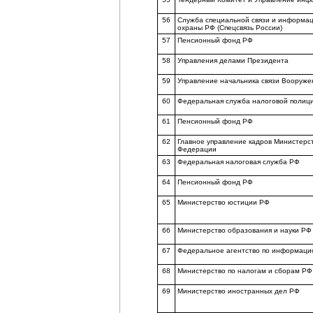
56
Служба специальной связи и информа
охраны РФ (Спецсвязь России)
57
Пенсионный фонд РФ
58
Управления делами Президента
59
Управление начальника связи Вооруже
60
Федеральная служба налоговой полиц
61
Пенсионный фонд РФ
62
Главное управление кадров Министерс
Федерации
63
Федеральная налоговая служба РФ
64
Пенсионный фонд РФ
65
Министерство юстиции РФ
66
Министерство образования и науки РФ
67
Федеральное агентство по информаци
68
Министерство по налогам и сборам РФ
69
Министерство иностранных дел РФ