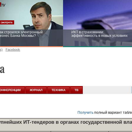
ак строился электронный
ИКТ в страховании:
изнес Банка Москвы?
эффективность в новых условиях
s)
Facebook
ейтинг CNewsInfrastructure 2015:
Информационная безопасность
риглашаем участвовать
бизнеса и госструктур: развитие в
новых условиях
ОНФЕРЕНЦИИ
ЖУРНАЛ
ТЕХНИКА
ТВ
Получить
полный вариант табл
упнейших ИТ-тендеров в органах государственной вл