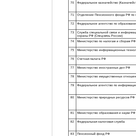
70
Федеральное казначейство (Казначейс
71
Отделение Пенсионного фонда РФ по г
72
Федеральное агентство по образован
73
Служба специальной связи и информа
охраны РФ (Спецсвязь России)
74
Министерство по налогам и сборам РФ
75
Министерство информационных технол
76
Счетная палата РФ
77
Министерство иностранных дел РФ
78
Министерство имущественных отноше
79
Федеральное агентство по информаци
80
Министерство природных ресурсов РФ
81
Министерство образования и науки РФ
82
Федеральная налоговая служба
83
Пенсионный фонд РФ