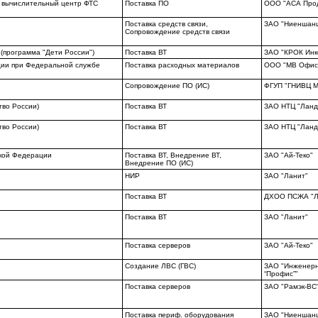
 вычислительный центр ФТС
Поставка ПО
ООО "АСА Про
Поставка средств связи,
ЗАО "Ниеншан
Сопровождение средств связи
(программа "Дети России")
Поставка ВТ
ЗАО "КРОК Инк
ции при Федеральной службе
Поставка расходных материалов
ООО "MB Офисн
Сопровождение ПО (ИС)
ФГУП "ГНИВЦ 
тво России)
Поставка ВТ
ЗАО НТЦ "Ланд
тво России)
Поставка ВТ
ЗАО НТЦ "Ланд
ской Федерации
Поставка ВТ, Внедрение ВТ,
ЗАО "Ай-Теко"
Внедрение ПО (ИС)
НИР
ЗАО "Ланит"
Поставка ВТ
ДХОО ПСЖА "Л
Поставка ВТ
ЗАО "Ланит"
Поставка серверов
ЗАО "Ай-Теко"
Создание ЛВС (ГВС)
ЗАО "Инженер
“Профис”"
Поставка серверов
ЗАО "Рамэк-ВС
Поставка периф. оборудования
ЗАО "Ниеншан