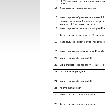
13
СГУ "Главный научно-информационный
России"
14
Федеральная налоговая служба
15
Министерство образования и науки РФ 
16
Служба специальной связи и информа
охраны РФ (Спецсвязь России)
17
Министерство по налогам и сборам РФ
18
Федеральное казначейство (Казначейс
19
Федеральное казначейство (Казначейс
20
Министерство внутренних дел Россий
21
Министерство финансов РФ
22
Министерство образования и науки РФ
23
Пенсионный фонд РФ
24
Министерство финансов РФ
25
Иркутская таможня
26
Федеральная налоговая служба
27
Федеральная налоговая служба