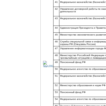
41
Федеральное казначейство (Казначейс
42
Управление договорной работы по оказ
деятельности
43
Федеральное казначейство (Казначейс
44
Администрация Президента и Правител
45
Министерство экономического развития
46
Служба специальной связи и информа
охраны РФ (Спецсвязь России)
47
Управление информатизации города М
48
Министерство Российской Федерации п
чрезвычайным ситуациям и ликвидации
49
Пенсионный фонд РФ
50
Федеральное агентство по образован
51
Федеральное казначейство (Казначейс
52
Министерство образования и науки РФ
53
Пенсионный фонд РФ
54
Федеральное агентство по образован
55
Тендерный Комитет и Управление инфо