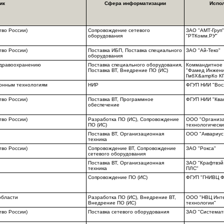
ик
Сфера информатизации
Испо
тво России)
Сопровождение сетевого
ЗАО "АМТ-Груп
оборудования
"РТКомм.РУ"
тво России)
Поставка ИБП, Поставка специального
ЗАО "Ай-Теко"
оборудования
здравоохранению
Поставка специального оборудования,
Коммандитное 
Поставка ВТ, Внедрение ПО (ИС)
"Фамед Инжен
ГмбХ&ampКо КГ
онным технологиям
НИР
ФГУП НИИ "Вос
тво России)
Поставка ВТ, Программное
ФГУП НИИ "Ква
обеспечение
тво России)
Разработка ПО (ИС), Сопровождение
ООО "Организ
ПО (ИС)
технологическ
Поставка ВТ, Организационная
ООО "Аквариус
техника
тво России)
Сопровождение ВТ, Сопровождение
ЗАО "Рокса"
сетевого оборудования
Поставка ВТ, Организационная
ЗАО "Крафтвэй
техника
ПЛС"
Сопровождение ПО (ИС)
ФГУП "ГНИВЦ Ф
области
Разработка ПО (ИС), Внедрение ВТ,
ООО "НВЦ Инт
Внедрение ПО (ИС)
технологии"
тво России)
Поставка сетевого оборудования
ЗАО "Системат