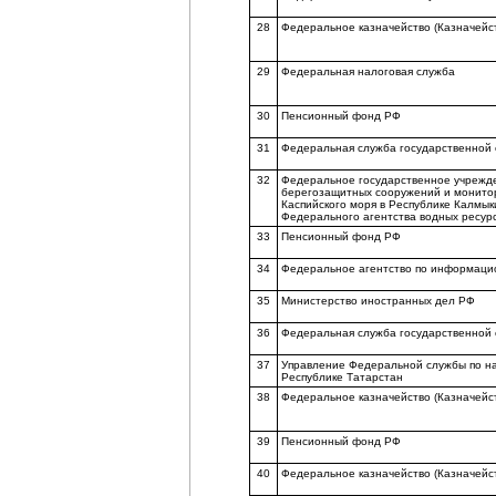
28
Федеральное казначейство (Казначейс
29
Федеральная налоговая служба
30
Пенсионный фонд РФ
31
Федеральная служба государственной 
32
Федеральное государственное учрежде
берегозащитных сооружений и монито
Каспийского моря в Республике Калмык
Федерального агентства водных ресур
33
Пенсионный фонд РФ
34
Федеральное агентство по информаци
35
Министерство иностранных дел РФ
36
Федеральная служба государственной с
37
Управление Федеральной службы по на
Республике Татарстан
38
Федеральное казначейство (Казначейс
39
Пенсионный фонд РФ
40
Федеральное казначейство (Казначейс