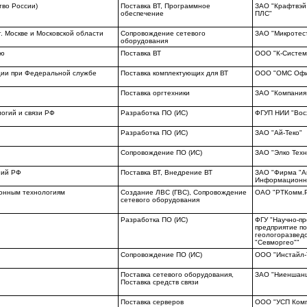
тво России)
Поставка ВТ, Программное
ЗАО "Крафтвэй
обеспечение
ПЛС"
. Москве и Московской области
Сопровождение сетевого
ЗАО "Микротес
оборудования
ию
Поставка ВТ
ООО "К-Систем
ции при Федеральной службе
Поставка комплектующих для ВТ
ООО "ОМС Офи
Поставка оргтехники
ЗАО "Компания
огий и связи РФ
Разработка ПО (ИС)
ФГУП НИИ "Вос
Разработка ПО (ИС)
ЗАО "Ай-Теко"
Сопровождение ПО (ИС)
ЗАО "Элко Техн
ний РФ
Поставка ВТ, Внедрение ВТ
ЗАО "Фирма "А
Информационны
онным технологиям
Создание ЛВС (ГВС), Сопровождение
ОАО "РТКомм.
сетевого оборудования
Разработка ПО (ИС)
ФГУ "Научно-п
предприятие п
геологоразвед
"Севморгео""
Сопровождение ПО (ИС)
ООО "Инстайл-
Поставка сетевого оборудования,
ЗАО "Ниеншан
Поставка средств связи
Поставка серверов
ООО "УСП Ком