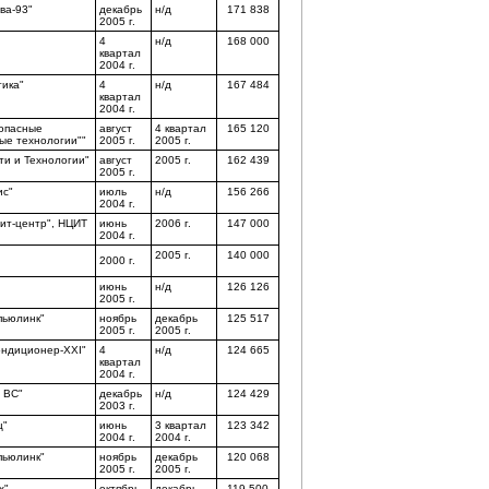
ва-93"
декабрь
н/д
171 838
2005 г.
4
н/д
168 000
квартал
2004 г.
ика"
4
н/д
167 484
квартал
2004 г.
опасные
август
4 квартал
165 120
е технологии""
2005 г.
2005 г.
ти и Технологии"
август
2005 г.
162 439
2005 г.
с"
июль
н/д
156 266
2004 г.
ит-центр", НЦИТ
июнь
2006 г.
147 000
2004 г.
2005 г.
140 000
2000 г.
июнь
н/д
126 126
2005 г.
пьюлинк"
ноябрь
декабрь
125 517
2005 г.
2005 г.
ндиционер-XXI"
4
н/д
124 665
квартал
2004 г.
 ВС"
декабрь
н/д
124 429
2003 г.
ц"
июнь
3 квартал
123 342
2004 г.
2004 г.
пьюлинк"
ноябрь
декабрь
120 068
2005 г.
2005 г.
х"
октябрь
декабрь
119 500