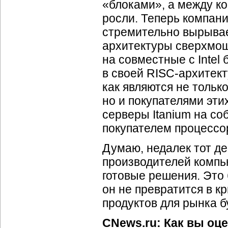
«блоками», а между к
росли. Теперь компании
стремительно вырывае
архитектуры сверхмощ
на совместные с Intel
в своей RISC-архитекту
как являются не тольк
но и покупателями эт
серверы Itanium на со
покупателем процессор
Думаю, недалек тот д
производителей компь
готовые решения. Это б
он не превратится в к
продуктов для рынка б
CNews.ru: Как вы оц