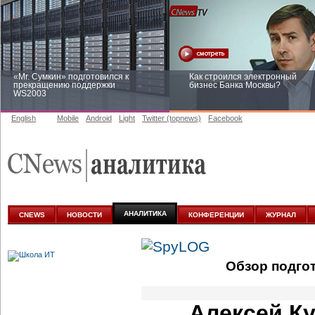
«Mr. Сумкин» подготовился к
Как строился электронный
прекращению поддержки
бизнес Банка Москвы?
WS2003
English
Mobile
Android
Light
Twitter (topnews)
Facebook
Заоблачная оптимизация: как
Рейтинг CNewsInfrastructure 20
Faberlic изменил подход к
приглашаем участвовать
аналитике
АНАЛИТИКА
CNEWS
НОВОСТИ
КОНФЕРЕНЦИИ
ЖУРНАЛ
Обзор подго
Алексей Ку