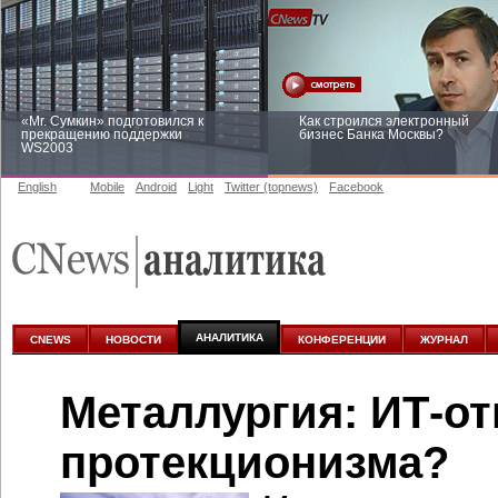
«Mr. Сумкин» подготовился к
Как строился электронный
прекращению поддержки
бизнес Банка Москвы?
WS2003
English
Mobile
Android
Light
Twitter (topnews)
Facebook
Заоблачная оптимизация: как
Рейтинг CNewsInfrastructure 20
Faberlic изменил подход к
приглашаем участвовать
аналитике
АНАЛИТИКА
CNEWS
НОВОСТИ
КОНФЕРЕНЦИИ
ЖУРНАЛ
Металлургия:
ИТ-от
протекционизма?