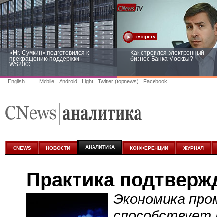
«Mr. Сумкин» подготовился к
Как строился электронный
прекращению поддержки
бизнес Банка Москвы?
WS2003
English
Mobile
Android
Light
Twitter (topnews)
Facebook
Заоблачная оптимизация: как
Рейтинг CNewsInfrastructure 20
Faberlic изменил подход к
приглашаем участвовать
аналитике
АНАЛИТИКА
CNEWS
НОВОСТИ
КОНФЕРЕНЦИИ
ЖУРНАЛ
Практика подтверж
Экономика пр
способствует 