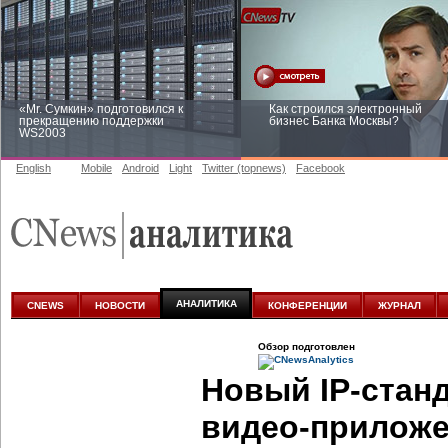
«Mr. Сумкин» подготовился к
Как строился электронный
прекращению поддержки
бизнес Банка Москвы?
WS2003
English
Mobile
Android
Light
Twitter (topnews)
Facebook
Заоблачная оптимизация: как
Рейтинг CNewsInfrastructure 20
Faberlic изменил подход к
приглашаем участвовать
аналитике
АНАЛИТИКА
CNEWS
НОВОСТИ
КОНФЕРЕНЦИИ
ЖУРНАЛ
Обзор подготовлен
Новый
IP-стан
видео-прилож