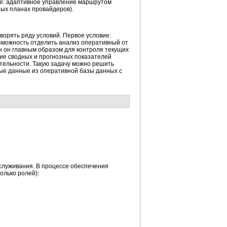
ье: адаптивное управление маршрутом
ных планах провайдеров).
орять ряду условий. Первое условие:
зможность отделить анализ оперативный от
н он главным образом для контроля текущих
ие сводных и прогнозных показателей
ятельности. Такую задачу можно решить
ые данные из оперативной базы данных с
служивания. В процессе обеспечения
олько ролей):