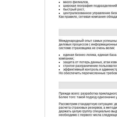
много филиалов,
широкая география подразделений
быстрый рост,
централизованное управление биз
Как правило, сетевая компания облад
Международный опыт самых успешных к
деловых процессов с информационным
системе страховщика не очень велик:
единая бизнес-логика, единая баз
компании;
защита от потерь данных, атак изв
строгое разграничение пользовате
эффективный контроль и админист
Но обеспечить перечисленные требова
Прежде всего: разработка прикладног
Более того: такой подход однозначно
Рассмотрим стандартную ситуацию: дв
расчета страховых резервов, а метод
держать целую группу специально выд
необходимо с первого числа следующ