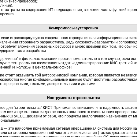
е бизнес-процессов);
 линия).
ь затраты на содержание ИТ-подразделения, возложив часть функций и рол
орсинга.
Компромиссы аутсорсинга
 если страховщику нужна современная корпоративная информационная систе
ривлечении стороннего разработчика. Ведь сложность разработки и сопровож
потребует вложения серьёзных ресурсов и много времени при том, что обычно
ддержки, так и разработки.
елкиных" в филиалах компании просто нежелательно в том случае, если ес
лучае есть реальная возможность отдать администрирование КИС третьей ком
венной ИТ-службы в центральном офисе!
е стоит оказывать той аутсорсинговой компании, которая является незави
е разработки многие конфиденциальные данные будут доступны разработчика
ь прозрачными, тесными, доверительными и долгими.
Инструменты строительства
ее для "строительства" КИС? Принимая во внимание, что надежность систе
ром все чаще становятся два основных компонента очень многих проверенн
анных ORACLE. Добавим от себя, что продукты аналогичного назначения от 
иональными.
яд — это наиболее приемлемая сетевая операционная система для России как
ли со стороны лицензионной чистоты использования (так как достается она