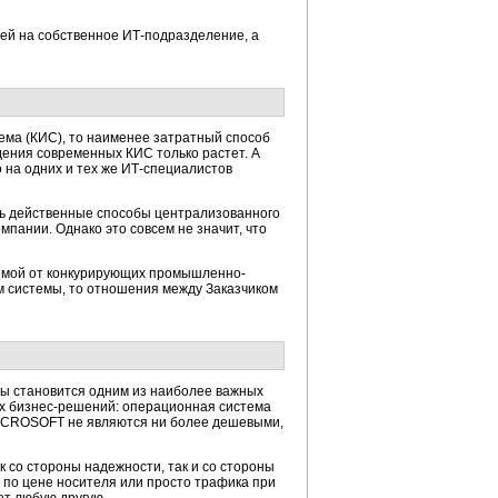
ей на собственное ИТ-подразделение, а
ма (КИС), то наименее затратный способ
дения современных КИС только растет. А
 на одних и тех же ИТ-специалистов
ть действенные способы централизованного
пании. Однако это совсем не значит, что
симой от конкурирующих промышленно-
м системы, то отношения между Заказчиком
мы становится одним из наиболее важных
ых бизнес-решений: операционная система
MICROSOFT не являются ни более дешевыми,
 со стороны надежности, так и со стороны
 по цене носителя или просто трафика при