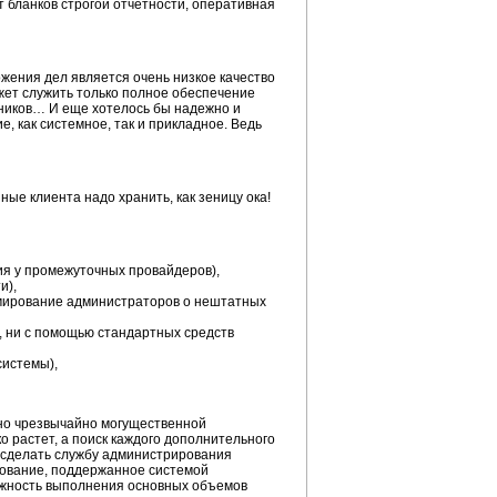
т бланков строгой отчетности, оперативная
ения дел является очень низкое качество
жет служить только полное обеспечение
ников… И еще хотелось бы надежно и
 как системное, так и прикладное. Ведь
е клиента надо хранить, как зеницу ока!
я у промежуточных провайдеров),
и),
рмирование администраторов о нештатных
, ни с помощью стандартных средств
системы),
 но чрезвычайно могущественной
 растет, а поиск каждого дополнительного
 сделать службу администрирования
рование, поддержанное системой
ожность выполнения основных объемов