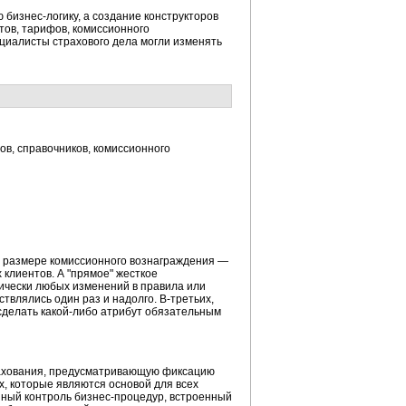
бизнес-логику, а создание конструкторов
тов, тарифов, комиссионного
циалисты страхового дела могли изменять
ов, справочников, комиссионного
и размере комиссионного вознаграждения —
 клиентов. А "прямое" жесткое
ически любых изменений в правила или
твлялись один раз и надолго. В-третьих,
сделать какой-либо атрибут обязательным
рахования, предусматривающую фиксацию
, которые являются основой для всех
янный контроль бизнес-процедур, встроенный