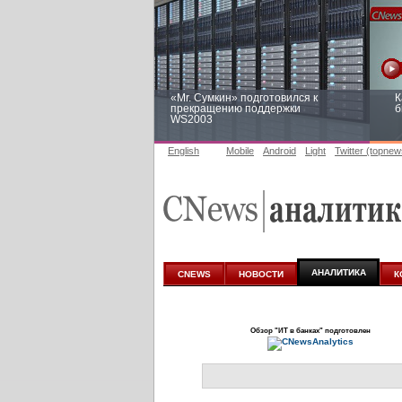
«Mr. Сумкин» подготовился к
К
прекращению поддержки
б
WS2003
English
Mobile
Android
Light
Twitter (topnew
Заоблачная оптимизация: как
Р
Faberlic изменил подход к
п
аналитике
АНАЛИТИКА
CNEWS
НОВОСТИ
К
Обзор
"ИТ в банках"
подготовлен