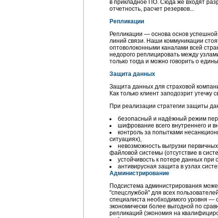
в прикладное ПО. Сюда же входят разр
отчетность, расчет резервов...
Репликации
Репликации — основа основ успешной
линий связи. Наши коммуникации стоя
оптоволоконными каналами всей стра
недорого реплицировать между узлами
только тогда и можно говорить о един
Защита данных
Защита данных для страховой компани
Как только клиент заподозрит утечку 
При реализации стратегии защиты дан
безопасный и надёжный режим пере
шифрование всего внутреннего и в
контроль за попытками несанкцион
ситуациях),
невозможность выгрузки первичных
файловой системы (отсутствие в сист
устойчивость к потере данных при 
антивирусная защита в узлах систе
Администрирование
Подсистема администрирования может 
"спецслужбой" для всех пользователе
специалиста необходимого уровня — 
экономически более выгодной по сра
репликаций (экономия на квалифицир