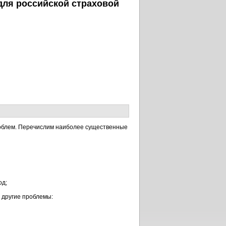
для российской страховой
роблем. Перечислим наиболее существенные
од;
 другие проблемы: