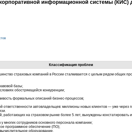
 корпоративной информационной системы (КИС) 
стов
Классификация проблем
шинство страховых компаний в России сталкивается с целым рядом общих п
авовой базы;
условиях обостряющейся конкуренции;
чивость формальных описаний бизнес-процессов;
й ответственности автовладельцев: миллионы новых клиентов — уже через г
язи.
й, работающих на страховом рынке более 5 лет, вынуждены констатировать и
 у многих сотрудников основного персонала компании;
ое программное обеспечение (ПО);
 вычислительное оборудование.