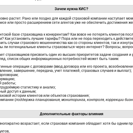
Зачем нужна КИС?
овно растет. Рано или поздно для каждой страховой компании наступает мом
исе или просто расширением сети агентов уже не обеспечить достижения ж
ентской базе страховщика к конкурентам? Как вовсе не потерять клиентов пос
? Как установить лучшие тарифы? Пора или не пора переходить к действит
чить случаи страхового мошенничества как со стороны клиентов, так и изнут
вы ли потенциальные клиенты страховаться через интернет? Вопросы, вопр
ает страховщиков присвоить один из высших приоритетов задаче создания 
гляд, список общих информационных потребностей может быть таким:
тинные операции с договорами (ввод договора или его проекта, возобновлени
ление, завершение, передача, учет платежей, страховых случаев и выплат);
договорам;
ормацию;
й работы;
трудоёмкую статистику и анализ;
ный доступ к данным;
аховой истории клиентов или объектов страхования;
омпании (
поддержка планирования, мониторинга, контроля, коррекции биз
Дополнительные факторы влияния
ногократно возрастает, если страховая компания обладает хотя бы одним пр
ктов,