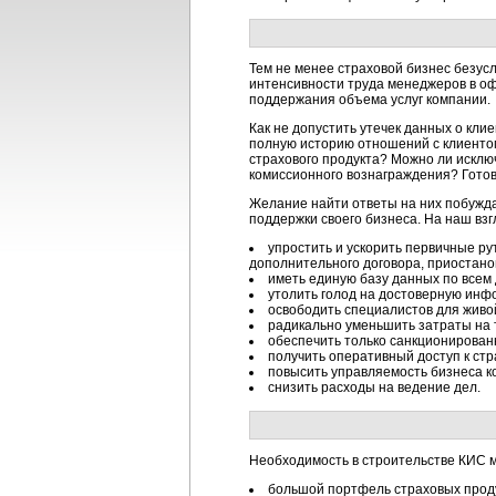
Тем не менее страховой бизнес безусл
интенсивности труда менеджеров в оф
поддержания объема услуг компании.
Как не допустить утечек данных о кли
полную историю отношений с клиентом
страхового продукта? Можно ли исклю
комиссионного вознаграждения? Гото
Желание найти ответы на них побужд
поддержки своего бизнеса. На наш вз
упростить и ускорить первичные ру
дополнительного договора, приостанов
иметь единую базу данных по всем 
утолить голод на достоверную инф
освободить специалистов для живо
радикально уменьшить затраты на 
обеспечить только санкционирован
получить оперативный доступ к стр
повысить управляемость бизнеса к
снизить расходы на ведение дел.
Необходимость в строительстве КИС м
большой портфель страховых проду