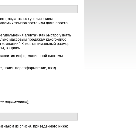
ент, когда только увеличением
елаемых темпов роста или даже просто
ле увольнения агента? Как быстро узнать
ельно массовым продажам какого-либо
ри компании? Каков оптимальный размер
осы, вопросы…
и развития информационной системы
е, поиск, переоформление, ввод
нес-параметров
);
изнаком из списка, приведенного ниже: