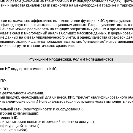
ым образом (экономия на транспортных и командировочных расходах). Трет
овий и качества каналов связи (экономия на междугороднем трафике и тариф
могли максимально эффективно выполнять свои функции, КИС должна удовлетв
 офиса доступ к первичным операционным данным. Второе условие: иметь во
й анализ можно реализовать на текущих оперативных данных и предназначе
ючает в себя и многомерный анализ больших массивов данных, и формирован
ие данных на счетах управленческого учета, и оценку качества страховой де
рованного хранилища, куда попадают тщательно "очищенные" и агрегированн
и и перегрузки в аналитическое хранилище.
Функции ИТ-поддержки. Роли ИТ-специалистов
по ИТ-поддержке компонент КИС:
 ПО;
о ПО;
 деятельности компании.
ный продукт, необходимый для бизнеса, КИС требует квалифицированного об
ть следующие роли ИТ-специалистов (один сотрудник может выполнять неск
ельной сети (мониторинг сети и оборудования);
торинг коммуникаций);
оринг БД);
ли, мониторинг попыток вторжений, политика доступа);
онфигурацией системы);
вление ошибок);