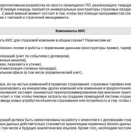
ерспективным разработка не просто прикладного ПО, реализующего текущую 
 В первую очередь требуются универсальные конструкторы страховых продук
. Самый важный момент состоит в том, чтобы без помощи программистов спе
ии с тактикой и стратегией менеджмента.
Компоненты КИС
ть КИС для страховой компании в общем случае? Перечислим их:
бизнес-логики и работы с первичными данными (конструкторы правил, тариф
пераций (учет по событиям с договором),
енных каналов),
ри, перехвата и утечки),
втоматизация сложных процедур),
льном офисе (в том числе управленческий учет).
ых, из-за частых изменений в правилах страхования, страховых тарифах ил
 реагировать на инициативы других компаний или изменения в предпочтениях
рахования заставит заниматься перепрограммированием при внесении практ
чтает о том, чтобы пиковые затраты на создание прикладной системы осущес
ввода новых атрибутов объектов страхования или потребность в том, чтобы 
раций должна быть ориентирована на работу с клиентом и с договорами ст
аза данных действительно становится хранилищем первичных бизнес-данных
В том числе и будущих аналитических изысков. Кроме того, необходим посто