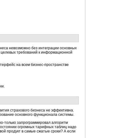
знеса невозможно без интеграции основных
х целевых требований к информационной
нтерфейс на всем бизнес-пространстве
ии.
вития страхового бизнеса не эффективна.
ирование основного функционала системы.
ько-только запрограммировал алгоритм
 состоянии огромных тарифных таблиц надо
ой продукт в самые сжатые сроки? А если