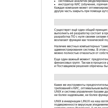
системный аналитик (моделировани
инструктор КИС (обучение, горячая
Каждая компания может оптимизироват
другую часть закрыть при помощи аутс
Существует ещё один общий принцип:
выполнить её разработку состоит в п
разработка ПО с нуля своими силами 
возлагают функции как технической по
Наличие местных компьютерных "самод
администрирования системы. В этом с
можно полностью отказаться от собст
Еще один важный момент: предпочтени
финансовых групп. Так как в процесс
и Поставщиком решения обречены быт
Какие же инструменты предпочтительн
требований к КИС, оптимальным выбо
UNIX и система управления базами д
ни более надежными, ни более функц
UNIX в инкарнации LINUX на наш взгл
подверженности вирусным эпидемиям и