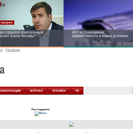
ак строился электронный
ИКТ в страховании:
изнес Банка Москвы?
эффективность в новых условиях
s)
Facebook
ейтинг CNewsInfrastructure 2015:
Информационная безопасность
риглашаем участвовать
бизнеса и госструктур: развитие в
новых условиях
ОНФЕРЕНЦИИ
ЖУРНАЛ
ТЕХНИКА
ТВ
При поддержке