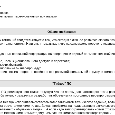
,
несом.
ает всеми перечисленными признаками.
Общие требования
омпаний свидетельствует о том, что сегодня активное развитие любого би
и технологиями. Наш опыт показывает, что на самом деле перечень главны
а данных первичной информации об операциях и единый пользовательский и
не, несанкционированного доступа и перехвата;
льских функций;
рирование бизнес-процедур.
ния весьма непросто, особенно при развитой филиальной структуре компан
"Гибкое" ПО
о ПО, реализующего только текущую бизнес-логику, для настоящего этапа раз
 убыточен: и заказчик, и разработчик обречены на постоянное перепрограмм
а месяца исполнитель согласовывал с заказчиком техническое задание, тол
ика расчета уже изменилась. Другая проблема: на поддержание в актуальном
еленных и обученных людей… А если надо запрограммировать новый страхов
его месяца изменить методику начисления комиссионного вознаграждения?