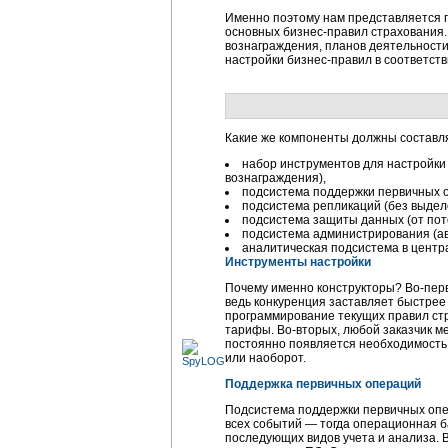
Именно поэтому нам представляется п
основных бизнес-правил страхования.
вознаграждения, планов деятельности
настройки бизнес-правил в соответств
Какие же компоненты должны составля
набор инструментов для настройки 
вознаграждения),
подсистема поддержки первичных о
подсистема репликаций (без выдел
подсистема защиты данных (от поте
подсистема администрирования (а
аналитическая подсистема в центра
Инструменты настройки
Почему именно конструкторы? Во-перв
ведь конкуренция заставляет быстрее
программирование текущих правил ст
тарифы. Во-вторых, любой заказчик ме
постоянно появляется необходимость 
или наоборот.
Поддержка первичных операций
Подсистема поддержки первичных опе
всех событий — тогда операционная б
последующих видов учета и анализа. 