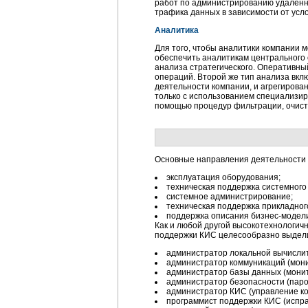
работ по администрированию удаленн
трафика данных в зависимости от усл
Аналитика
Для того, чтобы аналитики компании 
обеспечить аналитикам центрального
анализа стратегического. Оперативны
операций. Второй же тип анализа вкл
деятельности компании, и агрегирован
только с использованием специализи
помощью процедур фильтрации, очистк
Основные направления деятельности 
эксплуатация оборудования;
техническая поддержка системного
системное администрирование;
техническая поддержка прикладног
поддержка описания бизнес-модели
Как и любой другой высокотехнологич
поддержки КИС целесообразно выдели
администратор локальной вычислит
администратор коммуникаций (мони
администратор базы данных (монит
администратор безопасности (паро
администратор КИС (управление к
программист поддержки КИС (испра