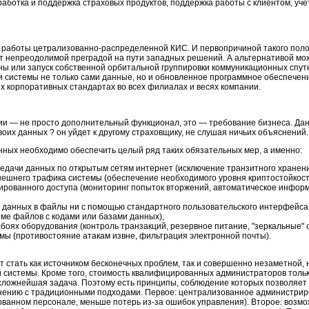
аботка и поддержка страховых продуктов, поддержка работы с клиентом, уче
 работы цетрализованно-распределенной КИС. И первопричиной такого полож
т непреодолимой преградой на пути западных решений. А альтернативой мо
ны или запуск собственной орбитальной группировки коммуникационных спут
 системы не только сами данные, но и обновленное программное обеспечение,
ых корпоративных стандартах во всех филиалах и весях компании.
и — не просто дополнительный функционал, это — требование бизнеса. Данны
своих данных ? он уйдет к другому страховщику, не слушая ничьих объяснений.
ных необходимо обеспечить целый ряд таких обязательных мер, а именно:
дачи данных по открытым сетям интернет (исключение транзитного хранени
нешнего трафика системы (обеспечение необходимого уровня криптостойкост
ированного доступа (мониторинг попыток вторжений, автоматическое инфо
 данных в файлы ни с помощью стандартного пользовательского интерфейса
еме файлов с кодами или базами данных),
сбоях оборудования (контроль транзакций, резервное питание, "зеркальные" 
мы (противостояние атакам извне, фильтрация электронной почты).
стать как источником бесконечных проблем, так и совершенно незаметной,
й системы. Кроме того, стоимость квалифицированных администраторов только
сложнейшая задача. Поэтому есть принципы, соблюдение которых позволяет
внению с традиционными подходами. Первое: централизованное администри
ованном персонале, меньше потерь из-за ошибок управления). Второе: возм