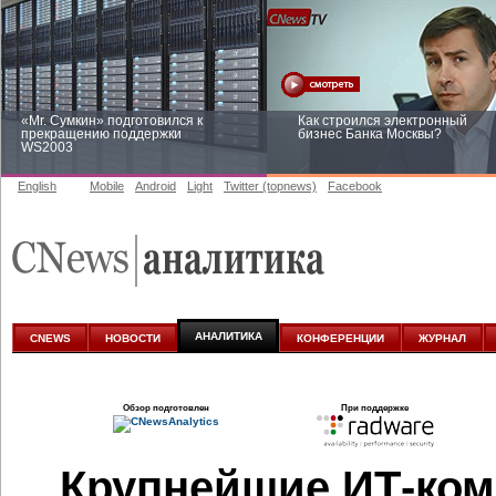
«Mr. Сумкин» подготовился к
Как строился электронный
прекращению поддержки
бизнес Банка Москвы?
WS2003
English
Mobile
Android
Light
Twitter (topnews)
Facebook
Заоблачная оптимизация: как
Рейтинг CNewsInfrastructure 20
Faberlic изменил подход к
приглашаем участвовать
аналитике
АНАЛИТИКА
CNEWS
НОВОСТИ
КОНФЕРЕНЦИИ
ЖУРНАЛ
Обзор подготовлен
При поддержке
Крупнейшие ИТ-ком