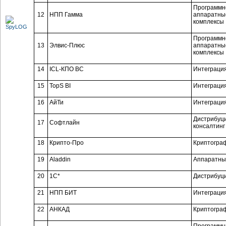
Программн
12
НПП Гамма
аппаратны
комплексы
Программн
13
Элвис-Плюс
аппаратны
комплексы
14
ICL-КПО ВС
Интеграци
15
TopS BI
Интеграци
16
АйТи
Интеграци
Дистрибуц
17
Софтлайн
консалтинг
18
Крипто-Про
Криптогра
19
Aladdin
Аппаратны
20
1C*
Дистрибуц
21
НПП БИТ
Интеграци
22
АНКАД
Криптогра