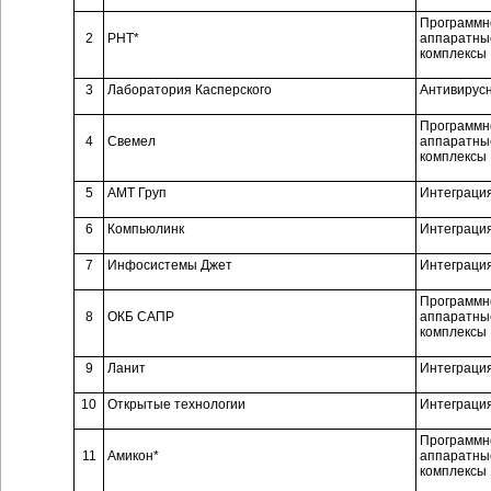
Программн
2
РНТ*
аппаратны
комплексы
3
Лаборатория Касперского
Антивирус
Программн
4
Свемел
аппаратны
комплексы
5
АМТ Груп
Интеграци
6
Компьюлинк
Интеграци
7
Инфосистемы Джет
Интеграци
Программн
8
ОКБ САПР
аппаратны
комплексы
9
Ланит
Интеграци
10
Открытые технологии
Интеграци
Программн
11
Амикон*
аппаратны
комплексы