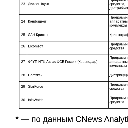
Программ
23
ДиалогНаука
средства,
дистрибью
Программн
24
Конфидент
аппаратны
комплексы
25
ЛАН Крипто
Криптогра
Программ
26
Elcomsoft
средства
Программн
27
ФГУП НТЦ Атлас ФСБ России (Краснодар)
аппаратны
комплексы
28
Софткей
Дистрибуц
Программ
29
StarForce
средства
Программ
30
InfoWatch
средства
* — по данным CNews Analyt