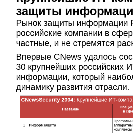
защиты информац
Рынок защиты информации Р
российские компании в сфе
частные, и не стремятся ра
Впервые CNews удалось сос
30 крупнейших российских 
информации, который наибол
динамику развития отрасли.
CNewsSecurity 2004:
Крупнейшие ИТ-компа
Специа
Название
в сф
Программн
1
Информзащита
аппаратны
комплексы