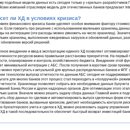
му подобные модели данных есть сегодня только у «зрелых» разработчиков ПО 
йских компаний отраслевую модель для отечественных банков предлагает Inter
сет ли ХД в условиях кризиса?
овиях финансового кризиса банки уделяют особое внимание фактору стоимо
х. Если говорить про решение с использованием маленьких хранилищ данны
ды на интеграцию (эти расходы можно умножить на число хранилищ). Значит
льких хранилищ, выполнение ежедневных загрузок и обновлений данных, ра
, обновление версий решений.
пное внедрение и ввод в эксплуатацию единого ХД позволяет оптимизировать
иченности ресурсов важна правильная расстановка приоритетов. На первый п
ости, планирование и контроль хозяйственного бюджета. Внедрение этой фун
ет минимальной интеграции с АБС. После получения в короткие сроки преим
 можно приступать к актуальной для крупных распределенных банков и ФПГ 
ие технологии выпуска отчетности по данным АБС сегодня не поддерживают 
ьтате для многих банков этот процесс стал переходить в «полуручной» режим
тчетности. Хранилище позволяет собрать все необходимые данные бухучета 
ваний Банка России и других надзорных органов. Для оптимизации этого этап
лько шагов. Вначале можно решить задачу сбора данных Главной книги и под
ить сбор данных по сделкам и автоматизировать выпуск сделочных форм отч
твования банков, вызванные кризисом, диктуют необходимость контроля риско
х бухгалтерского учета и сделок в ХД, можно реализовать задачу управлен
ХД в такой последовательности обеспечит быстрый возврат инвестиций банка