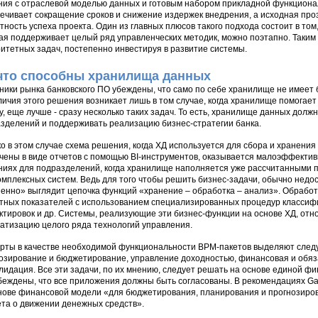
ия с отраслевой моделью данных и готовым набором прикладной функциона
ечивает сокращение сроков и снижение издержек внедрения, а исходная пр
тность успеха проекта. Один из главных плюсов такого подхода состоит в том
ая поддерживает целый ряд управленческих методик, можно поэтапно. Таким
итетных задач, постепенно инвестируя в развитие системы.
что способны хранилища данных
ники рынка банковского ПО убеждены, что само по себе хранилище не имеет
личия этого решения возникает лишь в том случае, когда хранилище помогае
у, еще лучше - сразу несколько таких задач. То есть, хранилище данных долж
зделений и поддерживать реализацию бизнес-стратегии банка.
о в этом случае схема решения, когда ХД используется для сбора и хранения
чены в виде отчетов с помощью BI-инструментов, оказывается малоэффектив
иях для подразделений, когда хранилище наполняется уже рассчитанными п
омплексных систем. Ведь для того чтобы решить бизнес-задачи, обычно недо
енно» выглядит цепочка функций «хранение – обработка – анализ». Обрабо
тных показателей с использованием специализированных процедур классиф
ктировок и др. Системы, реализующие эти бизнес-функции на основе ХД, отн
атизацию целого ряда технологий управления.
рты в качестве необходимой функциональности BPM-пакетов выделяют след
озирование и бюджетирование, управление доходностью, финансовая и обяз
лидация. Все эти задачи, по их мнению, следует решать на основе единой ф
беждены, что все приложения должны быть согласованы. В рекомендациях Gar
нове финансовой модели «для бюджетирования, планирования и прогнозиров
ета о движении денежных средств».