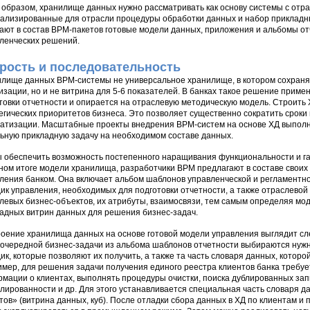
 образом, хранилище данных нужно рассматривать как основу системы с от
ализированные для отрасли процедуры обработки данных и набор прикладны
ают в состав BPM-пакетов готовые модели данных, приложения и альбомы о
ленческих решений.
рость и последовательность
лище данных ВРМ-системы не универсальное хранилище, в котором сохраня
изации, но и не витрина для 5-6 показателей. В банках такое решение приме
товки отчетности и опирается на отраслевую методическую модель. Строить
егических приоритетов бизнеса. Это позволяет существенно сократить сроки 
атизации. Масштабные проекты внедрения ВРМ-систем на основе ХД выполн
ьную прикладную задачу на необходимом составе данных.
 обеспечить возможность постепенного наращивания функциональности и га
ном итоге модели хранилища, разработчики BPM предлагают в составе свои
ления банком. Она включает альбом шаблонов управленческой и регламентн
ик управления, необходимых для подготовки отчетности, а также отраслевой
левых бизнес-объектов, их атрибуты, взаимосвязи, тем самым определяя мо
адных витрин данных для решения бизнес-задач.
оение хранилища данных на основе готовой модели управления выглядит с
очередной бизнес-задачи из альбома шаблонов отчетности выбираются нужн
ик, которые позволяют их получить, а также та часть словаря данных, котор
мер, для решения задачи получения единого реестра клиентов банка требу
мации о клиентах, выполнять процедуры очистки, поиска дублированных зап
ированности и др. Для этого устанавливается специальная часть словаря 
тов» (витрина данных, куб). После отладки сбора данных в ХД по клиентам и