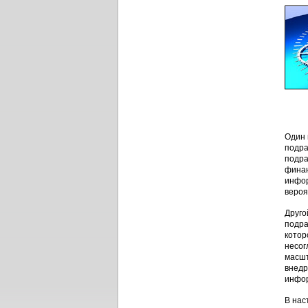
Один 
подра
подра
финан
инфор
вероя
Друго
подра
котор
несог
масшт
внедр
инфор
В нас