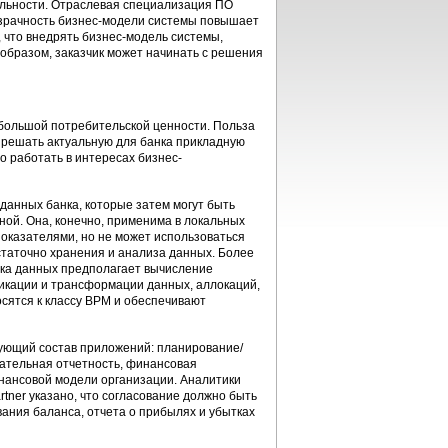
льности. Отраслевая специализация ПО
озрачность бизнес-модели системы повышает
, что внедрять бизнес-модель системы,
 образом, заказчик может начинать с решения
 большой потребительской ценности. Польза
т решать актуальную для банка прикладную
но работать в интересах бизнес-
 данных банка, которые затем могут быть
ной. Она, конечно, применима в локальных
оказателями, но не может использоваться
статочно хранения и анализа данных. Более
тка данных предполагает вычисление
икации и трансформации данных, аллокаций,
осятся к классу ВРМ и обеспечивают
ующий состав приложений: планирование/
ательная отчетность, финансовая
инансовой модели организации. Аналитики
tner указано, что согласование должно быть
ания баланса, отчета о прибылях и убытках