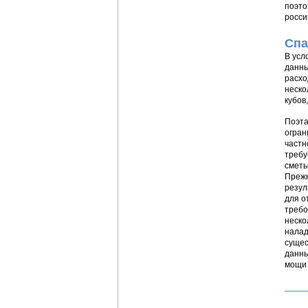
поэто
росси
Спа
В усл
данны
расхо
неско
кубов
Поэта
огран
частн
требу
сметы
Прежн
резул
для о
требо
неско
налад
сущес
данны
мощи 