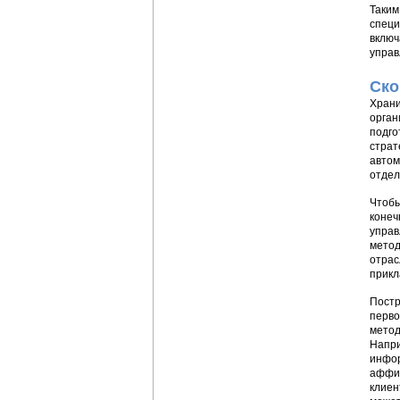
Таким
специ
включ
управ
Ско
Храни
орган
подго
страт
автом
отдел
Чтобы
конеч
управ
метод
отрас
прикл
Постр
перво
метод
Напри
инфор
аффил
клиен