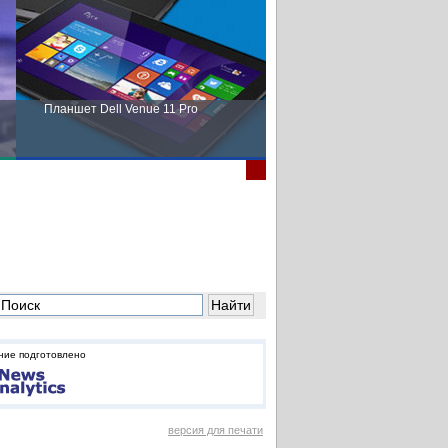
Планшет Dell Venue 11 Pro
Пора выбирать Fujitsu!
ние подготовлено
версия для печати