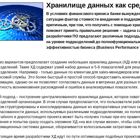
Хранилище данных как сре
В условиях финансового кризиса банки вынужде
ситуации фактор стоимости внедрения и поддер
критичным, при том, что получить с помощью хра
поможет принять правильное решение – задача са
разработчики ПО предлагают различные подходы 
на уровне подразделений до полнофункциональн
эффективностью бизнеса (Business Performance 
из вариантов предполагает создание небольших хранилищ данных (ХД) или 
зделений. Такие ХД содержат узкий набор данных и 5-6 показателей для реш
зделения. Например - только данные по клиентам для sales-менеджеров или
совой службы. Это более быстрый и простой способ предоставить конечны
мацию, однако он не позволяет согласовать данные в витринах для разных п
тность возникновения расхождений и ошибок в анализируемых показателях.
й подход – построение централизованного хранилища данных, которое охват
зделений организации. В этом случае предполагается, что пользователи ра
ом структурированы и консолидированы данные из корпоративных учетных с
ласованности данных, используемых различными подразделениями, но поло
абного и дорогостоящего проекта может быть получен только при его прави
ения и попытка сразу создать огромное ХД «на все случаи жизни», чтобы соб
мационных системах данные, оборачивается колоссальными затратами на пр
тоящее время разработчики ХД идут по пути оптимизации подобных проектов 