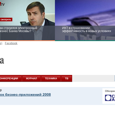
ак строился электронный
ИКТ в страховании:
изнес Банка Москвы?
эффективность в новых условиях
s)
Facebook
ейтинг CNewsInfrastructure 2015:
Информационная безопасность
риглашаем участвовать
бизнеса и госструктур: развитие в
новых условиях
ОНФЕРЕНЦИИ
ЖУРНАЛ
ТЕХНИКА
ТВ
р
Обозре
ок бизнес-приложений 2008