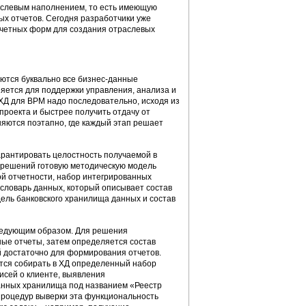
раслевым наполнением, то есть имеющую
х отчетов. Сегодня разработчики уже
тчетных форм для создания отраслевых
ются буквально все бизнес-данные
няется для поддержки управления, анализа и
 ХД для ВРМ надо последовательно, исходя из
проекта и быстрее получить отдачу от
яются поэтапно, где каждый этап решает
рантировать целостность получаемой в
х решений готовую методическую модель
ой отчетности, набор интегрированных
 словарь данных, который описывает состав
дель банковского хранилища данных и состав
ледующим образом. Для решения
ые отчеты, затем определяется состав
ой достаточно для формирования отчетов.
ется собирать в ХД определенный набор
исей о клиенте, выявления
данных хранилища под названием «Реестр
 процедур выверки эта функциональность