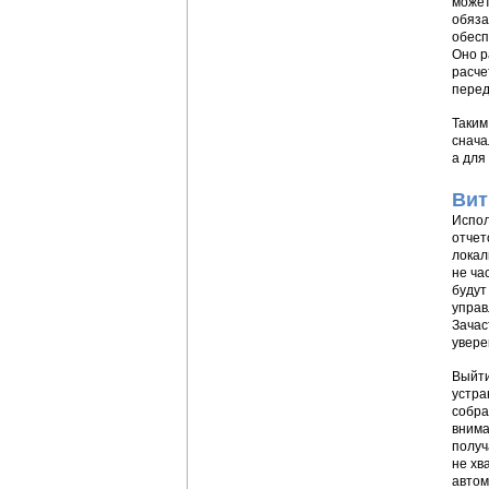
может
обяза
обесп
Оно р
расче
перед
Таким
снача
а для
Вит
Испол
отчет
локал
не ча
будут
управ
Зачас
увере
Выйти
устра
собра
внима
получ
не хв
автом