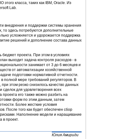
этого класса, таких как IBM, Oracle. Из
soft Lab.
сти внедрения и поддержки системы хранения
х, то здесь потребуются дополнительные
ельно усложняется и удорожается поддержка
звитие решений и дополнение состава данных
 бюджет проекта. При этом в условиях
лан выходит задача контроля расходов - в
кциональности занимает от 3 до 6 месяцев и
уществ от автоматизации хозяйственной
задаче подготовки нормативной отчетности.
в полной мере требований регуляторов. В
, при этом резко снизилось качество данных
и сделок для удовлетворения всех
а проекта его также можно разбить на
готовки форм по этим данным, затем
етности. Более жесткие условия
в. После того как будет обеспечен сбор
ия рисками. Наполнение модели и наращивание
 в проект.
Юлия Амириди