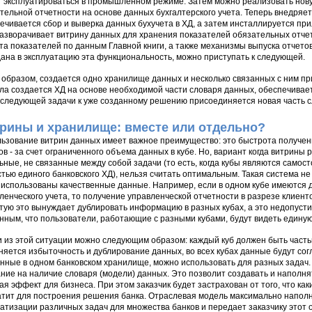
 эксплуатироваться в промышленном режиме. Затем можно реализовать нову
тельной отчетности на основе данных бухгалтерского учета. Теперь внедряет
ечивается сбор и выверка данных бухучета в ХД, а затем инсталлируется пр
азворачивает витрину данных для хранения показателей обязательных отч
та показателей по данным Главной книги, а также механизмы выпуска отчетов 
ана в эксплуатацию эта функциональность, можно приступать к следующей.
 образом, создается одно хранилище данных и несколько связанных с ним пр
ла создается ХД на основе необходимой части словаря данных, обеспечивае
 следующей задачи к уже созданному решению присоединяется новая часть с
рины и хранилище: вместе или отдельно?
ьзование витрин данных имеет важное преимущество: это быстрота получе
ов - за счет ограниченного объема данных в кубе. Но, вариант когда витрины
ьные, не связанные между собой задачи (то есть, когда кубы являются само
стью единого банковского ХД), нельзя считать оптимальным. Такая система н
 использованы качественные данные. Например, если в одном кубе имеются д
ленческого учета, то получение управленческой отчетности в разрезе клиент
тую это вынуждает дублировать информацию в разных кубах, а это недопусти
нным, что пользователи, работающие с разными кубами, будут видеть едину
 из этой ситуации можно следующим образом: каждый куб должен быть часть
няется избыточность и дублирование данных, во всех кубах данные будут с
нные в одном банковском хранилище, можно использовать для разных задач.
ние на наличие словаря (модели) данных. Это позволит создавать и наполня
ая эффект для бизнеса. При этом заказчик будет застрахован от того, что ка
атит для построения решения банка. Отраслевая модель максимально наполн
атизации различных задач для множества банков и передает заказчику этот 