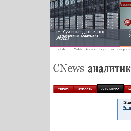
«Mr. Сумкин» подготовился к
К
прекращению поддержки
б
WS2003
English
Mobile
Android
Light
Twitter (topnew
Заоблачная оптимизация: как
Р
Faberlic изменил подход к
п
аналитике
АНАЛИТИКА
CNEWS
НОВОСТИ
К
Обзо
Рын