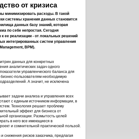
дство от кризиса
ны минимизировать расходы. В такой
жки системы хранения данных становится
нилища данных базу знаний, которая
ма по себе непростая. Сегодня
к ее реализации - от локальных решений
ых интегрированных систем управления
Management, ВРМ).
витрин данных для конкретных
ения аналитических задач одного
 показатели управленческого баланса для
м бизнес-пользователям необходимую
одразделений. А значит, не исключена
ывает задачи анализа и управления всех
ботают с единым источником информации, в
истем. Технология решает проблему
жительный эффект для бизнеса от
льной организации. Размытость целей
ирать в него все имеющиеся в
оект и сомнительной практической пользой.
и снижения рисков заказчика, предлагая