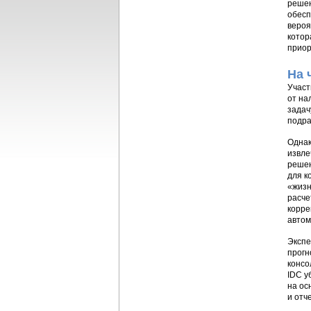
решен
обесп
вероя
котор
приор
На 
Участ
от на
задач
подра
Однак
извле
решен
для к
«жизн
расче
корре
автом
Экспе
прогн
консо
IDC у
на ос
и отч