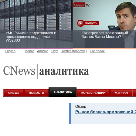
«Mr. Сумкин» подготовился к
Как строился электронный
прекращению поддержки
бизнес Банка Москвы?
WS2003
English
Mobile
Android
Light
Twitter (topnews)
Facebook
Заоблачная оптимизация: как
Рейтинг CNewsInfrastructure 20
Faberlic изменил подход к
приглашаем участвовать
аналитике
АНАЛИТИКА
CNEWS
НОВОСТИ
КОНФЕРЕНЦИИ
ЖУРНАЛ
Обзор
Рынок бизнес-приложений 