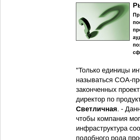
Р
Пр
по
пр
ау
по
сф
"Только единицы ин
называться СОА-про
законченных проект
директор по продук
Светличная
. - Да
чтобы компания мог
инфраструктура со
подобного рода про