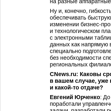
на разные аппаратные
Ну и, конечно, гибкос
обеспечивать быструю
изменении
бизнес-про
и технологическом пл
с электронными табли
данных как напрямую в
специально подготовл
без необходимости сп
региональных филиал
CNews.ru: Каковы ср
в вашем случае, уже
и
какой-то
отдаче?
Евгений Юрченко
: Д
поработали управленч
задачи, разработали р