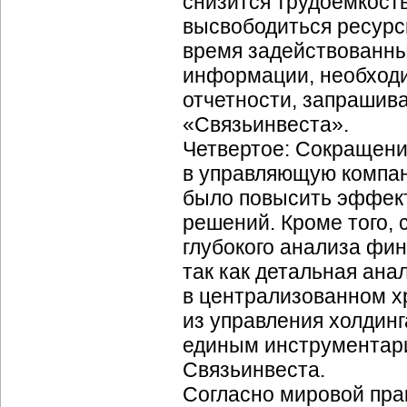
снизится трудоемкость
высвободиться ресурс
время задействованны
информации, необходи
отчетности, запрашив
«Связьинвеста».
Четвертое: Сокращени
в управляющую компан
было повысить эффек
решений. Кроме того,
глубокого анализа
фин
так как детальная ан
в централизованном х
из управления холдинг
единым инструментари
Связьинвеста.
Согласно мировой прак