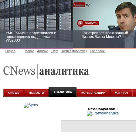
«Mr. Сумкин» подготовился к
Как строился электронный
прекращению поддержки
бизнес Банка Москвы?
WS2003
English
Mobile
Android
Light
Twitter (topnews)
Facebook
Заоблачная оптимизация: как
Рейтинг CNewsInfrastructure 20
Faberlic изменил подход к
приглашаем участвовать
аналитике
АНАЛИТИКА
CNEWS
НОВОСТИ
КОНФЕРЕНЦИИ
ЖУРНАЛ
Обзор подготовлен