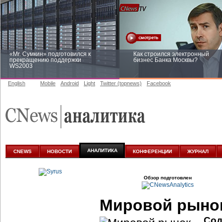
«Mr. Сумкин» подготовился к
Как строился электронный
прекращению поддержки
бизнес Банка Москвы?
WS2003
English
Mobile
Android
Light
Twitter (topnews)
Facebook
Заоблачная оптимизация: как
Рейтинг CNewsInfrastructure 20
Faberlic изменил подход к
приглашаем участвовать
аналитике
АНАЛИТИКА
CNEWS
НОВОСТИ
КОНФЕРЕНЦИИ
ЖУРНАЛ
Обзор подготовлен
Мировой рыно
Сод