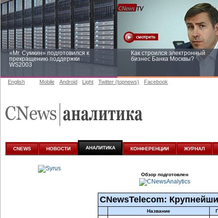
«Mr. Сумкин» подготовился к
Как строился электронный
прекращению поддержки
бизнес Банка Москвы?
WS2003
English
Mobile
Android
Light
Twitter (topnews)
Facebook
Заоблачная оптимизация: как
Рейтинг CNewsInfrastructure 20
Faberlic изменил подход к
приглашаем участвовать
аналитике
АНАЛИТИКА
CNEWS
НОВОСТИ
КОНФЕРЕНЦИИ
ЖУРНАЛ
Обзор подготовлен
CNewsTelecom: Крупнейши
Название