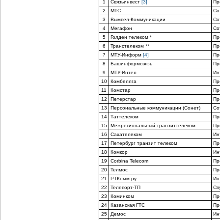
1
Связьинвест
[3]
Пр
2
МТС
Со
3
Вымпел-Коммуникации
Со
4
Мегафон
Со
5
Голден телеком *
Пр
6
Транстелеком **
Пр
7
МТУ-Информ
[4]
Пр
8
Башинформсвязь
Пр
9
МТУ-Интел
Ин
10
Комбеллга
Пр
11
Комстар
Пр
12
Петерстар
Пр
13
Персональные коммуникации (Сонет)
Со
14
Таттелеком
Пр
15
Межрегиональный транзиттелеком
Пр
16
Сахателеком
Ин
17
Петербург транзит телеком
Пр
18
Комкор
Ин
19
Corbina Telecom
Пр
20
Телмос
Пр
21
РТКомм.ру
Ин
22
Телепорт-ТП
Сп
23
Коминком
Пр
24
Казанская ГТС
Пр
25
Демос
Ин