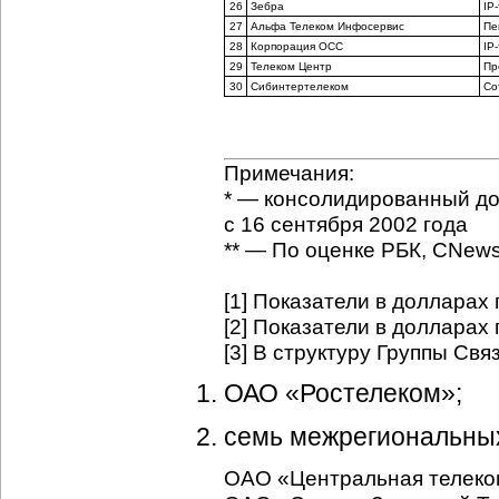
26
Зебра
IP
27
Альфа Телеком Инфосервис
Пе
28
Корпорация ОСС
IP
29
Телеком Центр
Пр
30
Сибинтертелеком
Со
Примечания:
* — консолидированный до
с 16 сентября 2002 года
** — По оценке РБК, CNews 
[1] Показатели в долларах 
[2] Показатели в долларах 
[3] В структуру Группы Cвя
ОАО «Ростелеком»;
семь межрегиональны
ОАО «Центральная телеко