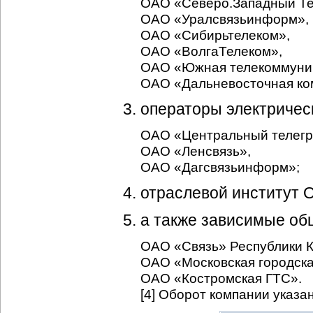
ОАО «Северо.Западный Те
ОАО «Уралсвязьинформ»,
ОАО «Сибирьтелеком»,
ОАО «ВолгаТелеком»,
ОАО «Южная телекоммуник
ОАО «Дальневосточная ком
операторы электрическ
ОАО «Центральный телег
ОАО «Ленсвязь»,
ОАО «Дагсвязьинфоpм»;
отраслевой институт 
а также зависимые об
ОАО «Связь» Республики К
ОАО «Московская городска
ОАО «Костpомская ГТС».
[4] Оборот компании указа