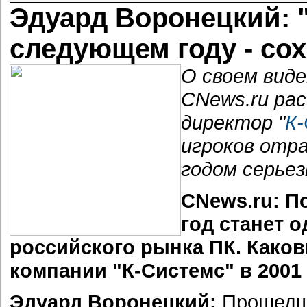
Эдуард Воронецкий: 
следующем году - сох
О своем виде
CNews.ru ра
директор "
К
игроков отра
годом серьез
CNews.ru: П
год станет 
российского рынка ПК. Како
компании "К-Системс" в 2001
Эдуард Воронецкий:
Прошедш