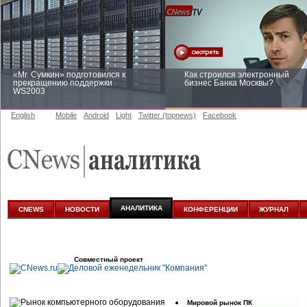
«Mr. Сумкин» подготовился к
Как строился электронный
прекращению поддержки
бизнес Банка Москвы?
WS2003
English
Mobile
Android
Light
Twitter (topnews)
Facebook
Заоблачная оптимизация: как
Рейтинг CNewsInfrastructure 20
Faberlic изменил подход к
приглашаем участвовать
аналитике
АНАЛИТИКА
CNEWS
НОВОСТИ
КОНФЕРЕНЦИИ
ЖУРНАЛ
Совместный проект
Мировой рынок ПК