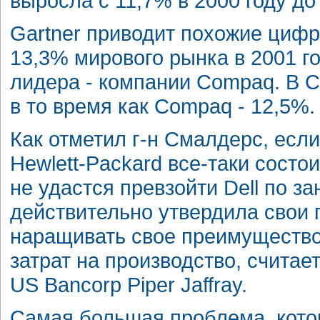
выросла с 11,7% в 2000 году до
Gartner приводит похожие цифры
13,3% мирового рынка в 2001 г
лидера - компании Compaq. В С
в то время как Compaq - 12,5%.
Как отметил г-н Смалдерс, есл
Hewlett-Packard все-таки состо
не удастся превзойти Dell по з
действительно утвердила свои п
наращивать свое преимущество
затрат на производство, считае
US Bancorp Piper Jaffray.
Самая большая проблема, котора