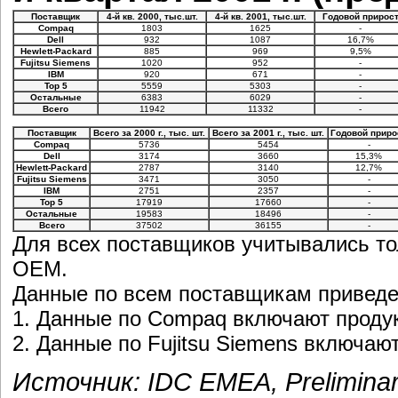
Поставщик
4-й кв. 2000, тыс.шт.
4-й кв. 2001, тыс.шт.
Годовой прирос
Compaq
1803
1625
-
Dell
932
1087
16,7%
Hewlett-Packard
885
969
9,5%
Fujitsu Siemens
1020
952
-
IBM
920
671
-
Top 5
5559
5303
-
Остальные
6383
6029
-
Всего
11942
11332
-
Поставщик
Всего за 2000 г., тыс. шт.
Всего за 2001 г., тыс. шт.
Годовой приро
Compaq
5736
5454
-
Dell
3174
3660
15,3%
Hewlett-Packard
2787
3140
12,7%
Fujitsu Siemens
3471
3050
-
IBM
2751
2357
-
Top 5
17919
17660
-
Остальные
19583
18496
-
Всего
37502
36155
-
Для всех поставщиков учитывались то
OEM.
Данные по всем поставщикам приведе
1. Данные по Compaq включают продук
2. Данные по Fujitsu Siemens включают
Источник: IDC EMEA, Preliminar