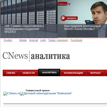
«Mr. Сумкин» подготовился к
Как строился электронный
прекращению поддержки
бизнес Банка Москвы?
WS2003
English
Mobile
Android
Light
Twitter (topnews)
Facebook
Заоблачная оптимизация: как
Рейтинг CNewsInfrastructure 20
Faberlic изменил подход к
приглашаем участвовать
аналитике
АНАЛИТИКА
CNEWS
НОВОСТИ
КОНФЕРЕНЦИИ
ЖУРНАЛ
Совместный проект