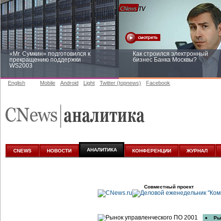
«Mr. Сумкин» подготовился к
Как строился электронный
прекращению поддержки
бизнес Банка Москвы?
WS2003
English
Mobile
Android
Light
Twitter (topnews)
Facebook
Заоблачная оптимизация: как
Рейтинг CNewsInfrastructure 20
Faberlic изменил подход к
приглашаем участвовать
аналитике
АНАЛИТИКА
CNEWS
НОВОСТИ
КОНФЕРЕНЦИИ
ЖУРНАЛ
Совместный проект
Ры