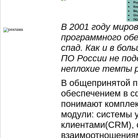
Ры
Ко
Ве
Оп
ПО
В 2001 году миро
программного обе
спад. Как и в бол
ПО России не под
неплохие темпы 
В общепринятой п
обеспечением в с
понимают комплек
модули: системы 
клиентами(CRM), 
взаимоотношениям