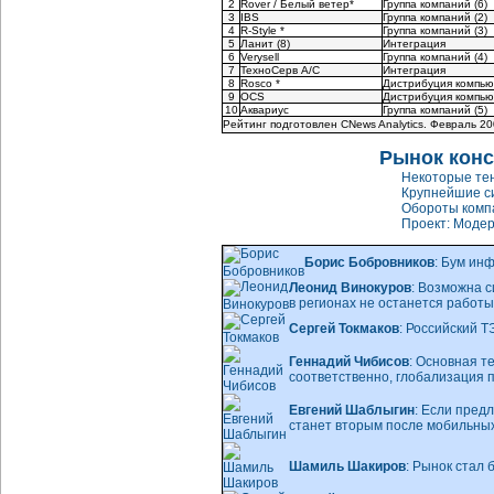
2
Rover / Белый ветер*
Группа компаний (6)
3
IBS
Группа компаний (2)
4
R-Style *
Группа компаний (3)
5
Ланит (8)
Интеграция
6
Verysell
Группа компаний (4)
7
ТехноСерв А/С
Интеграция
8
Rosco *
Дистрибуция компью
9
OCS
Дистрибуция компью
10
Аквариус
Группа компаний (5)
Рейтинг подготовлен CNews Analytics. Февраль 2
Рынок конс
Некоторые те
Крупнейшие с
Обороты компа
Проект: Моде
Борис Бобровников
: Бум ин
Леонид Винокуров
: Возможна с
в регионах не останется работы
Сергей Токмаков
: Российский 
Геннадий Чибисов
: Основная т
соответственно, глобализация
Евгений Шаблыгин
: Если пред
станет вторым после мобильны
Шамиль Шакиров
: Рынок стал