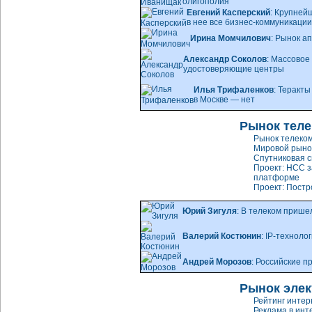
олигополия
Евгений Касперский
: Крупней
в нее все
бизнес-коммуникации
Ирина Момчилович
: Рынок а
Александр Соколов
: Массовое
удостоверяющие центры
Илья Трифаленков
: Теракт
в Москве — нет
Рынок тел
Рынок телеко
Мировой рыно
Спутниковая с
Проект: НСС з
платформе
Проект: Постр
Юрий Зигуля
: В телеком приш
Валерий Костюнин
:
IP-техноло
Андрей Морозов
: Российские п
Рынок элек
Рейтинг интер
Реклама в инт