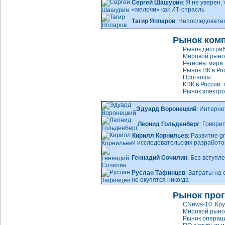
Сергей Шашурин
: Я не уверен,
«мелочи» как ИТ-отрасль
Тагир Яппаров
: Непоследовате
Рынок ком
Рынок дистриб
Мировой рынок
Регионы мира
Рынок ПК в Ро
Прогнозы
КПК в России:
Рынок электр
Эдуард Воронецкий
: Интерне
Леонид Гольденберг
: Говори
Кирилл Корнильев
: Развитие
g
и исследовательских разработо
Геннадий Сочилин
: Без вступл
Руслан Тафинцев
: Затраты на
не окупятся никогда
Рынок про
CNews-10: Кр
Мировой рыно
Рынок операц