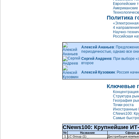
Европейские т
Американские 
Технологическ
Политика г
«Электронная 
4 направлени
Научно-технич
Российская на
Алексей Ананьев
: Предложени
периодичностью, однако все он
Сергей Андреев
: При выборе «
второе
Алексей Кузовкин
: Россия нач
Ключевые п
Концентрация
Структура ры
География ры
Точки роста
Иностранные
CNews100: К
Самые быстр
CNews100: Крупнейшие ИТ
№
Название
Сфера д
1
LC Group (1)
Дистрибуция компью