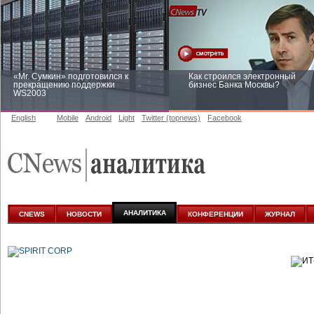
«Mr. Сумкин» подготовился к
Как строился электронный
прекращению поддержки
бизнес Банка Москвы?
WS2003
English
Mobile
Android
Light
Twitter (topnews)
Facebook
Заоблачная оптимизация: как
Рейтинг CNewsInfrastructure 20
Faberlic изменил подход к
приглашаем участвовать
аналитике
АНАЛИТИКА
CNEWS
НОВОСТИ
КОНФЕРЕНЦИИ
ЖУРНАЛ