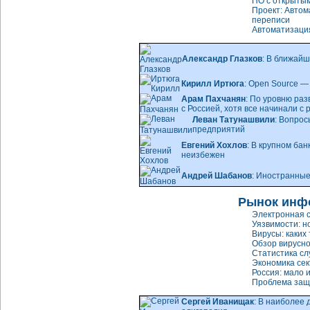
ПО с открытым
Проект: Автом
переписи
Автоматизация
Александр Глазков
: В ближай
Кирилл Иртюга
: Open Source —
Арам Пахчанян
: По уровню ра
с Россией, хотя все начинали с
Леван Татунашвили
: Вопрос
предприятий
Евгений Хохлов
: В крупном ба
неизбежен
Андрей Шабанов
: Иностранные
Рынок инф
Электронная с
Уязвимости: н
Вирусы: каких
Обзор вирусно
Статистика сл
Экономика сек
Россия: мало 
Проблема защ
Сергей Иванищак
: В наиболее