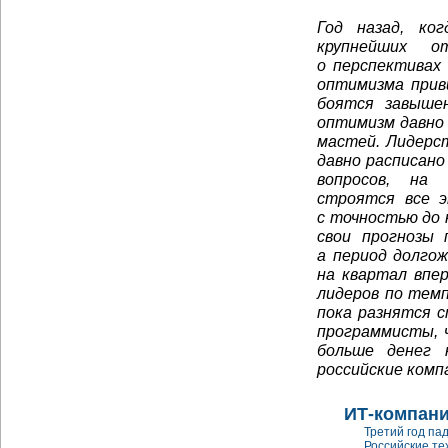
Год назад, ко
крупнейших о
о перспективах
оптимизма прив
боятся завыше
оптимизм давно
мастей. Лидерст
давно расписано
вопросов, на 
строятся все э
с точностью до 
свои прогнозы
а период долгож
на квартал впер
лидеров по тем
пока разнятся с
программисты, 
больше денег 
российские комп
ИТ-компан
Третий год па
Российские те