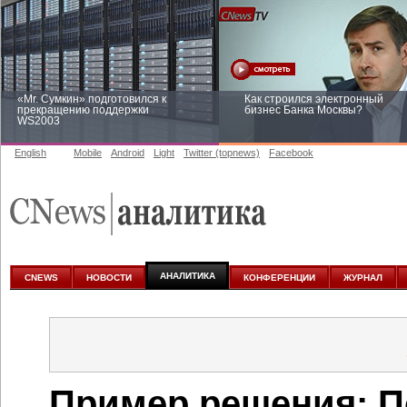
«Mr. Сумкин» подготовился к
Как строился электронный
прекращению поддержки
бизнес Банка Москвы?
WS2003
English
Mobile
Android
Light
Twitter (topnews)
Facebook
Заоблачная оптимизация: как
Рейтинг CNewsInfrastructure 20
Faberlic изменил подход к
приглашаем участвовать
аналитике
АНАЛИТИКА
CNEWS
НОВОСТИ
КОНФЕРЕНЦИИ
ЖУРНАЛ
Пример решения: П