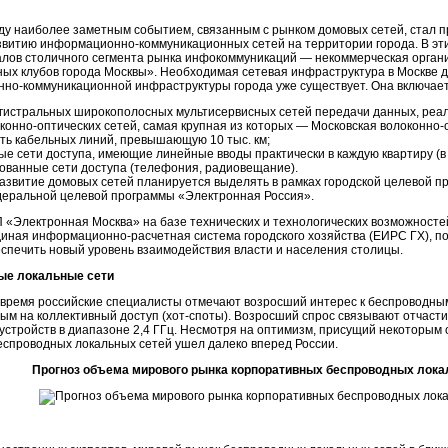
оду наиболее заметным событием, связанным с рынком домовых сетей, стал
азвитию
информационно-коммуникационных
сетей на территории города. В э
лов столичного сегмента рынка инфокоммуникаций — некоммерческая орган
ных клубов города Москвы». Необходимая сетевая инфраструктура в Москве 
нно-коммуникационной
инфраструктуры города уже существует. Она включает
агистральных широкополосных мультисервисных сетей передачи данных, реа
конно-оптических
сетей, самая крупная из которых — Московская
волоконно-
ть кабельных линий, превышающую 10 тыс. км;
е сети доступа, имеющие линейные вводы практически в каждую квартиру (в
ованные сети доступа (телефония, радиовещание).
развитие домовых сетей планируется выделять в рамках городской целевой 
деральной целевой программы «Электронная Россия».
 «Электронная Москва» на базе технических и технологических возможност
диная
информационно-расчетная
система городского хозяйства (ЕИРС ГХ), 
спечить новый уровень взаимодействия власти и населения столицы.
ые локальные сети
 время российские специалисты отмечают возросший интерес к беспроводн
ым на коллективный доступ (
хот-споты
). Возросший спрос связывают отчас
устройств в диапазоне 2,4 ГГц. Несмотря на оптимизм, присущий некоторым
еспроводных локальных сетей ушел далеко вперед России.
Прогноз объема мирового рынка корпоративных беспроводных локал