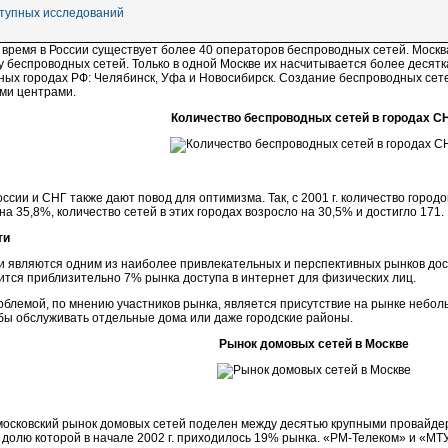
ступных исследований
время в России существует более 40 операторов беспроводных сетей. Москв
у беспроводных сетей. Только в одной Москве их насчитывается более десят
пных городах РФ: Челябинск, Уфа и Новосибирск. Создание беспроводных сете
ми центрами.
Количество беспроводных сетей в городах С
ссии и СНГ также дают повод для оптимизма. Так, с 2001 г. количество город
на 35,8%, количество сетей в этих городах возросло на 30,5% и достигло 171.
ти
 являются одним из наиболее привлекательных и перспективных рынков дост
тся приблизительно 7% рынка доступа в интернет для физических лиц.
блемой, по мнению участников рынка, является присутствие на рынке небол
обы обслуживать отдельные дома или даже городские районы.
Рынок домовых сетей в Москве
 московский рынок домовых сетей поделен между десятью крупными провайде
 долю которой в начале 2002 г. приходилось 19% рынка. «
РМ-Телеком
» и «
МТУ