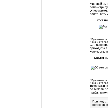
Мировой рын
демонстрируе
супермаркета
делать оптим
Рост чи
* Прогнозы сде
и без учета по
Согласно про
приходиться 
Количество п
Объем ры
* Прогнозы сде
и без учета по
Также как и 
по темпам ро
приблизитель
При подгот
подготовл