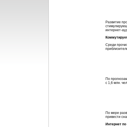
Развитие про
стимулирующ
интернет-ау
Коммутируе
Среди прочих
приблизитель
По прогнозам
с 1,6 млн. ч
По мере разв
привести сна
Интернет по