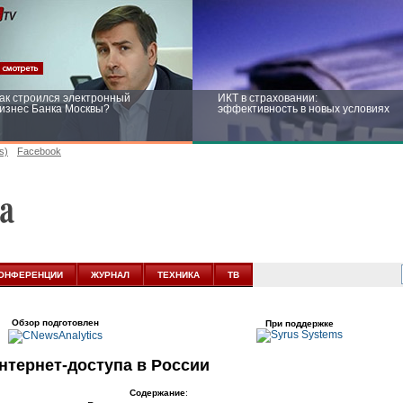
ак строился электронный
ИКТ в страховании:
изнес Банка Москвы?
эффективность в новых условиях
s)
Facebook
ейтинг CNewsInfrastructure 2015:
Информационная безопасность
риглашаем участвовать
бизнеса и госструктур: развитие в
новых условиях
ОНФЕРЕНЦИИ
ЖУРНАЛ
ТЕХНИКА
ТВ
Обзор подготовлен
При поддержке
нтернет-доступа
в России
Содержание
: