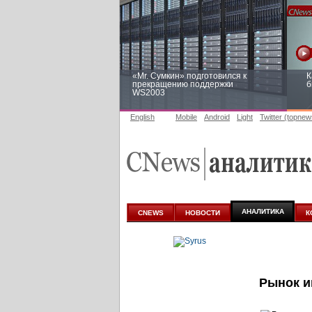
«Mr. Сумкин» подготовился к
К
прекращению поддержки
б
WS2003
English
Mobile
Android
Light
Twitter (topnew
Заоблачная оптимизация: как
Р
Faberlic изменил подход к
п
аналитике
АНАЛИТИКА
CNEWS
НОВОСТИ
К
Рынок
и