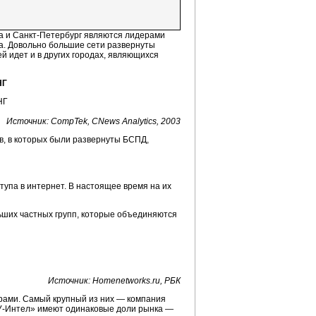
а и
Санкт-Петербург
являются лидерами
ка. Довольно большие сети развернуты
й идет и в других городах, являющихся
НГ
Источник: CompTek, CNews Analytics, 2003
ов, в которых были развернуты БСПД,
упа в интернет. В настоящее время на их
ьших частных групп, которые объединяются
Источник: Homenetworks.ru, РБК
рами. Самый крупный из них — компания
-Интел
» имеют одинаковые доли рынка —