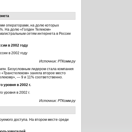
рнета
ыми операторами, на долю которых
4%. На долю «Голден Телеком»
к магистральным сетям интернета в России
сии в 2002 году
Источник: РТКомм.ру
0 млн. Безусловным лидером стала компания
 «Транстелеком» заняла второе место
елекому», — 9 и 11% соответственно.
о уровня в 2002 г.
Источник: РТКомм.ру
руемого доступа. На втором месте среди
пользователей