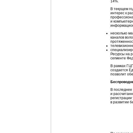
14%.
В текущем г
интерес к р
профессиона
и компьютер
информацио
несколько м
каналов
воло
протяженнос
телевизионны
специализир
Ресурсы на 
сегменте Фе
В рамках ГЦП
создается Е
позволит обе
Беспроводн
В последнее
и рассчитанн
регистрации 
в развитии б