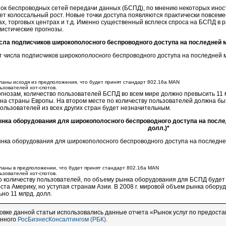
ок беспроводных сетей передачи данных (БСПД), по мнению некоторых иност
т колоссальный рост. Новые точки доступа появляются практически повсемес
х, торговых центрах и т.д. Именно существенный всплеск спроса на БСПД в 
истические прогнозы.
сла подписчиков широкополосного беспроводного доступа на последней ми
ланы исходя из предположения, что будет принят стандарт 802.16a MAN
льзователей
хот-спотов
.
гнозам, количество пользователей БСПД во всем мире должно превысить 11 м
на страны Европы. На втором месте по количеству пользователей должна быт
ользователей из всех других стран будет незначительным.
нка оборудования для широкополосного беспроводного доступа на послед
долл.)*
ланы в предположении, что будет принят стандарт 802.16a MAN
льзователей
хот-спотов
.
по количеству пользователей, по объему рынка оборудования для БСПД будет
ста Америку, но уступая странам Азии. В 2008 г. мировой объем рынка обор
но 11 млрд. долл.
овке данной статьи использовались данные отчета «Рынок услуг по предоста
енного
РосБизнесКонсалтингом (РБК)
.