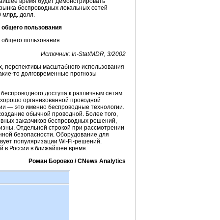
жайшее время будет демонстрировать
 рынка беспроводных локальных сетей
0 млрд. долл.
 общего пользования
Источник:
In-Stat
/MDR, 3/2002
х, перспективы масштабного использования
акие-то
долговременные прогнозы
 беспроводного доступа к различным сетям
ие хорошо организованной проводной
ии — это именно беспроводные технологии.
 создание обычной проводной. Более того,
новных заказчиков беспроводных решений,
визны. Отдельной строкой при рассмотрении
нной безопасности. Оборудование для
твует популяризации
Wi-Fi
-решений.
й в России в ближайшее время.
Роман Боровко / CNews Analytics