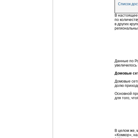
Список до
В настоящее 
по количеств
в других кру
региональны
Данные по Ро
увеличилось 
Домовые се
Домовые сети
долю приходи
Основной про
для того, чт
В целом же,
«Комкор», на