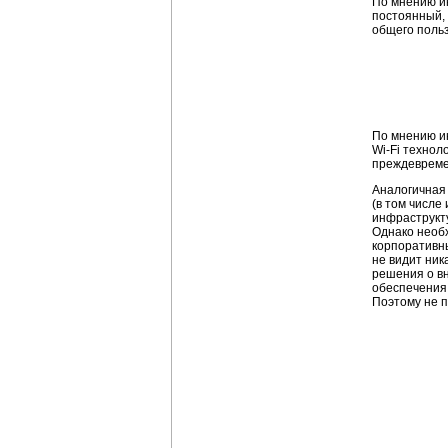
По мнению и
постоянный,
общего польз
По мнению и
Wi-Fi
техноло
преждевреме
Аналогичная 
(в том числе
инфраструкт
Однако необ
корпоративны
не видит ник
решения о в
обеспечения
Поэтому не п