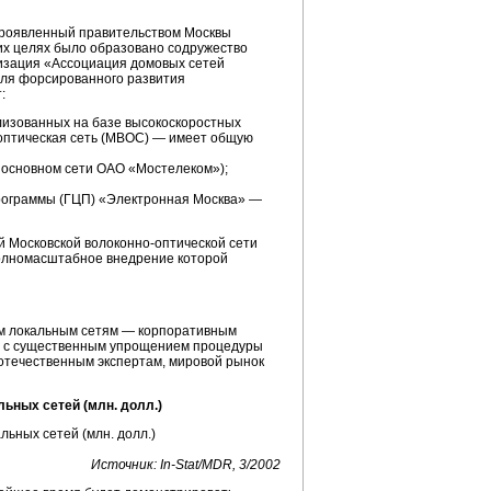
 проявленный правительством Москвы
тих целях было образовано содружество
изация «Ассоциация домовых сетей
для форсированного развития
:
лизованных на базе высокоскоростных
оптическая
сеть (МВОС) — имеет общую
 основном сети ОАО «Мостелеком»);
программы (ГЦП) «Электронная Москва» —
ей Московской
волоконно-оптической
сети
полномасштабное внедрение которой
ым локальным сетям — корпоративным
ти с существенным упрощением процедуры
 отечественным экспертам, мировой рынок
ьных сетей (млн. долл.)
Источник:
In-Stat
/MDR, 3/2002