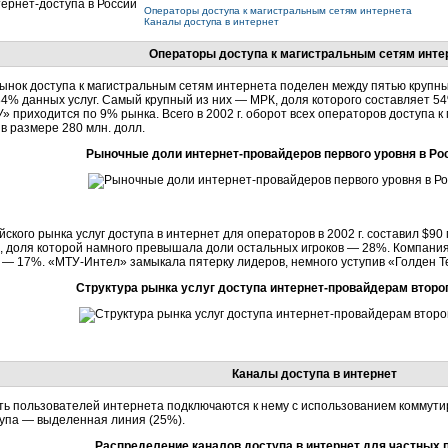
Операторы доступа к магистральным сетям интернета
Каналы доступа в интернет
Операторы доступа к магистральным сетям инте
рынок доступа к магистральным сетям интернета поделен между пятью крупн
4% данных услуг. Самый крупный из них — МРК, доля которого составляет 5
» приходится по 9% рынка. Всего в 2002 г. оборот всех операторов доступа 
в размере 280 млн. долл.
Рыночные доли
интернет-провайдеров
первого уровня в Рос
ского рынка услуг доступа в интернет для операторов в 2002 г. составил $9
, доля которой намного превышала доли остальных игроков — 28%. Компания
 — 17%. «
МТУ-Интел
» замыкала пятерку лидеров, немного уступив «Голден Т
Структура рынка услуг доступа
интернет-провайдерам
второг
Каналы доступа в интернет
ть пользователей интернета подключаются к нему с использованием коммути
тупа — выделенная линия (25%).
Распределение каналов доступа в интернет для частных 