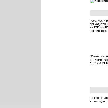
Российский 
приходится 8
и «РТКомм.РУ
оценивается 
Объем россий
«РТКомм.РУ»
с 18%, а МРК
Б
о
льшая час
каналов дос