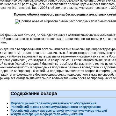
ностранных экспертов, мировой рынок беспроводных локальных сетей в бли
 но небольшой рост. Куда больше впечатляет прогнозируемый рост мирового
ования (
хот-спотов
). Так, в 2005 г. объем этого рынка уже может составить 30
Прогноз объема мирового рынка беспроводных локальных сетей
ностранных аналитиков, более сдержанных в оптимистических высказывания
гий корпоративным сектором в развитых странах еще не так ясны, и делать
к
нно.
ситуация с беспроводными локальными сетями в России, где инфраструктура
 и к интернету) только начинает развиваться. Бытует мнение, что в отсутств
уры, наиболее вероятный путь развития телекоммуникационных сетей в Росс
ходимо учитывать, что затраты на создание
Wi-Fi
-сети намного выше, чем на
й сектор (малый и средний бизнес), который мог бы выступить одним из ос
акой необходимости в переходе на подобные решения вследствие их дорого
недрении беспроводных сетей на предприятии является вопрос информацио
 защиты информации в беспроводных сетях недешево, что также не способс
риходится ожидать значительного количественного роста беспроводных сете
Содержание обзора
Мировой рынок телекоммуникационного оборудования
Российский рынок телекоммуникационного оборудования
Российский рынок измерительной техники телекоммуникаций
Услуги интеграции в сфере телекоммуникаций